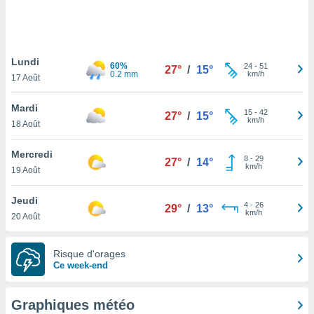
logies
e
s
Lundi
tez pas
60%
24
-
51
27°
/
15°
0.2 mm
km/h
ation de
17 Août
, vous
z à
Mardi
15
-
42
27°
/
15°
à notre
km/h
18 Août
.com.
Mercredi
 cas,
8
-
29
27°
/
14°
km/h
us
19 Août
ns que
s
Jeudi
4
-
26
29°
/
13°
km/h
20 Août
ires
urer la
on sur le
Risque d'orages
 seront
Ce week-end
, et que
ies ne
as
Graphiques météo