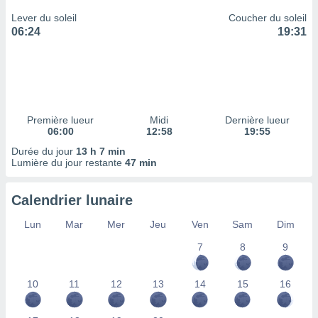
ires
ons le
Lever du soleil
Coucher du soleil
ent des
06:24
19:31
es
 :
et/ou
 à des
ions sur
eil,
Première lueur
Midi
Dernière lueur
des
06:00
12:58
19:55
limitées
Durée du jour
13 h 7 min
Lumière du jour restante
47 min
nner la
, créer
ils pour
Calendrier lunaire
ité
lisée,
Lun
Mar
Mer
Jeu
Ven
Sam
Dim
des
7
8
9
our
nner des
és
10
11
12
13
14
15
16
lisées,
s profils
enus