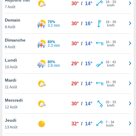
n «
18
-
33
30°
/
14°
km/h
7 Août
 et
r »,
cédez au
Demain
70%
18
-
39
30°
/
16°
 et vous
3.2 mm
km/h
8 Août
z
ation de
Dimanche
80%
16
-
35
30°
/
14°
2.3 mm
km/h
9 Août
qu'ils
 nous ou
aires,
Lundi
80%
16
-
42
29°
/
15°
2.8 mm
km/h
10 Août
nt de
t
Mardi
16
-
35
er le
29°
/
14°
km/h
11 Août
ement
te, ainsi
Mercredi
20
-
33
30°
/
14°
km/h
per un
12 Août
écifique
us
Jeudi
7
-
34
de la
32°
/
14°
km/h
13 Août
 et du