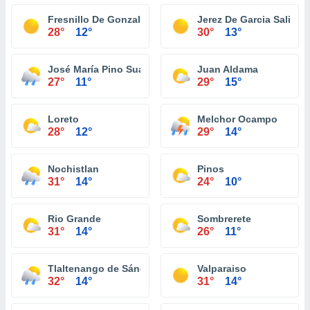
Fresnillo De Gonzalez Echeverria
Jerez De Garcia Salinas
28°
12°
30°
13°
José María Pino Suárez (La Colorada)
Juan Aldama
27°
11°
29°
15°
Loreto
Melchor Ocampo
28°
12°
29°
14°
Nochistlan
Pinos
31°
14°
24°
10°
Rio Grande
Sombrerete
31°
14°
26°
11°
Tlaltenango de Sánchez Román
Valparaiso
32°
14°
31°
14°