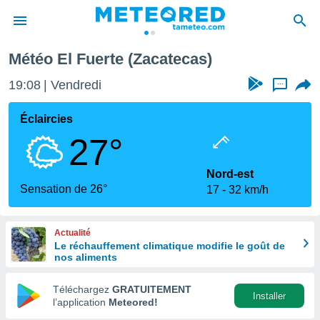
Météo El Fuerte (Zacatecas)
e
ntialité
19:08
Vendredi
...
enu de
o.com
Éclaircies
o.com) a
27°
aré par
onnels
Nord-est
arantir
Sensation de 26°
17
32 km/h
té des
ions
. Vous
Actualité
accéder
Le réchauffement climatique modifie le goût de
e en
nos aliments
 les
Téléchargez
GRATUITEMENT
s :
Installer
l’application
Meteored!
r les