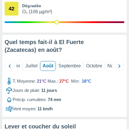
nées
Dégradée
42
lles sur
O₃ (106 µg/m³)
d'un
égitime,
vous
vous
 Pour ce
Quel temps fait-il à El Fuerte
ous
etirer
(Zacatecas) en
août
?
ement
 opposer
Mai
Juin
Juillet
Août
Septembre
Octobre
Novembre
ement
nées à
ment en
T. Moyenne:
21°C
Max.:
27°C
Mín:
16°C
 sur «
Jours de pluie:
11
jours
res
» ou
e
Précip. cumulées:
74 mm
que de
kies
Vent moyen:
11 km/h
ite web.
t nos
Lever et coucher du soleil