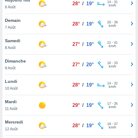
n «
14
-
31
28°
/
19°
km/h
6 Août
 et
r »,
cédez au
Demain
20
-
39
28°
/
19°
 et vous
km/h
7 Août
z
ation de
Samedi
21
-
41
27°
/
19°
km/h
8 Août
qu'ils
 nous ou
aires,
Dimanche
16
-
33
27°
/
20°
km/h
9 Août
nt de
t
Lundi
14
-
32
er le
28°
/
19°
km/h
10 Août
ement
te, ainsi
Mardi
17
-
35
29°
/
19°
km/h
per un
11 Août
écifique
us
Mercredi
18
-
37
de la
28°
/
19°
km/h
12 Août
 et du