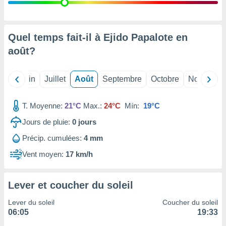
nées
lles sur
d'un
égitime,
Quel temps fait-il à Ejido Papalote en
vous
août
?
vous
 Pour ce
ous
Mai
Juin
Juillet
Août
Septembre
Octobre
Novembre
etirer
ement
T. Moyenne:
21°C
Max.:
24°C
Mín:
19°C
 opposer
ement
Jours de pluie:
0
jours
nées à
Précip. cumulées:
4 mm
ment en
 sur «
Vent moyen:
17 km/h
res
» ou
e
que de
Lever et coucher du soleil
kies
ite web.
Lever du soleil
Coucher du soleil
06:05
19:33
t nos