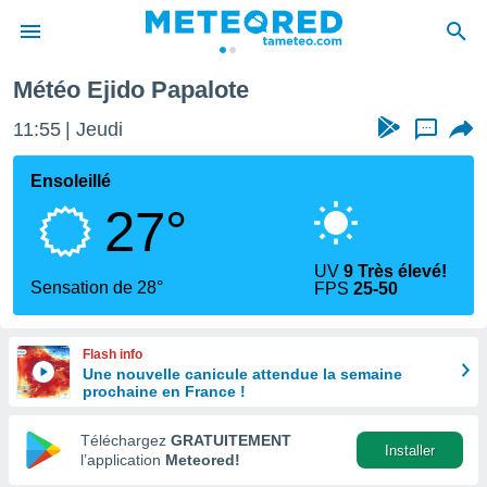
Météo Ejido Papalote
e
ntialité
11:55
Jeudi
...
enu de
o.com
Ensoleillé
o.com) a
27°
aré par
onnels
UV
9 Très élevé!
arantir
Sensation de 28°
FPS
25-50
té des
ions
. Vous
Flash info
accéder
Une nouvelle canicule attendue la semaine
e en
prochaine en France !
 les
Téléchargez
GRATUITEMENT
s :
Installer
l’application
Meteored!
r les