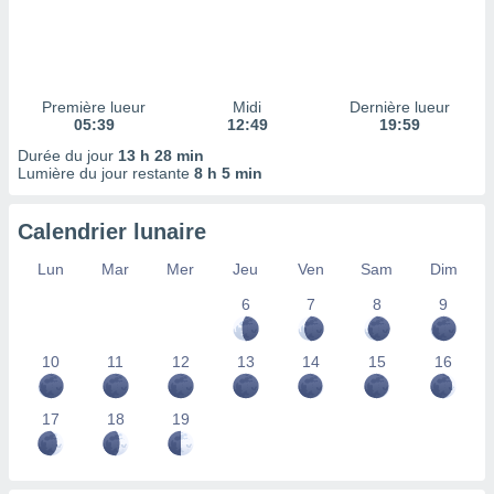
ires
ons le
ent des
es
 :
Première lueur
Midi
Dernière lueur
et/ou
05:39
12:49
19:59
 à des
Durée du jour
13 h 28 min
ions sur
Lumière du jour restante
8 h 5 min
eil,
des
limitées
Calendrier lunaire
nner la
Lun
Mar
Mer
Jeu
Ven
Sam
Dim
, créer
ils pour
6
7
8
9
ité
lisée,
10
11
12
13
14
15
16
des
our
nner des
17
18
19
és
lisées,
s profils
enus