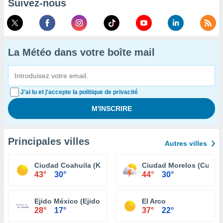
Suivez-nous
La Météo dans votre boîte mail
J'ai lu et j'accepte la politique de privacité
Principales villes
Autres villes
Ciudad Coahuila (Km. 57)
Ciudad Morelos (Cuerv
43°
30°
44°
30°
Ejido México (Ejido Punta Colonet)
El Arco
28°
17°
37°
22°