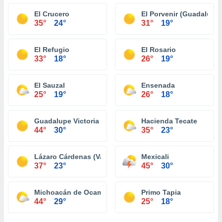
El Crucero
El Porvenir (Guadalupe)
35°
24°
31°
19°
El Refugio
El Rosario
33°
18°
26°
19°
El Sauzal
Ensenada
25°
19°
26°
18°
Guadalupe Victoria (Km. 43)
Hacienda Tecate
44°
30°
35°
23°
Lázaro Cárdenas (Valle de la Trinidad)
Mexicali
37°
23°
45°
30°
Michoacán de Ocampo
Primo Tapia
44°
29°
25°
18°