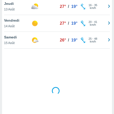
Jeudi
lisé en
16
-
35
27°
/
19°
km/h
 de
13 Août
. Vous
rouver
Vendredi
20
-
41
27°
/
19°
km/h
14 Août
ations
re
Samedi
que de
25
-
48
26°
/
19°
km/h
kies
15 Août
r votre
ement à
ment en
sur le
res des
kies
le au
page de
te web.
MENT,
 les