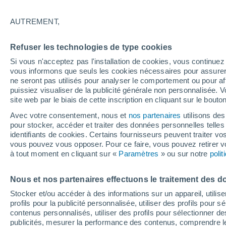
37°
AUTREMENT,
Sud-est
Refuser les technologies de type cookies
Sensation de 39°
7
-
18 km/
Si vous n'acceptez pas l'installation de cookies, vous continu
vous informons que seuls les cookies nécessaires pour assurer la
ne seront pas utilisés pour analyser le comportement ou pour af
puissiez visualiser de la publicité générale non personnalisée. V
Flash info
site web par le biais de cette inscription en cliquant sur le bouto
Une nouvelle canicule attendue la semaine
prochaine en France !
Avec votre consentement, nous et
nos partenaires
utilisons des
pour stocker, accéder et traiter des données personnelles telles 
Météo 1 - 7 jours
Heure par heure
Actualité
Carte
identifiants de cookies. Certains fournisseurs peuvent traiter vo
vous pouvez vous opposer. Pour ce faire, vous pouvez retirer
à tout moment en cliquant sur «
Paramètres
» ou sur notre
poli
Demain
Samedi
D
Aujourd´hui
Nous et nos partenaires effectuons le traitement des d
7 Août
8 Août
6 Août
Stocker et/ou accéder à des informations sur un appareil, utilise
profils pour la publicité personnalisée, utiliser des profils pour 
contenus personnalisés, utiliser des profils pour sélectionner
publicités, mesurer la performance des contenus, comprendre le