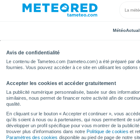
Météo
Actual
Avis de confidentialité
Le contenu de Tameteo.com (tameteo.com) a été préparé par des 
fournies. Vous pouvez accéder à ce site en utilisant les options 
Accepter les cookies et accéder gratuitement
Accueil
Mexique
Basse-Californie
Ejido Hermosi
La publicité numérique personnalisée, basée sur des information
similaires, nous permet de financer notre activité afin de conti
Météo Ejido Hermosillo
qualité.
En cliquant sur le bouton « Accepter et continuer », vous accéde
19:45
Jeudi
qu'ils soient à nous ou à partenaires, qui nous permettent de sui
développer un profil spécifique pour vous montrer de la publicit
trouver plus d'informations dans notre
Politique de cookies
et re
Éclaircies
Paramètres des cookies
disponible au pied de page de notre si