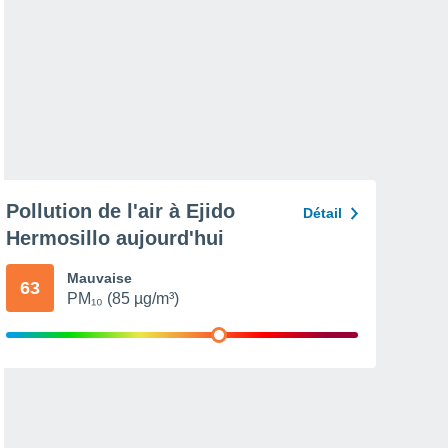
Pollution de l'air à Ejido
Détail
Hermosillo aujourd'hui
Mauvaise
63
PM₁₀ (85 µg/m³)