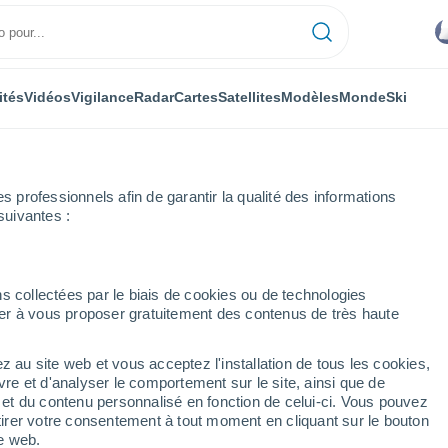
ités
Vidéos
Vigilance
Radar
Cartes
Satellites
Modèles
Monde
Ski
professionnels afin de garantir la qualité des informations
suivantes :
llo
s collectées par le biais de cookies ou de technologies
nuer à vous proposer gratuitement des contenus de très haute
z au site web et vous acceptez l'installation de tous les cookies,
...
vre et d'analyser le comportement sur le site, ainsi que de
é et du contenu personnalisé en fonction de celui-ci. Vous pouvez
Heure par heure
tirer votre consentement à tout moment en cliquant sur le bouton
Intervalles nuageux dans les
te web.
prochaines heures