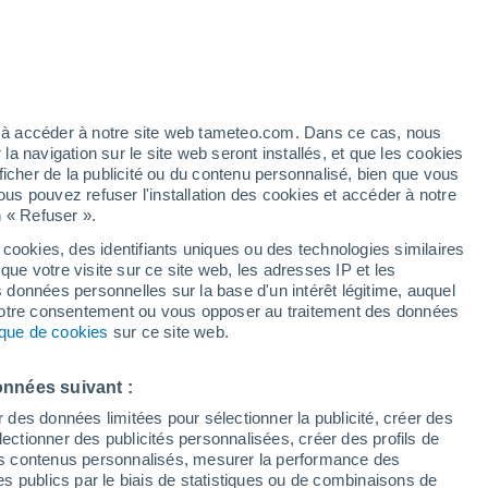
h
ez à accéder à notre site web tameteo.com. Dans ce cas, nous
 navigation sur le site web seront installés, et que les cookies
ficher de la publicité ou du contenu personnalisé, bien que vous
ous pouvez refuser l'installation des cookies et accéder à notre
n « Refuser ».
 cookies, des identifiants uniques ou des technologies similaires
que votre visite sur ce site web, les adresses IP et les
 de couverture nuageuse
Radar de pluie
Satellites
Modèles
s données personnelles sur la base d'un intérêt légitime, auquel
 votre consentement ou vous opposer au traitement des données
tique de cookies
sur ce site web.
imanche
Lundi
Mardi
Mercredi
onnées suivant :
9 Août
10 Août
11 Août
12 Août
r des données limitées pour sélectionner la publicité, créer des
sélectionner des publicités personnalisées, créer des profils de
 des contenus personnalisés, mesurer la performance des
s publics par le biais de statistiques ou de combinaisons de