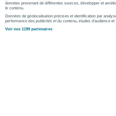
données provenant de différentes sources, développer et amélior
le contenu.
44°
/
29°
46°
/
30°
42°
/
29°
Données de géolocalisation précises et identification par analys
performance des publicités et du contenu, études d’audience e
16
-
32
km/h
19
-
35
km/h
24
23
-
43
km/h
Voir nos 1199 partenaires
Météo Ejido Hermosillo aujourd´hui
, 
Éclaircies
39°
17:00
T. ressentie
42°
Éclaircies
39°
18:00
T. ressentie
41°
Éclaircies
38°
19:00
T. ressentie
40°
Éclaircies
37°
20:00
T. ressentie
39°