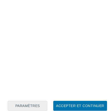
Calendrier lunaire
Lun
Mar
Mer
Jeu
Ven
Sam
Dim
6
7
8
9
10
11
12
13
14
15
16
17
18
19
PARAMÈTRES
ACCEPTER ET CONTINUER