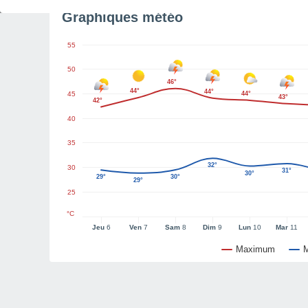
Graphiques météo
55
50
46°
44°
44°
45
44°
43°
42°
40
35
32°
30
31°
30°
29°
30°
29°
25
°C
Jeu
6
Ven
7
Sam
8
Dim
9
Lun
10
Mar
11
Maximum