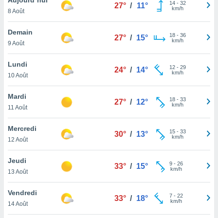
n «
14
-
32
27°
/
11°
km/h
8 Août
 et
r »,
cédez au
Demain
18
-
36
27°
/
15°
 et vous
km/h
9 Août
z
ation de
Lundi
12
-
29
24°
/
14°
km/h
10 Août
qu'ils
 nous ou
aires,
Mardi
18
-
33
27°
/
12°
km/h
11 Août
nt de
t
Mercredi
15
-
33
er le
30°
/
13°
km/h
12 Août
ement
te, ainsi
Jeudi
9
-
26
33°
/
15°
km/h
per un
13 Août
écifique
us
Vendredi
7
-
22
de la
33°
/
18°
km/h
14 Août
 et du