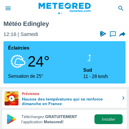
Météo Edingley
e
ntialité
12:16
Samedi
...
enu de
o.com
Éclaircies
o.com) a
24°
aré par
onnels
Sud
arantir
Sensation de 25°
11
28 km/h
té des
ions
. Vous
Prévisions
accéder
Hausse des températures qui se renforce
e en
dimanche en France
 les
Téléchargez
GRATUITEMENT
s :
Installer
l’application
Meteored!
r les