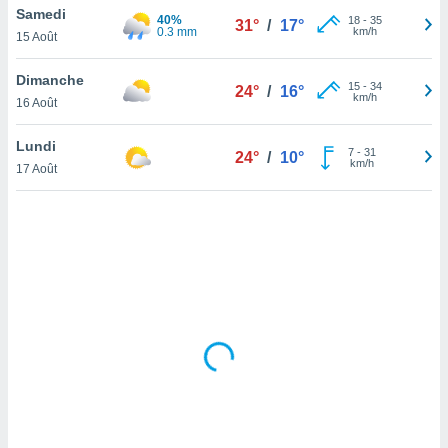
Samedi
lisé en
40%
18
-
35
31°
/
17°
0.3 mm
km/h
 de
15 Août
. Vous
rouver
Dimanche
15
-
34
24°
/
16°
km/h
16 Août
ations
re
Lundi
que de
7
-
31
24°
/
10°
km/h
kies
17 Août
r votre
ement à
ment en
sur le
res des
kies
le au
page de
te web.
MENT,
 les