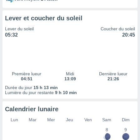
ires
ons le
ent des
Lever et coucher du soleil
es
 :
Lever du soleil
Coucher du soleil
et/ou
05:32
20:45
 à des
ions sur
eil,
des
limitées
Première lueur
Midi
Dernière lueur
nner la
04:51
13:09
21:26
, créer
ils pour
Durée du jour
15 h 13 min
ité
Lumière du jour restante
9 h 10 min
lisée,
des
Calendrier lunaire
our
nner des
Lun
Mar
Mer
Jeu
Ven
Sam
Dim
és
lisées,
8
9
s profils
enus