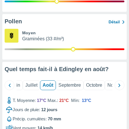
nées
lles sur
d'un
égitime,
Pollen
Détail
vous
vous
Moyen
 Pour ce
Graminées (33 #/m³)
ous
etirer
ement
 opposer
Quel temps fait-il à Edingley en
août
?
ement
nées à
ment en
Mai
Juin
Juillet
Août
Septembre
Octobre
Novembre
 sur «
res
» ou
e
T. Moyenne:
17°C
Max.:
21°C
Mín:
13°C
que de
kies
Jours de pluie:
12
jours
ite web.
Précip. cumulées:
70 mm
t nos
Vent moyen:
14 km/h