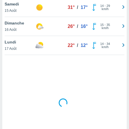
Samedi
lisé en
14
-
29
31°
/
17°
km/h
 de
15 Août
. Vous
rouver
Dimanche
15
-
35
26°
/
16°
km/h
16 Août
ations
re
Lundi
que de
14
-
34
22°
/
12°
km/h
kies
17 Août
r votre
ement à
ment en
sur le
res des
kies
le au
page de
te web.
MENT,
 les