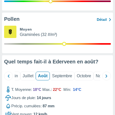
nées
lles sur
d'un
égitime,
Pollen
Détail
vous
vous
Moyen
 Pour ce
Graminées (32 #/m³)
ous
etirer
ement
 opposer
Quel temps fait-il à Ederveen en
août
?
ement
nées à
ment en
Mai
Juin
Juillet
Août
Septembre
Octobre
Novembre
 sur «
res
» ou
e
T. Moyenne:
18°C
Max.:
22°C
Mín:
14°C
que de
kies
Jours de pluie:
14
jours
ite web.
Précip. cumulées:
87 mm
t nos
Vent moyen:
12 km/h