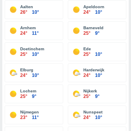
Aalten
Apeldoorn
26°
10°
24°
10°
Arnhem
Barneveld
24°
11°
25°
9°
Doetinchem
Ede
25°
10°
25°
10°
Elburg
Harderwijk
24°
10°
24°
10°
Lochem
Nijkerk
25°
9°
25°
9°
Nijmegen
Nunspeet
23°
11°
24°
10°