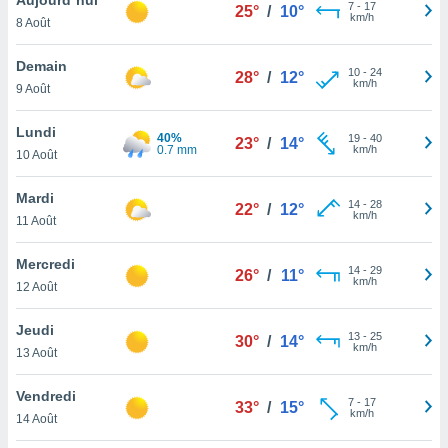
n «
7
-
17
25°
/
10°
km/h
8 Août
 et
r »,
cédez au
Demain
10
-
24
28°
/
12°
 et vous
km/h
9 Août
z
ation de
Lundi
40%
19
-
40
23°
/
14°
0.7 mm
km/h
10 Août
qu'ils
 nous ou
aires,
Mardi
14
-
28
22°
/
12°
km/h
11 Août
nt de
t
Mercredi
14
-
29
er le
26°
/
11°
km/h
12 Août
ement
te, ainsi
Jeudi
13
-
25
30°
/
14°
km/h
per un
13 Août
écifique
us
Vendredi
7
-
17
de la
33°
/
15°
km/h
14 Août
 et du