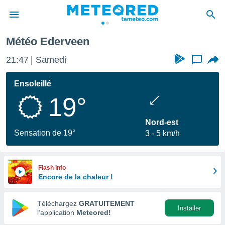
Météo Ederveen
e
ntialité
21:47
Samedi
...
enu de
o.com
Ensoleillé
o.com) a
19°
aré par
onnels
Nord-est
arantir
Sensation de 19°
3
5 km/h
té des
ions
. Vous
accéder
Flash info
e en
Encore de la chaleur !
 les
Téléchargez
GRATUITEMENT
s :
Installer
l’application
Meteored!
r les