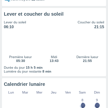
ires
ons le
ent des
Lever et coucher du soleil
es
 :
Lever du soleil
Coucher du soleil
et/ou
06:10
21:15
 à des
ions sur
eil,
des
limitées
Première lueur
Midi
Dernière lueur
nner la
05:30
13:43
21:55
, créer
ils pour
Durée du jour
15 h 5 min
ité
Lumière du jour restante
8 min
lisée,
des
Calendrier lunaire
our
nner des
Lun
Mar
Mer
Jeu
Ven
Sam
Dim
és
lisées,
8
9
s profils
enus