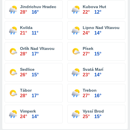
Jindrichuv Hradec
Kubova Hut
28°
16°
22°
12°
Kvilda
Lipno Nad Vltavou
21°
11°
24°
14°
Orlík Nad Vltavou
Písek
28°
17°
27°
15°
Sedlice
Svatá Marí
26°
15°
23°
14°
Tábor
Trebon
28°
17°
27°
16°
Vimperk
Vyssí Brod
24°
14°
25°
15°