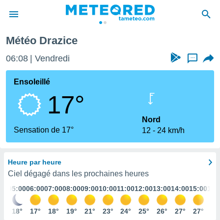
Météo Drazice
e
ntialité
06:08
Vendredi
...
enu de
o.com
Ensoleillé
o.com) a
17°
aré par
onnels
Nord
arantir
Sensation de 17°
12
24 km/h
té des
ions
. Vous
Heure par heure
accéder
e en
Ciel dégagé dans les prochaines heures
 les
:00
05:00
06:00
07:00
08:00
09:00
10:00
11:00
12:00
13:00
14:00
15:00
16:
s :
8°
18°
17°
18°
19°
21°
23°
24°
25°
26°
27°
27°
27
r les