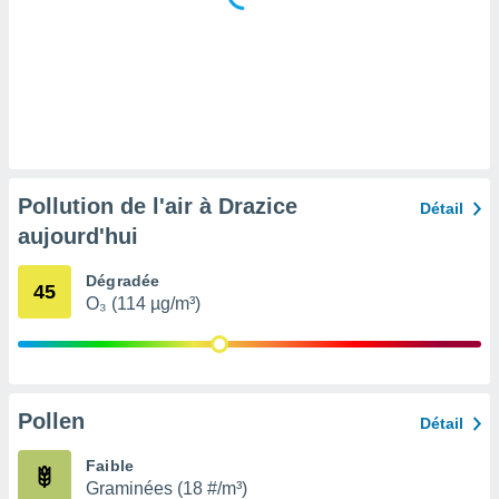
tre
ement,
enaires
s des
 des
nts
 ou des
gies
Pollution de l'air à Drazice
Détail
es pour
aujourd'hui
 accéder
r des
Dégradée
45
lles
O₃ (114 µg/m³)
ue votre
r ce site
 IP et
ifiants
Pollen
Détail
es.
Faible
eurs
Graminées (18 #/m³)
traiter