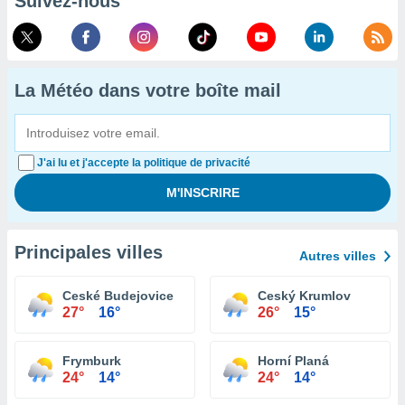
Suivez-nous
La Météo dans votre boîte mail
J'ai lu et j'accepte la politique de privacité
Principales villes
Autres villes
Ceské Budejovice
Ceský Krumlov
27°
16°
26°
15°
Frymburk
Horní Planá
24°
14°
24°
14°