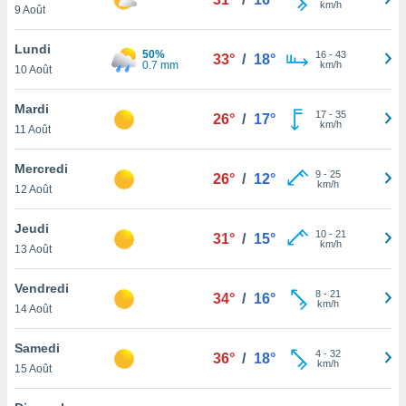
km/h
n «
9 Août
 et
r »,
Lundi
50%
16
-
43
cédez au
33°
/
18°
0.7 mm
km/h
10 Août
 et vous
z
Mardi
ation de
17
-
35
26°
/
17°
km/h
11 Août
qu'ils
 nous ou
Mercredi
9
-
25
26°
/
12°
aires,
km/h
12 Août
nt de
Jeudi
t
10
-
21
31°
/
15°
km/h
er le
13 Août
ement
te, ainsi
Vendredi
8
-
21
34°
/
16°
km/h
14 Août
per un
écifique
Samedi
us
4
-
32
36°
/
18°
km/h
de la
15 Août
 et du