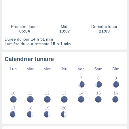
ires
ons le
ent des
es
 :
Première lueur
Midi
Dernière lueur
et/ou
05:04
13:07
21:09
 à des
Durée du jour
14 h 51 min
ions sur
Lumière du jour restante
15 h 1 min
eil,
des
limitées
Calendrier lunaire
nner la
Lun
Mar
Mer
Jeu
Ven
Sam
Dim
, créer
7
8
9
ils pour
ité
lisée,
10
11
12
13
14
15
16
des
our
nner des
17
18
19
20
és
lisées,
s profils
enus