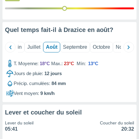
nées
lles sur
d'un
égitime,
vous
Quel temps fait-il à Drazice en
août
?
vous
 Pour ce
ous
Mai
Juin
Juillet
Août
Septembre
Octobre
Novembre
etirer
ement
T. Moyenne:
18°C
Max.:
23°C
Mín:
13°C
 opposer
Jours de pluie:
12
jours
ement
nées à
Précip. cumulées:
84 mm
ment en
 sur «
Vent moyen:
9 km/h
res
» ou
e
que de
Lever et coucher du soleil
kies
ite web.
Lever du soleil
Coucher du soleil
05:41
20:32
t nos