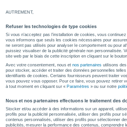
18°
AUTREMENT,
Ouest
Refuser les technologies de type cookies
Sensation de 18°
22
-
42 km
Si vous n'acceptez pas l'installation de cookies, vous continu
vous informons que seuls les cookies nécessaires pour assurer la
ne seront pas utilisés pour analyser le comportement ou pour af
puissiez visualiser de la publicité générale non personnalisée. V
Flash info
site web par le biais de cette inscription en cliquant sur le bouto
Une nouvelle canicule attendue la semaine
prochaine en France !
Avec votre consentement, nous et
nos partenaires
utilisons des
pour stocker, accéder et traiter des données personnelles telles 
Météo 1 - 7 jours
Heure par heure
Actualité
Carte 
identifiants de cookies. Certains fournisseurs peuvent traiter vo
vous pouvez vous opposer. Pour ce faire, vous pouvez retirer
à tout moment en cliquant sur «
Paramètres
» ou sur notre
poli
Demain
Dimanche
Aujourd´hui
Nous et nos partenaires effectuons le traitement des d
8 Août
9 Août
7 Août
Stocker et/ou accéder à des informations sur un appareil, utilise
profils pour la publicité personnalisée, utiliser des profils pour 
contenus personnalisés, utiliser des profils pour sélectionner
publicités, mesurer la performance des contenus, comprendre le