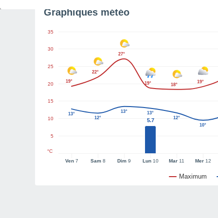
Graphiques météo
35
30
27°
25
22°
19°
19°
19°
20
18°
15
13°
13°
13°
12°
12°
10
5.7
10°
5
°C
Ven
7
Sam
8
Dim
9
Lun
10
Mar
11
Mer
12
Maximum