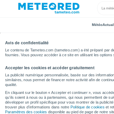
Météo
Actual
Avis de confidentialité
Le contenu de Tameteo.com (tameteo.com) a été préparé par des 
fournies. Vous pouvez accéder à ce site en utilisant les options 
Accepter les cookies et accéder gratuitement
Accueil
Allemagne
Schleswig-Holstein
Dollrottfe
La publicité numérique personnalisée, basée sur des information
similaires, nous permet de financer notre activité afin de conti
Météo Dollrottfeld
qualité.
En cliquant sur le bouton « Accepter et continuer », vous accéde
11:17
Vendredi
qu'ils soient à nous ou à partenaires, qui nous permettent de sui
développer un profil spécifique pour vous montrer de la publicit
trouver plus d'informations dans notre
Politique de cookies
et re
Ciel variable
Paramètres des cookies
disponible au pied de page de notre si