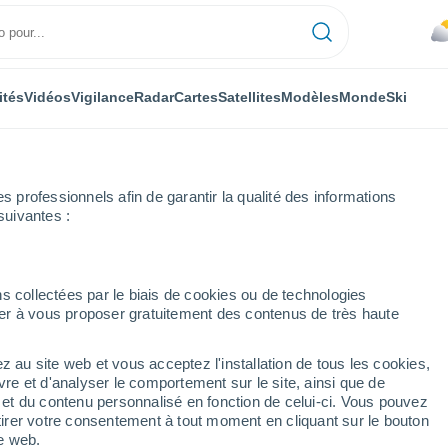
ités
Vidéos
Vigilance
Radar
Cartes
Satellites
Modèles
Monde
Ski
professionnels afin de garantir la qualité des informations
suivantes :
ld
s collectées par le biais de cookies ou de technologies
nuer à vous proposer gratuitement des contenus de très haute
z au site web et vous acceptez l'installation de tous les cookies,
...
vre et d'analyser le comportement sur le site, ainsi que de
é et du contenu personnalisé en fonction de celui-ci. Vous pouvez
Heure par heure
tirer votre consentement à tout moment en cliquant sur le bouton
Ciel couvert dans les prochaines
te web.
heures