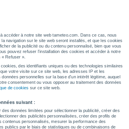
/h
ez à accéder à notre site web tameteo.com. Dans ce cas, nous
 navigation sur le site web seront installés, et que les cookies
ficher de la publicité ou du contenu personnalisé, bien que vous
ous pouvez refuser l'installation des cookies et accéder à notre
n « Refuser ».
 cookies, des identifiants uniques ou des technologies similaires
que votre visite sur ce site web, les adresses IP et les
de pluie
Radar de pluie
Satellites
Modèles
s données personnelles sur la base d'un intérêt légitime, auquel
 votre consentement ou vous opposer au traitement des données
tique de cookies
sur ce site web.
Lundi
Mardi
Mercredi
Jeudi
onnées suivant :
10 Août
11 Août
12 Août
13 Août
r des données limitées pour sélectionner la publicité, créer des
sélectionner des publicités personnalisées, créer des profils de
 des contenus personnalisés, mesurer la performance des
s publics par le biais de statistiques ou de combinaisons de
80%