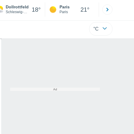
Dollrottfeld
Paris
Montpelli
18°
21°
Schleswig-Holstein
Paris
Hérault
°C