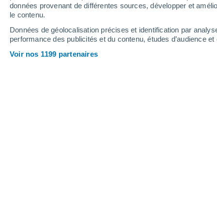
données provenant de différentes sources, développer et amélior
le contenu.
22°
/
12°
27°
/
13°
19°
/
13°
Données de géolocalisation précises et identification par analys
performance des publicités et du contenu, études d’audience e
13
-
28
km/h
19
-
36
km/h
21
23
-
44
km/h
Voir nos 1199 partenaires
Météo Dollrottfeld aujourd´hui
, 7 aoû
Ciel variable
18°
11:00
T. ressentie
18°
Ciel variable
18°
12:00
T. ressentie
18°
Ciel variable
19°
13:00
T. ressentie
19°
Couvert
19°
14:00
T. ressentie
19°