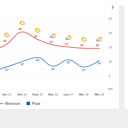
25
28°
20
25°
22°
22°
21°
20°
20°
15
16°
10
15°
14°
14°
12°
11°
11°
5
mm
Jeu
13
Ven
14
Sam
15
Dim
16
Lun
17
Mar
18
Mer
19
Minimum
Pluie