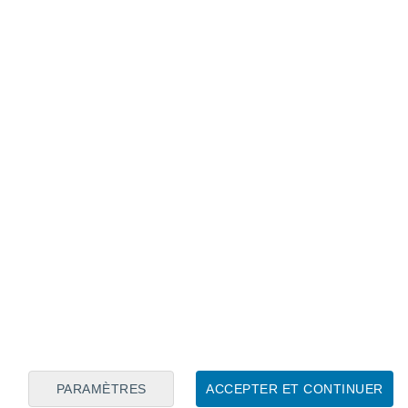
Calendrier lunaire
Lun
Mar
Mer
Jeu
Ven
Sam
Dim
7
8
9
10
11
12
13
14
15
16
17
18
19
20
PARAMÈTRES
ACCEPTER ET CONTINUER