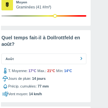
Moyen
Graminées (41 #/m³)
Quel temps fait-il à Dollrottfeld en
août
?
Août
T. Moyenne:
17°C
Max.:
21°C
Mín:
14°C
Jours de pluie:
14
jours
Précip. cumulées:
77 mm
Vent moyen:
14 km/h