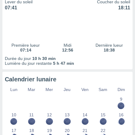
ires
Lever du soleil
Coucher du soleil
ons le
07:41
18:11
ent des
es
 :
et/ou
 à des
ions sur
Première lueur
Midi
Dernière lueur
eil,
07:14
12:56
18:38
des
Durée du jour
10 h 30 min
limitées
Lumière du jour restante
5 h 47 min
nner la
, créer
Calendrier lunaire
ils pour
ité
Lun
Mar
Mer
Jeu
Ven
Sam
Dim
lisée,
9
des
our
nner des
10
11
12
13
14
15
16
és
lisées,
s profils
17
18
19
20
21
22
enus