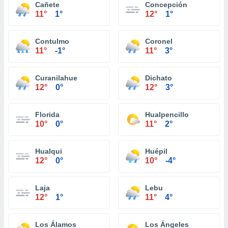
Cañete
Concepción
11°
1°
12°
1°
Contulmo
Coronel
11°
-1°
11°
3°
Curanilahue
Dichato
12°
0°
12°
3°
Florida
Hualpencillo
10°
0°
11°
2°
Hualqui
Huépil
12°
0°
10°
-4°
Laja
Lebu
12°
1°
11°
4°
Los Álamos
Los Ángeles