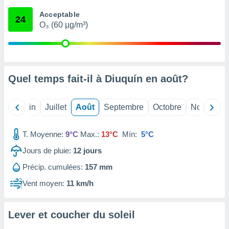
nées
Acceptable
lles sur
24
O₃ (60 µg/m³)
d'un
égitime,
vous
vous
 Pour ce
ous
Quel temps fait-il à Diuquín en
août
?
etirer
ement
Mai
Juin
Juillet
Août
Septembre
Octobre
Novembre
 opposer
ement
nées à
T. Moyenne:
9°C
Max.:
13°C
Mín:
5°C
ment en
Jours de pluie:
12
jours
 sur «
res
» ou
Précip. cumulées:
157 mm
e
que de
Vent moyen:
11 km/h
kies
ite web.
Lever et coucher du soleil
t nos