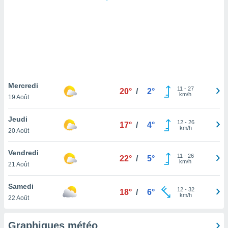
logies
e
s
tez pas
ation de
, vous
z à
à notre
Mercredi
11
-
27
20°
/
2°
km/h
19 Août
.com.
 cas,
Jeudi
12
-
26
us
17°
/
4°
km/h
20 Août
ns que
s
Vendredi
11
-
26
22°
/
5°
ires
km/h
21 Août
urer la
on sur le
Samedi
12
-
32
 seront
18°
/
6°
km/h
22 Août
, et que
ies ne
as
Graphiques météo