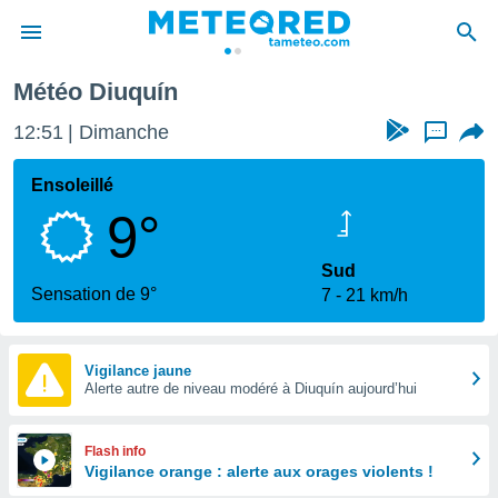
Météo Diuquín
e
ntialité
12:51
Dimanche
...
enu de
o.com
Ensoleillé
o.com) a
9°
aré par
onnels
Sud
arantir
Sensation de 9°
7
21 km/h
té des
ions
. Vous
accéder
Vigilance jaune
e en
Alerte autre de niveau modéré à Diuquín aujourd’hui
 les
s :
Flash info
Vigilance orange : alerte aux orages violents !
r les