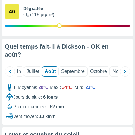
nées
Dégradée
lles sur
46
O₃ (119 µg/m³)
d'un
égitime,
vous
vous
 Pour ce
ous
Quel temps fait-il à Dickson - OK en
etirer
août
?
ement
 opposer
Mai
Juin
Juillet
Août
Septembre
Octobre
Novembre
ement
nées à
ment en
T. Moyenne:
28°C
Max.:
34°C
Mín:
23°C
 sur «
res
» ou
Jours de pluie:
6
jours
e
Précip. cumulées:
52 mm
que de
kies
Vent moyen:
10 km/h
ite web.
t nos
Lever et coucher du soleil