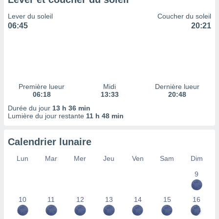
ires
ons le
Lever du soleil
Coucher du soleil
ent des
06:45
20:21
es
 :
et/ou
 à des
ions sur
eil,
Première lueur
Midi
Dernière lueur
des
06:18
13:33
20:48
limitées
Durée du jour
13 h 36 min
Lumière du jour restante
11 h 48 min
nner la
, créer
ils pour
Calendrier lunaire
ité
lisée,
Lun
Mar
Mer
Jeu
Ven
Sam
Dim
des
our
9
nner des
és
10
11
12
13
14
15
16
lisées,
s profils
enus