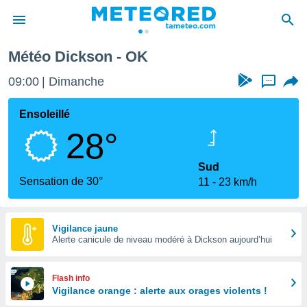
Météo Dickson - OK
e
ntialité
09:00
Dimanche
...
enu de
o.com
Ensoleillé
o.com) a
28°
aré par
onnels
Sud
arantir
Sensation de 30°
11
23 km/h
té des
ions
. Vous
accéder
Vigilance jaune
e en
Alerte canicule de niveau modéré à Dickson aujourd’hui
 les
s :
Flash info
Vigilance orange : alerte aux orages violents !
r les