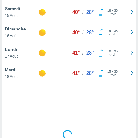
lisé en
Samedi
 de
18
-
36
40°
/
28°
km/h
15 Août
. Vous
rouver
Dimanche
19
-
38
40°
/
28°
ations
km/h
16 Août
re
que de
Lundi
kies
18
-
35
41°
/
28°
km/h
17 Août
r votre
ement à
ment en
Mardi
15
-
36
41°
/
28°
sur le
km/h
18 Août
res des
kies
le au
page de
te web.
MENT,
 les