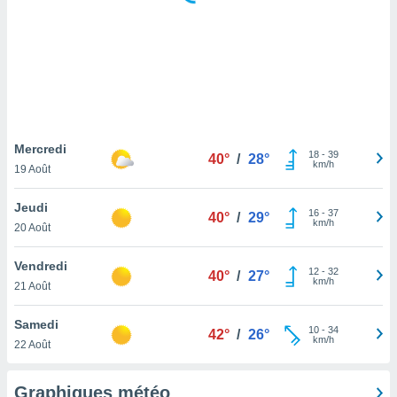
logies
e
s
tez pas
ation de
, vous
z à
à notre
Mercredi
18
-
39
40°
/
28°
km/h
19 Août
.com.
 cas,
Jeudi
16
-
37
us
40°
/
29°
km/h
20 Août
ns que
s
Vendredi
12
-
32
40°
/
27°
ires
km/h
21 Août
urer la
on sur le
Samedi
10
-
34
 seront
42°
/
26°
km/h
22 Août
, et que
ies ne
as
Graphiques météo