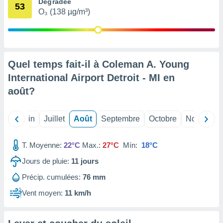
Dégradée
53
nées
O₃ (138 µg/m³)
lles sur
d'un
égitime,
vous
vous
 Pour ce
Quel temps fait-il à Coleman A. Young
ous
International Airport Detroit - MI en
etirer
août
?
ement
 opposer
Mai
Juin
Juillet
Août
Septembre
Octobre
Novembre
ement
nées à
ment en
T. Moyenne:
22°C
Max.:
27°C
Mín:
18°C
 sur «
res
» ou
Jours de pluie:
11
jours
e
que de
Précip. cumulées:
76 mm
kies
Vent moyen:
11 km/h
ite web.
t nos