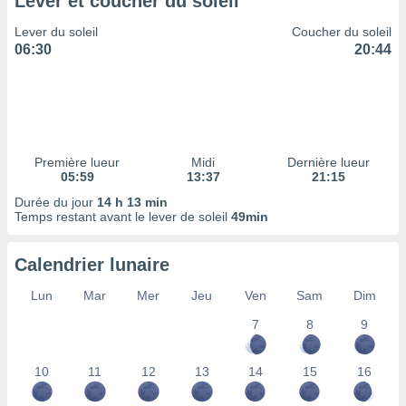
Lever et coucher du soleil
ires
ons le
Lever du soleil
Coucher du soleil
ent des
06:30
20:44
es
 :
et/ou
 à des
ions sur
eil,
Première lueur
Midi
Dernière lueur
des
05:59
13:37
21:15
limitées
Durée du jour
14 h 13 min
nner la
Temps restant avant le lever de soleil
49min
, créer
ils pour
Calendrier lunaire
ité
lisée,
Lun
Mar
Mer
Jeu
Ven
Sam
Dim
des
our
7
8
9
nner des
és
lisées,
10
11
12
13
14
15
16
s profils
enus