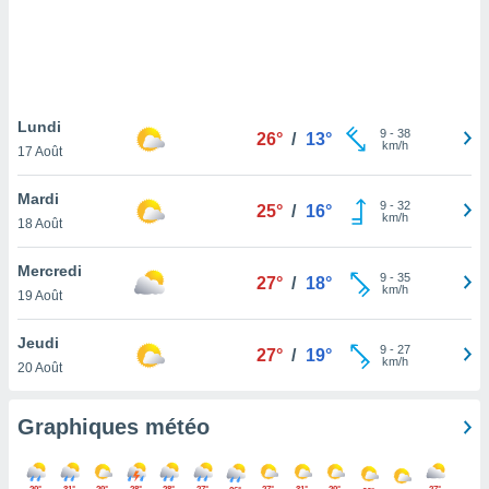
logies
e
s
tez pas
ation de
Lundi
9
-
38
26°
/
13°
, vous
km/h
17 Août
z à
à notre
Mardi
9
-
32
25°
/
16°
km/h
.com.
18 Août
 cas,
us
Mercredi
9
-
35
27°
/
18°
ns que
km/h
19 Août
s
Jeudi
ires
9
-
27
27°
/
19°
km/h
urer la
20 Août
on sur le
 seront
Graphiques météo
, et que
ies ne
as