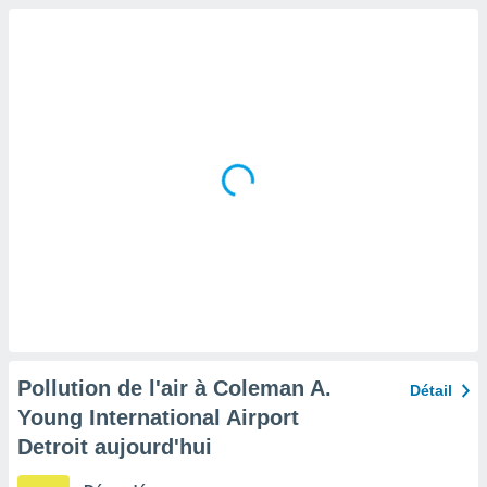
tre
ement,
enaires
s des
 des
nts
 ou des
gies
es pour
 accéder
r des
lles
ue votre
r ce site
 IP et
Pollution de l'air à Coleman A.
Détail
ifiants
Young International Airport
es.
Detroit aujourd'hui
eurs
traiter