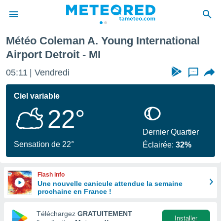
national Airport Detroit
Météo Coleman A. Young International
e
Airport Detroit - MI
ntialité
enu de
05:11
Vendredi
...
o.com
o.com) a
Ciel variable
aré par
22°
onnels
arantir
Dernier Quartier
té des
Sensation de 22°
ions
Éclairée:
32%
. Vous
accéder
e en
Flash info
 les
Une nouvelle canicule attendue la semaine
prochaine en France !
s :
Téléchargez
GRATUITEMENT
Installer
r les