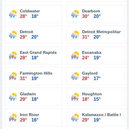
Coldwater
Dearborn
28°
18°
30°
20°
Detroit
Detroit Metropolitan Wa
29°
20°
31°
20°
East Grand Rapids
Escanaba
28°
18°
24°
19°
Farmington Hills
Gaylord
31°
19°
28°
17°
Gladwin
Houghton
29°
18°
18°
15°
Iron River
Kalamazoo / Battle Creek
29°
16°
29°
19°