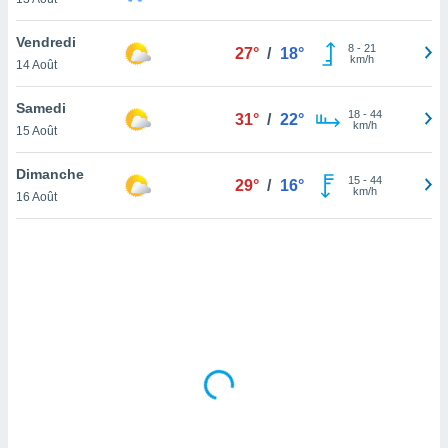
lisé en
 de
Vendredi
8
-
21
27°
/
18°
. Vous
km/h
14 Août
rouver
Samedi
ations
18
-
44
31°
/
22°
km/h
re
15 Août
que de
kies
Dimanche
15
-
44
29°
/
16°
r votre
km/h
16 Août
ement à
ment en
sur le
res des
kies
le au
page de
te web.
MENT,
 les