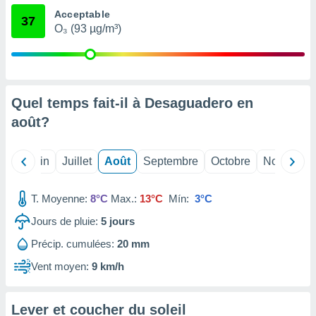
nées
Acceptable
37
lles sur
O₃ (93 µg/m³)
d'un
égitime,
vous
vous
 Pour ce
Quel temps fait-il à Desaguadero en
ous
etirer
août
?
ement
 opposer
Mai
Juin
Juillet
Août
Septembre
Octobre
Novembre
ement
nées à
ment en
T. Moyenne:
8°C
Max.:
13°C
Mín:
3°C
 sur «
Jours de pluie:
5
jours
res
» ou
e
Précip. cumulées:
20 mm
que de
kies
Vent moyen:
9 km/h
ite web.
t nos
Lever et coucher du soleil