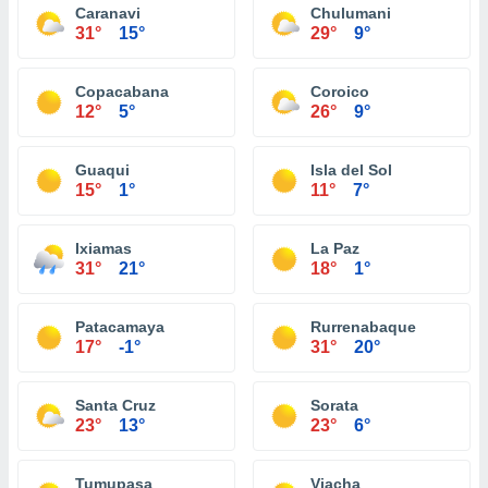
Caranavi
Chulumani
31°
15°
29°
9°
Copacabana
Coroico
12°
5°
26°
9°
Guaqui
Isla del Sol
15°
1°
11°
7°
Ixiamas
La Paz
31°
21°
18°
1°
Patacamaya
Rurrenabaque
17°
-1°
31°
20°
Santa Cruz
Sorata
23°
13°
23°
6°
Tumupasa
Viacha