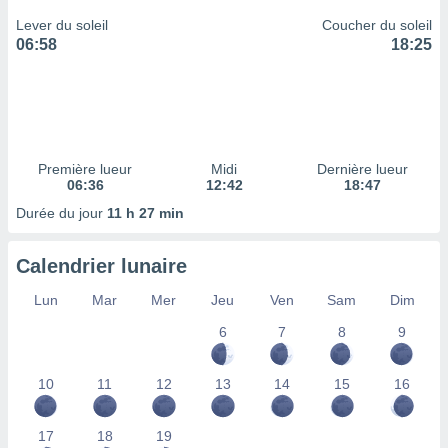
ires
ons le
Lever du soleil
Coucher du soleil
ent des
06:58
18:25
es
 :
et/ou
 à des
ions sur
eil,
Première lueur
Midi
Dernière lueur
des
06:36
12:42
18:47
limitées
Durée du jour
11 h 27 min
nner la
, créer
Calendrier lunaire
ils pour
ité
Lun
Mar
Mer
Jeu
Ven
Sam
Dim
lisée,
6
7
8
9
des
our
nner des
10
11
12
13
14
15
16
és
lisées,
s profils
17
18
19
enus