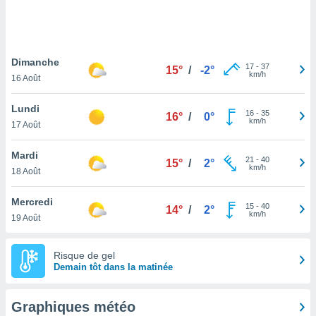
logies
e
s
Dimanche
tez pas
17
-
37
15°
/
-2°
km/h
ation de
16 Août
, vous
z à
Lundi
16
-
35
16°
/
0°
à notre
km/h
17 Août
.com.
Mardi
 cas,
21
-
40
15°
/
2°
km/h
us
18 Août
ns que
s
Mercredi
15
-
40
14°
/
2°
km/h
19 Août
ires
urer la
on sur le
Risque de gel
 seront
Demain tôt dans la matinée
, et que
ies ne
as
Graphiques météo