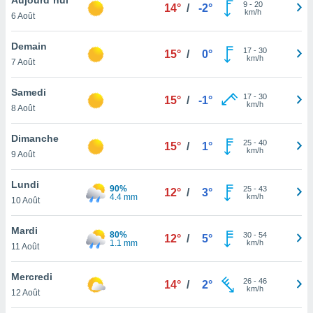
n «
9
-
20
14°
/
-2°
km/h
6 Août
 et
r »,
cédez au
Demain
17
-
30
15°
/
0°
 et vous
km/h
7 Août
z
ation de
Samedi
17
-
30
15°
/
-1°
km/h
8 Août
qu'ils
 nous ou
aires,
Dimanche
25
-
40
15°
/
1°
km/h
9 Août
nt de
t
Lundi
90%
25
-
43
er le
12°
/
3°
4.4 mm
km/h
10 Août
ement
te, ainsi
Mardi
80%
30
-
54
12°
/
5°
1.1 mm
km/h
per un
11 Août
écifique
us
Mercredi
26
-
46
de la
14°
/
2°
km/h
12 Août
 et du