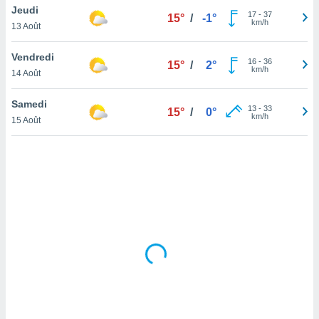
Jeudi
lisé en
17
-
37
15°
/
-1°
km/h
 de
13 Août
. Vous
rouver
Vendredi
16
-
36
15°
/
2°
km/h
14 Août
ations
re
Samedi
que de
13
-
33
15°
/
0°
km/h
kies
15 Août
r votre
ement à
ment en
sur le
res des
kies
le au
page de
te web.
MENT,
 les