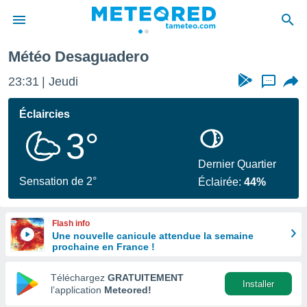
Météo Desaguadero
e
ntialité
23:31
Jeudi
...
enu de
o.com
Éclaircies
o.com) a
3°
aré par
onnels
Dernier Quartier
arantir
Sensation de 2°
Éclairée:
44%
té des
ions
. Vous
Flash info
accéder
Une nouvelle canicule attendue la semaine
e en
prochaine en France !
 les
Téléchargez
GRATUITEMENT
s :
Installer
l’application
Meteored!
r les