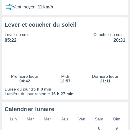
ires
ons le
Vent moyen:
11 km/h
ent des
es
 :
Lever et coucher du soleil
et/ou
Lever du soleil
Coucher du soleil
 à des
05:22
20:31
ions sur
eil,
des
limitées
nner la
, créer
Première lueur
Midi
Dernière lueur
ils pour
04:42
12:57
21:11
ité
Durée du jour
15 h 8 min
lisée,
Lumière du jour restante
16 h 27 min
des
our
nner des
Calendrier lunaire
és
lisées,
Lun
Mar
Mer
Jeu
Ven
Sam
Dim
s profils
8
9
enus