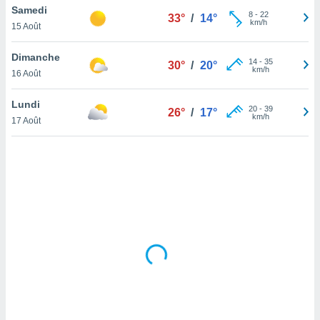
Samedi
lisé en
8
-
22
33°
/
14°
km/h
 de
15 Août
. Vous
rouver
Dimanche
14
-
35
30°
/
20°
km/h
16 Août
ations
re
Lundi
que de
20
-
39
26°
/
17°
km/h
kies
17 Août
r votre
ement à
ment en
sur le
res des
kies
le au
page de
te web.
MENT,
 les