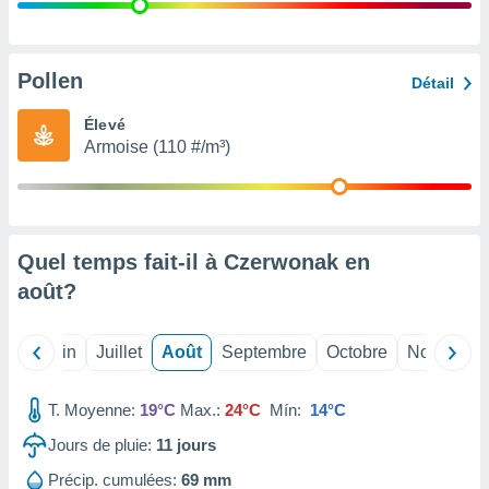
nées
lles sur
d'un
égitime,
Pollen
Détail
vous
vous
Élevé
 Pour ce
Armoise (110 #/m³)
ous
etirer
ement
 opposer
Quel temps fait-il à Czerwonak en
ement
nées à
août
?
ment en
 sur «
res
» ou
Mai
Juin
Juillet
Août
Septembre
Octobre
Novembre
e
que de
kies
T. Moyenne:
19°C
Max.:
24°C
Mín:
14°C
ite web.
Jours de pluie:
11
jours
t nos
Précip. cumulées:
69 mm