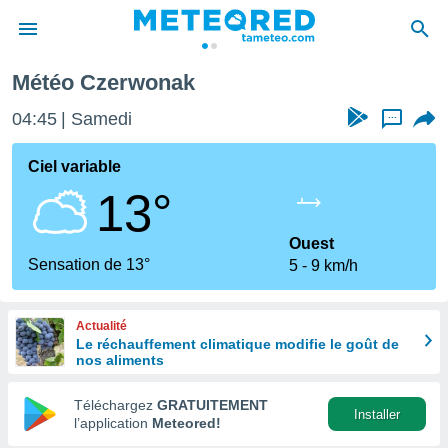
Météo Czerwonak
e
ntialité
04:45
Samedi
...
enu de
o.com
Ciel variable
o.com) a
13°
aré par
onnels
Ouest
arantir
Sensation de 13°
5
9 km/h
té des
ions
. Vous
Actualité
accéder
Le réchauffement climatique modifie le goût de
e en
nos aliments
 les
Téléchargez
GRATUITEMENT
s :
Installer
l’application
Meteored!
r les