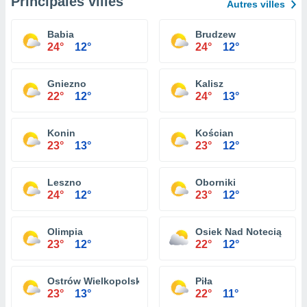
Principales villes
Autres villes
Babia
Brudzew
24°
12°
24°
12°
Gniezno
Kalisz
22°
12°
24°
13°
Konin
Kościan
23°
13°
23°
12°
Leszno
Oborniki
24°
12°
23°
12°
Olimpia
Osiek Nad Notecią
23°
12°
22°
12°
Ostrów Wielkopolski
Piła
23°
13°
22°
11°