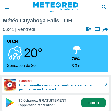
Météo Cuyahoga Falls - OH
e
ntialité
06:41
Vendredi
...
enu de
o.com
Orage
o.com) a
20°
aré par
onnels
70%
arantir
Sensation de 20°
3.3 mm
té des
ions
. Vous
Flash info
accéder
Une nouvelle canicule attendue la semaine
e en
prochaine en France !
 les
Téléchargez
GRATUITEMENT
s :
Installer
l’application
Meteored!
r les