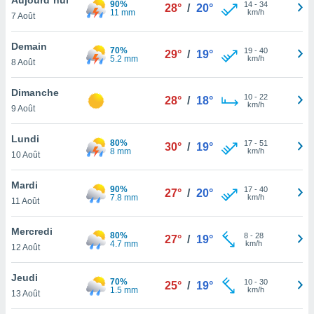
90%
n «
14
-
34
28°
/
20°
11 mm
km/h
7 Août
 et
r »,
cédez au
Demain
70%
19
-
40
29°
/
19°
 et vous
5.2 mm
km/h
8 Août
z
ation de
Dimanche
10
-
22
28°
/
18°
km/h
9 Août
qu'ils
 nous ou
aires,
Lundi
80%
17
-
51
30°
/
19°
8 mm
km/h
10 Août
nt de
t
Mardi
90%
17
-
40
er le
27°
/
20°
7.8 mm
km/h
11 Août
ement
te, ainsi
Mercredi
80%
8
-
28
27°
/
19°
4.7 mm
km/h
per un
12 Août
écifique
us
Jeudi
70%
10
-
30
de la
25°
/
19°
1.5 mm
km/h
13 Août
 et du