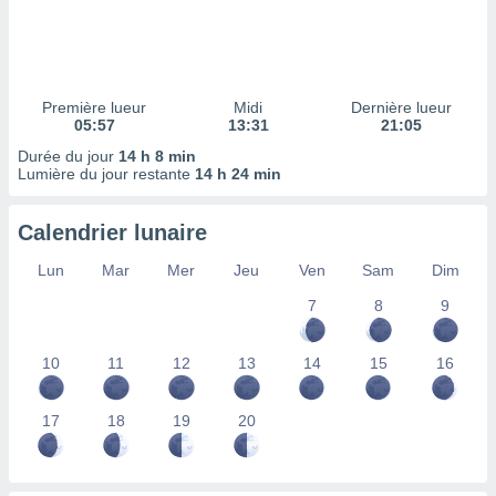
ires
ons le
ent des
es
 :
Première lueur
Midi
Dernière lueur
et/ou
05:57
13:31
21:05
 à des
Durée du jour
14 h 8 min
ions sur
Lumière du jour restante
14 h 24 min
eil,
des
limitées
Calendrier lunaire
nner la
Lun
Mar
Mer
Jeu
Ven
Sam
Dim
, créer
ils pour
7
8
9
ité
lisée,
10
11
12
13
14
15
16
des
our
nner des
17
18
19
20
és
lisées,
s profils
enus