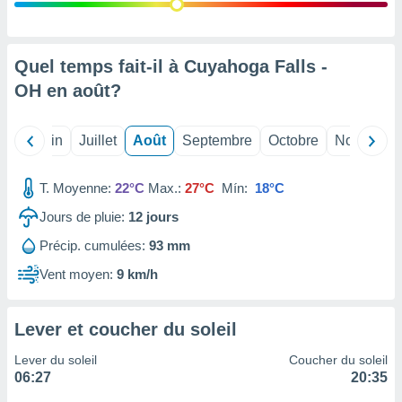
nées
lles sur
d'un
égitime,
Quel temps fait-il à Cuyahoga Falls -
vous
OH en
août
?
vous
 Pour ce
ous
Mai
Juin
Juillet
Août
Septembre
Octobre
Novembre
etirer
ement
T. Moyenne:
22°C
Max.:
27°C
Mín:
18°C
 opposer
ement
Jours de pluie:
12
jours
nées à
Précip. cumulées:
93 mm
ment en
 sur «
Vent moyen:
9 km/h
res
» ou
e
que de
Lever et coucher du soleil
kies
ite web.
Lever du soleil
Coucher du soleil
06:27
20:35
t nos