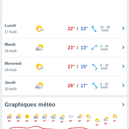
logies
e
s
Lundi
tez pas
12
-
30
22°
/
13°
km/h
ation de
17 Août
, vous
z à
Mardi
3
-
14
23°
/
13°
à notre
km/h
18 Août
.com.
Mercredi
 cas,
6
-
19
27°
/
15°
km/h
us
19 Août
ns que
s
Jeudi
6
-
20
26°
/
17°
km/h
20 Août
ires
urer la
on sur le
Graphiques météo
 seront
, et que
ies ne
28°
29°
28°
30°
27°
27°
28°
28°
27°
27°
25°
as
23°
22°