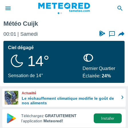
Météo Cuijk
e
ntialité
00:01
Samedi
...
enu de
o.com
Ciel dégagé
o.com) a
14°
aré par
onnels
Dernier Quartier
arantir
Sensation de 14°
Éclairée:
24%
té des
ions
. Vous
Actualité
accéder
Le réchauffement climatique modifie le goût de
e en
nos aliments
 les
Téléchargez
GRATUITEMENT
s :
Installer
l’application
Meteored!
r les