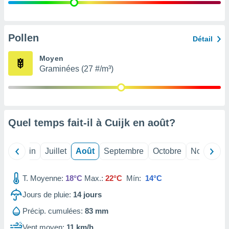
nées
lles sur
d'un
égitime,
Pollen
Détail
vous
vous
Moyen
 Pour ce
Graminées (27 #/m³)
ous
etirer
ement
 opposer
Quel temps fait-il à Cuijk en
août
?
ement
nées à
ment en
Mai
Juin
Juillet
Août
Septembre
Octobre
Novembre
 sur «
res
» ou
e
T. Moyenne:
18°C
Max.:
22°C
Mín:
14°C
que de
kies
Jours de pluie:
14
jours
ite web.
Précip. cumulées:
83 mm
t nos
Vent moyen:
11 km/h