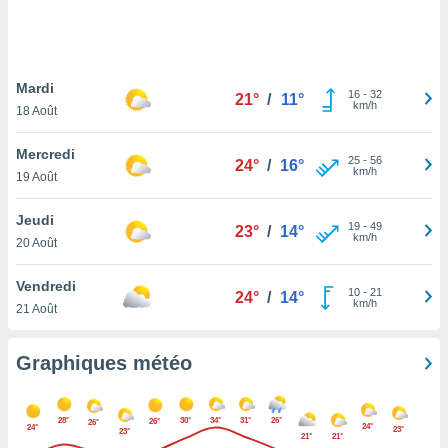
logies
e
s
Mardi
tez pas
16
-
32
21°
/
11°
km/h
ation de
18 Août
, vous
z à
Mercredi
25
-
56
24°
/
16°
à notre
km/h
19 Août
.com.
Jeudi
 cas,
19
-
49
23°
/
14°
km/h
us
20 Août
ns que
s
Vendredi
10
-
21
24°
/
14°
km/h
21 Août
ires
urer la
on sur le
Graphiques météo
 seront
, et que
ies ne
28°
30°
34°
31°
26°
26°
26°
24°
24°
as
23°
23°
21°
21°