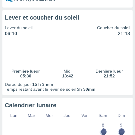
ires
ons le
ent des
Lever et coucher du soleil
es
 :
Lever du soleil
Coucher du soleil
et/ou
06:10
21:13
 à des
ions sur
eil,
des
limitées
Première lueur
Midi
Dernière lueur
nner la
05:30
13:42
21:52
, créer
ils pour
Durée du jour
15 h 3 min
ité
Temps restant avant le lever de soleil
5h 30min
lisée,
des
Calendrier lunaire
our
nner des
Lun
Mar
Mer
Jeu
Ven
Sam
Dim
és
lisées,
8
9
s profils
enus