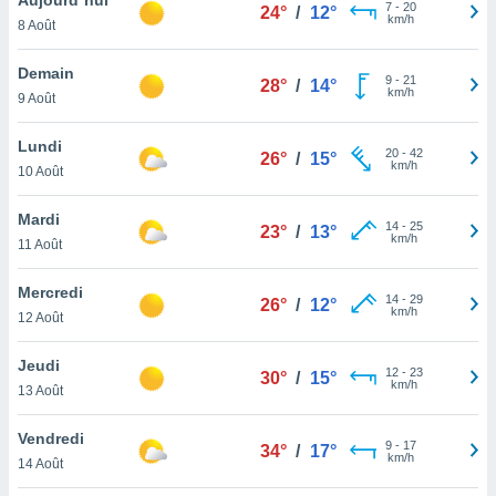
n «
7
-
20
24°
/
12°
km/h
8 Août
 et
r »,
cédez au
Demain
9
-
21
28°
/
14°
 et vous
km/h
9 Août
z
ation de
Lundi
20
-
42
26°
/
15°
km/h
10 Août
qu'ils
 nous ou
aires,
Mardi
14
-
25
23°
/
13°
km/h
11 Août
nt de
t
Mercredi
14
-
29
er le
26°
/
12°
km/h
12 Août
ement
te, ainsi
Jeudi
12
-
23
30°
/
15°
km/h
per un
13 Août
écifique
us
Vendredi
9
-
17
de la
34°
/
17°
km/h
14 Août
 et du