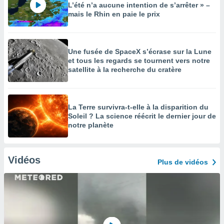
L’été n’a aucune intention de s’arrêter » –
mais le Rhin en paie le prix
Une fusée de SpaceX s’écrase sur la Lune
et tous les regards se tournent vers notre
satellite à la recherche du cratère
La Terre survivra-t-elle à la disparition du
Soleil ? La science réécrit le dernier jour de
notre planète
Vidéos
Plus de vidéos