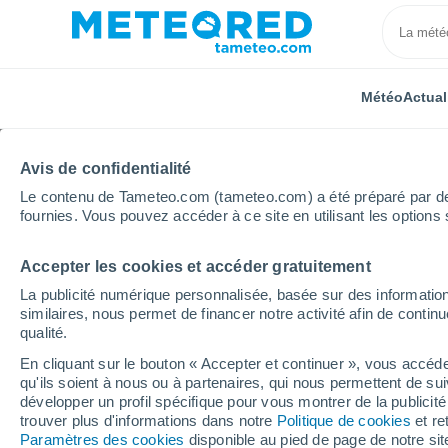
Météo
Actual
Avis de confidentialité
Le contenu de Tameteo.com (tameteo.com) a été préparé par des 
fournies. Vous pouvez accéder à ce site en utilisant les options 
Accepter les cookies et accéder gratuitement
Accueil
Royaume-Uni
Angleterre de l'Est
Cuffle
La publicité numérique personnalisée, basée sur des information
similaires, nous permet de financer notre activité afin de conti
Météo Cuffley
qualité.
En cliquant sur le bouton « Accepter et continuer », vous accéde
07:00
Samedi
qu'ils soient à nous ou à partenaires, qui nous permettent de sui
développer un profil spécifique pour vous montrer de la publicit
trouver plus d'informations dans notre
Politique de cookies
et re
Ensoleillé
Paramètres des cookies
disponible au pied de page de notre si