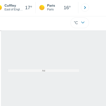
Cuffley
Paris
Montpelli
17°
16°
East of England
Paris
Hérault
°C