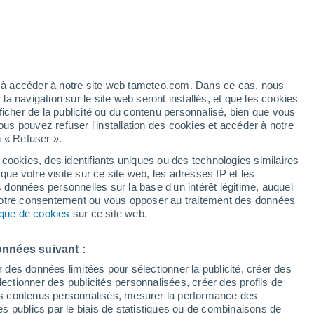
h
ez à accéder à notre site web tameteo.com. Dans ce cas, nous
 navigation sur le site web seront installés, et que les cookies
ficher de la publicité ou du contenu personnalisé, bien que vous
ous pouvez refuser l'installation des cookies et accéder à notre
n « Refuser ».
 hors
 cookies, des identifiants uniques ou des technologies similaires
que votre visite sur ce site web, les adresses IP et les
 de couverture nuageuse
Radar de pluie
Satellites
Modèles
s données personnelles sur la base d'un intérêt légitime, auquel
 votre consentement ou vous opposer au traitement des données
tique de cookies
sur ce site web.
Mardi
Mercredi
Jeudi
Vendredi
onnées suivant :
11 Août
12 Août
13 Août
14 Août
r des données limitées pour sélectionner la publicité, créer des
sélectionner des publicités personnalisées, créer des profils de
 des contenus personnalisés, mesurer la performance des
s publics par le biais de statistiques ou de combinaisons de