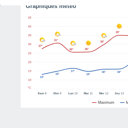
Graphiques météo
45
40
35°
35
31°
30°
30
27°
26°
26°
25
20
15
17°
16°
16°
15°
15°
13°
10
°C
Sam
8
Dim
9
Lun
10
Mar
11
Mer
12
Jeu
13
Maximum