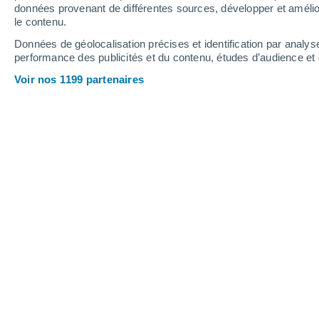
données provenant de différentes sources, développer et amélior
le contenu.
31°
/
15°
26°
/
17°
27°
/
13°
Données de géolocalisation précises et identification par analys
performance des publicités et du contenu, études d’audience e
17
-
36
km/h
14
-
31
km/h
16
13
-
31
km/h
Voir nos 1199 partenaires
Météo Cuffley aujourd´hui
, 8 août
Ensoleillé
15°
07:00
T. ressentie
15°
Ensoleillé
17°
08:00
T. ressentie
17°
Éclaircies
20°
09:00
T. ressentie
20°
Éclaircies
23°
11:00
T. ressentie
25°