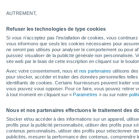
15°
AUTREMENT,
Sud-est
Refuser les technologies de type cookies
Sensation de 15°
6
-
10 km/
Si vous n'acceptez pas l'installation de cookies, vous continu
vous informons que seuls les cookies nécessaires pour assurer la
ne seront pas utilisés pour analyser le comportement ou pour af
puissiez visualiser de la publicité générale non personnalisée. V
Astronomie
site web par le biais de cette inscription en cliquant sur le bouto
Alerte spatiale : un satellite privé envoyé à la
rescousse du télescope Swift de la NASA est
Avec votre consentement, nous et
nos partenaires
utilisons des
de contrôle
pour stocker, accéder et traiter des données personnelles telles 
Météo 1 - 7 jours
Heure par heure
Actualité
Carte
identifiants de cookies. Certains fournisseurs peuvent traiter vo
vous pouvez vous opposer. Pour ce faire, vous pouvez retirer
à tout moment en cliquant sur «
Paramètres
» ou sur notre
poli
Demain
Lundi
Aujourd´hui
Nous et nos partenaires effectuons le traitement des d
9 Août
10 Août
8 Août
Stocker et/ou accéder à des informations sur un appareil, utilise
profils pour la publicité personnalisée, utiliser des profils pour 
contenus personnalisés, utiliser des profils pour sélectionner
publicités, mesurer la performance des contenus, comprendre le