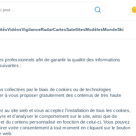
ités
Vidéos
Vigilance
Radar
Cartes
Satellites
Modèles
Monde
Ski
professionnels afin de garantir la qualité des informations
suivantes :
y
s collectées par le biais de cookies ou de technologies
nuer à vous proposer gratuitement des contenus de très haute
z au site web et vous acceptez l'installation de tous les cookies,
...
vre et d'analyser le comportement sur le site, ainsi que de
é et du contenu personnalisé en fonction de celui-ci. Vous pouvez
Heure par heure
tirer votre consentement à tout moment en cliquant sur le bouton
Intervalles nuageux dans les
te web.
prochaines heures