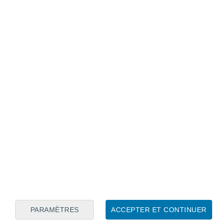
Calendrier lunaire
Lun
Mar
Mer
Jeu
Ven
Sam
Dim
8
9
10
11
12
13
14
15
16
17
18
19
20
21
PARAMÈTRES
ACCEPTER ET CONTINUER