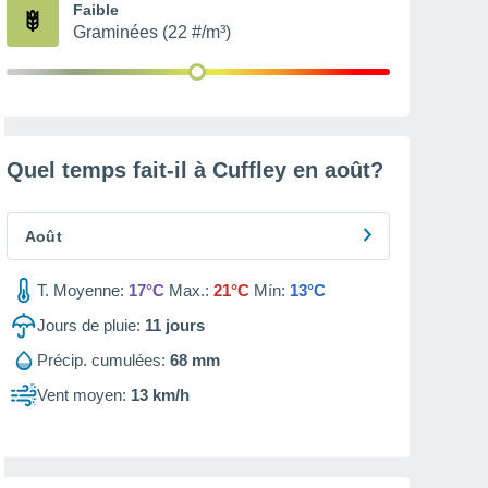
Faible
Graminées (22 #/m³)
Quel temps fait-il à Cuffley en
août
?
Août
T. Moyenne:
17°C
Max.:
21°C
Mín:
13°C
Jours de pluie:
11
jours
Précip. cumulées:
68 mm
Vent moyen:
13 km/h