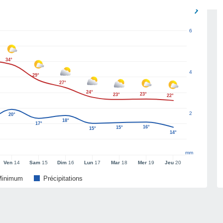
6
34°
4
29°
27°
24°
23°
23°
22°
2
20°
18°
17°
16°
15°
15°
14°
mm
Ven
14
Sam
15
Dim
16
Lun
17
Mar
18
Mer
19
Jeu
20
Minimum
Précipitations