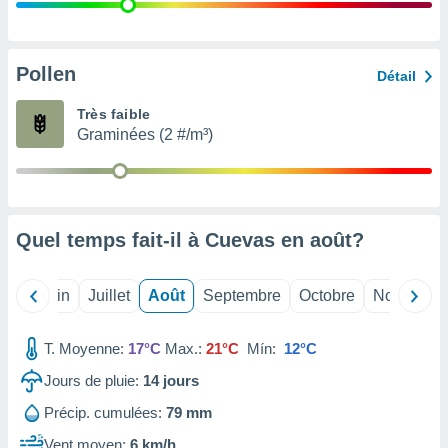
nées
lles sur
d'un
égitime,
Pollen
Détail
vous
vous
Très faible
 Pour ce
Graminées (2 #/m³)
ous
etirer
ement
 opposer
Quel temps fait-il à Cuevas en
août
?
ement
nées à
ment en
Mai
Juin
Juillet
Août
Septembre
Octobre
Novembre
 sur «
res
» ou
e
T. Moyenne:
17°C
Max.:
21°C
Mín:
12°C
que de
kies
Jours de pluie:
14
jours
ite web.
Précip. cumulées:
79 mm
t nos
Vent moyen:
6 km/h