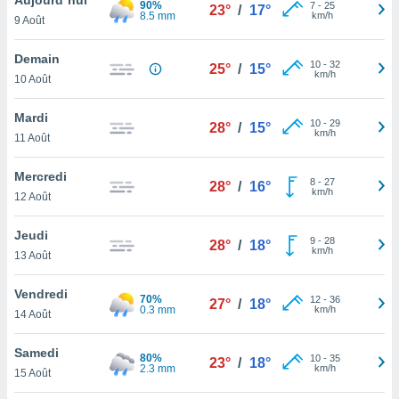
90%
n «
7
-
25
23°
/
17°
8.5 mm
km/h
9 Août
 et
r »,
cédez au
Demain
10
-
32
25°
/
15°
 et vous
km/h
10 Août
z
ation de
Mardi
10
-
29
28°
/
15°
km/h
11 Août
qu'ils
 nous ou
aires,
Mercredi
8
-
27
28°
/
16°
km/h
12 Août
nt de
t
Jeudi
9
-
28
er le
28°
/
18°
km/h
13 Août
ement
te, ainsi
Vendredi
70%
12
-
36
27°
/
18°
0.3 mm
km/h
per un
14 Août
écifique
us
Samedi
80%
10
-
35
de la
23°
/
18°
2.3 mm
km/h
15 Août
 et du