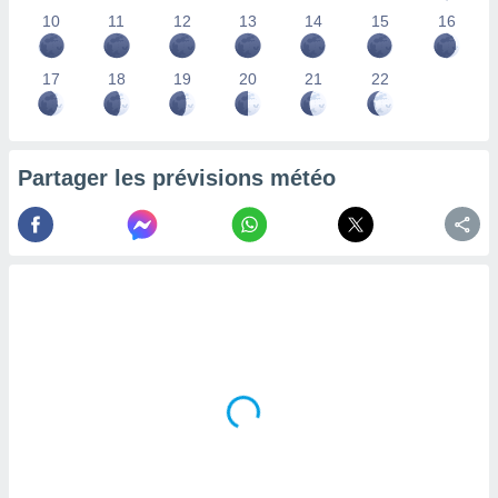
lisés,
10
11
12
13
14
15
16
des
our
17
18
19
20
21
22
nner des
s
lisés,
la
ance des
Partager les prévisions météo
s,
la
ance des
s,
dre les
par le
ques ou
inaisons
ées
nt de
tes
,
er et
r les