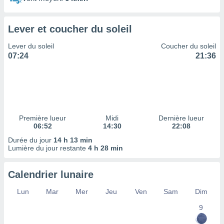
ires
ons le
ent des
Lever et coucher du soleil
es
 :
Lever du soleil
Coucher du soleil
et/ou
07:24
21:36
 à des
ions sur
eil,
des
limitées
Première lueur
Midi
Dernière lueur
nner la
06:52
14:30
22:08
, créer
ils pour
Durée du jour
14 h 13 min
ité
Lumière du jour restante
4 h 28 min
lisée,
des
Calendrier lunaire
our
nner des
Lun
Mar
Mer
Jeu
Ven
Sam
Dim
és
lisées,
9
s profils
enus