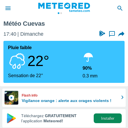
Météo Cuevas
e
ntialité
17:40
Dimanche
...
enu de
o.com
Pluie faible
o.com) a
22°
aré par
onnels
90%
arantir
Sensation de 22°
0.3 mm
té des
ions
. Vous
accéder
Flash info
e en
Vigilance orange : alerte aux orages violents !
 les
Téléchargez
GRATUITEMENT
s :
Installer
l’application
Meteored!
r les