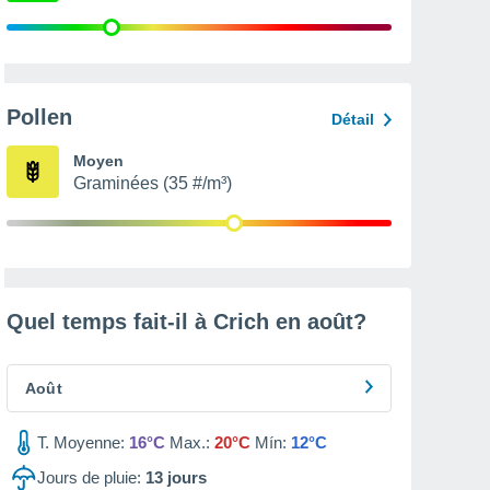
Pollen
Détail
Moyen
Graminées (35 #/m³)
Quel temps fait-il à Crich en
août
?
Août
T. Moyenne:
16°C
Max.:
20°C
Mín:
12°C
Jours de pluie:
13
jours