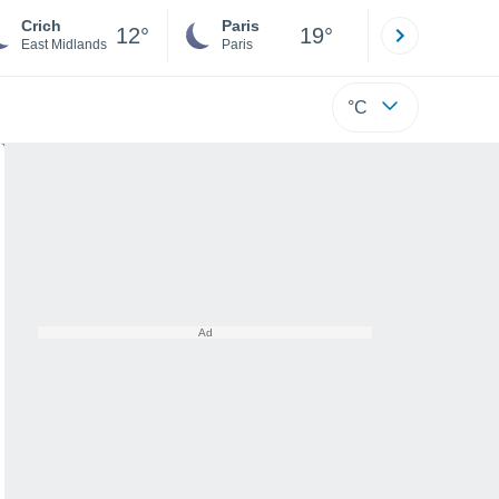
Crich
Paris
Montpelli
12°
19°
East Midlands
Paris
Hérault
°C