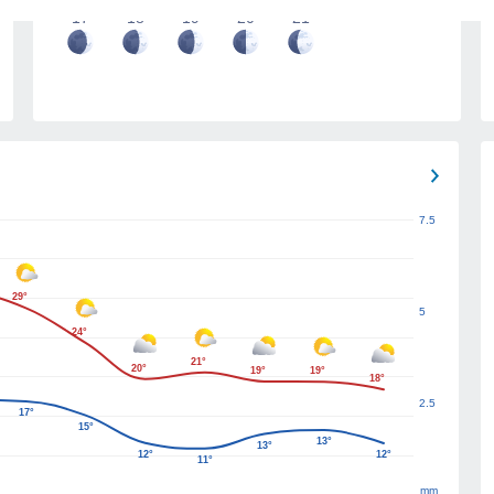
17
18
19
20
21
7.5
29°
5
24°
21°
20°
19°
19°
18°
2.5
17°
15°
13°
13°
12°
12°
11°
mm