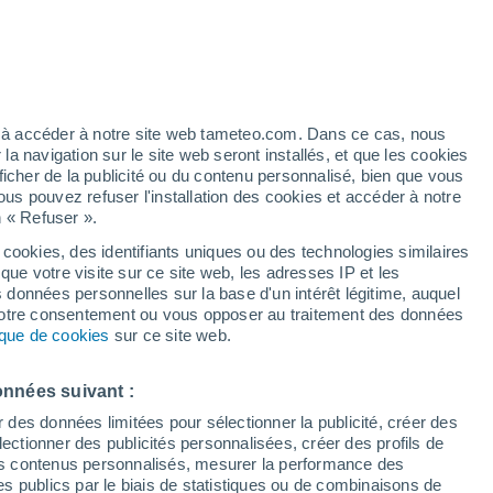
artier
4%
ez à accéder à notre site web tameteo.com. Dans ce cas, nous
 navigation sur le site web seront installés, et que les cookies
ficher de la publicité ou du contenu personnalisé, bien que vous
ous pouvez refuser l'installation des cookies et accéder à notre
n « Refuser ».
de
 cookies, des identifiants uniques ou des technologies similaires
que votre visite sur ce site web, les adresses IP et les
des températures
Radar de pluie
Satellites
Modèles
s données personnelles sur la base d'un intérêt légitime, auquel
 votre consentement ou vous opposer au traitement des données
tique de cookies
sur ce site web.
Mardi
Mercredi
Jeudi
Vendredi
onnées suivant :
11 Août
12 Août
13 Août
14 Août
r des données limitées pour sélectionner la publicité, créer des
sélectionner des publicités personnalisées, créer des profils de
 des contenus personnalisés, mesurer la performance des
s publics par le biais de statistiques ou de combinaisons de
30%