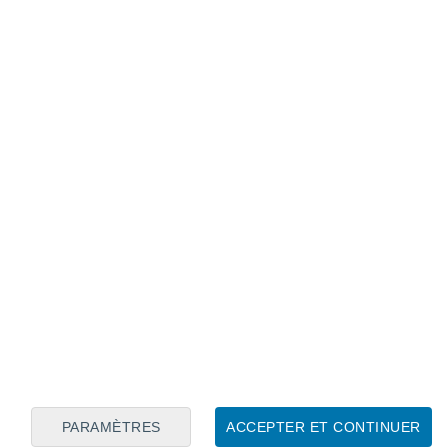
Calendrier lunaire
Lun
Mar
Mer
Jeu
Ven
Sam
Dim
8
9
10
11
12
13
14
15
16
PARAMÈTRES
ACCEPTER ET CONTINUER