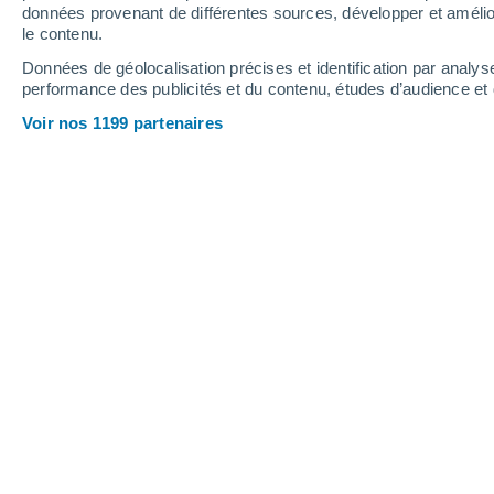
données provenant de différentes sources, développer et amélior
le contenu.
25°
/
14°
22°
/
14°
24°
/
11°
Données de géolocalisation précises et identification par analys
performance des publicités et du contenu, études d’audience e
21
-
42
km/h
15
-
32
km/h
19
14
-
32
km/h
Voir nos 1199 partenaires
Météo Crich aujourd´hui
, 8 août
Ciel dégagé
12°
03:00
T. ressentie
12°
Ciel dégagé
12°
04:00
T. ressentie
12°
Ensoleillé
12°
05:00
T. ressentie
12°
Ensoleillé
12°
06:00
T. ressentie
12°