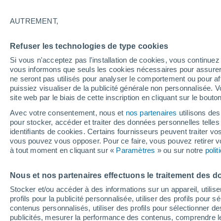
12°
AUTREMENT,
Dernier Qu
Refuser les technologies de type cookies
Éclairée:
2
Sensation de 12°
Si vous n'acceptez pas l'installation de cookies, vous continu
vous informons que seuls les cookies nécessaires pour assurer la
ne seront pas utilisés pour analyser le comportement ou pour af
puissiez visualiser de la publicité générale non personnalisée. V
Actualité
site web par le biais de cette inscription en cliquant sur le bouto
Le réchauffement climatique modifie le goût 
nos aliments
Avec votre consentement, nous et
nos partenaires
utilisons des
pour stocker, accéder et traiter des données personnelles telles 
Météo 1 - 7 jours
Heure par heure
Actualité
Carte 
identifiants de cookies. Certains fournisseurs peuvent traiter vo
vous pouvez vous opposer. Pour ce faire, vous pouvez retirer
à tout moment en cliquant sur «
Paramètres
» ou sur notre
poli
Demain
Lundi
Aujourd´hui
Nous et nos partenaires effectuons le traitement des d
9 Août
10 Août
8 Août
Stocker et/ou accéder à des informations sur un appareil, utilise
profils pour la publicité personnalisée, utiliser des profils pour 
contenus personnalisés, utiliser des profils pour sélectionner
publicités, mesurer la performance des contenus, comprendre le