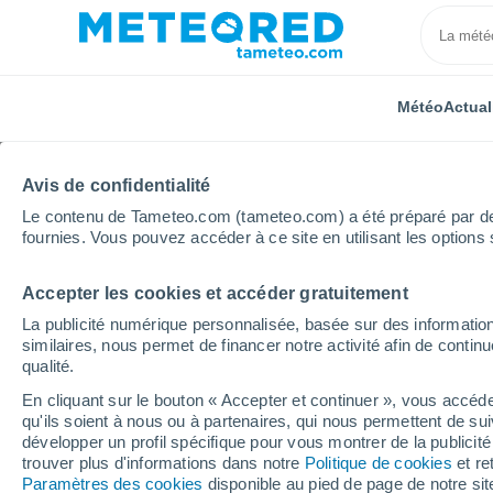
Météo
Actual
Avis de confidentialité
Le contenu de Tameteo.com (tameteo.com) a été préparé par des 
fournies. Vous pouvez accéder à ce site en utilisant les options 
Accepter les cookies et accéder gratuitement
Accueil
Royaume-Uni
Midlands de l'Est
Crich
La publicité numérique personnalisée, basée sur des information
similaires, nous permet de financer notre activité afin de conti
Météo Crich
qualité.
En cliquant sur le bouton « Accepter et continuer », vous accéde
03:07
Samedi
qu'ils soient à nous ou à partenaires, qui nous permettent de sui
développer un profil spécifique pour vous montrer de la publicit
trouver plus d'informations dans notre
Politique de cookies
et re
Ciel dégagé
Paramètres des cookies
disponible au pied de page de notre si