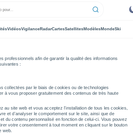
ités
Vidéos
Vigilance
Radar
Cartes
Satellites
Modèles
Monde
Ski
professionnels afin de garantir la qualité des informations
suivantes :
s collectées par le biais de cookies ou de technologies
nuer à vous proposer gratuitement des contenus de très haute
yes
z au site web et vous acceptez l'installation de tous les cookies,
...
vre et d'analyser le comportement sur le site, ainsi que de
é et du contenu personnalisé en fonction de celui-ci. Vous pouvez
Heure par heure
tirer votre consentement à tout moment en cliquant sur le bouton
Ciel dégagé dans les prochaines
te web.
heures