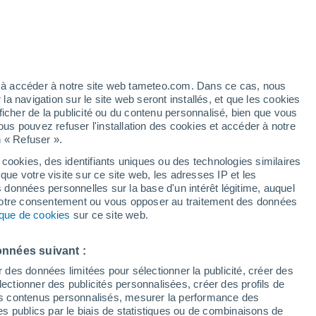
artier
4%
ez à accéder à notre site web tameteo.com. Dans ce cas, nous
 navigation sur le site web seront installés, et que les cookies
ficher de la publicité ou du contenu personnalisé, bien que vous
ous pouvez refuser l'installation des cookies et accéder à notre
n « Refuser ».
de
 cookies, des identifiants uniques ou des technologies similaires
que votre visite sur ce site web, les adresses IP et les
des températures
Radar de pluie
Satellites
Modèles
s données personnelles sur la base d'un intérêt légitime, auquel
 votre consentement ou vous opposer au traitement des données
tique de cookies
sur ce site web.
Mardi
Mercredi
Jeudi
Vendredi
onnées suivant :
11 Août
12 Août
13 Août
14 Août
r des données limitées pour sélectionner la publicité, créer des
sélectionner des publicités personnalisées, créer des profils de
 des contenus personnalisés, mesurer la performance des
s publics par le biais de statistiques ou de combinaisons de