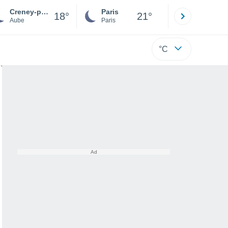
Creney-près-Troyes
Paris
Montpelli
18°
21°
Aube
Paris
Hérault
°C