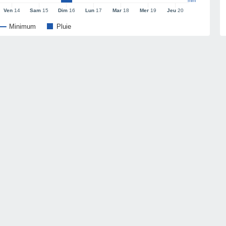
mm
Ven
14
Sam
15
Dim
16
Lun
17
Mar
18
Mer
19
Jeu
20
Minimum
Pluie