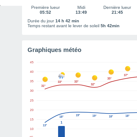
Première lueur
Midi
Dernière lueur
05:52
13:49
21:45
Durée du jour
14 h 42 min
Temps restant avant le lever de soleil
5h 42min
Graphiques météo
45
40
37°
35°
35
33°
33°
32°
31°
30
25
20
19°
19°
18°
18°
18°
15
1
13°
10