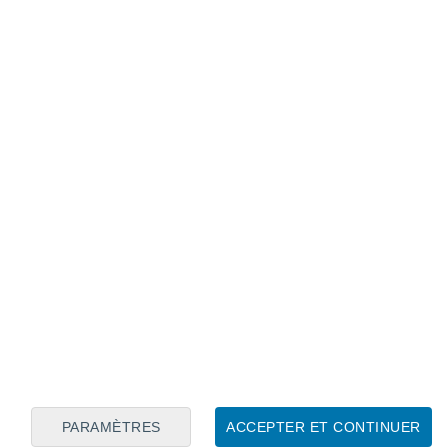
Calendrier lunaire
Lun
Mar
Mer
Jeu
Ven
Sam
Dim
8
9
10
11
12
13
14
15
16
PARAMÈTRES
ACCEPTER ET CONTINUER