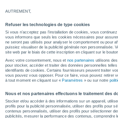
18°
AUTREMENT,
Dernier Qu
Refuser les technologies de type cookies
Éclairée:
2
Sensation de 18°
Si vous n'acceptez pas l'installation de cookies, vous continu
vous informons que seuls les cookies nécessaires pour assurer la
ne seront pas utilisés pour analyser le comportement ou pour af
puissiez visualiser de la publicité générale non personnalisée. V
Actualité
site web par le biais de cette inscription en cliquant sur le bouto
Le réchauffement climatique modifie le goût 
nos aliments
Avec votre consentement, nous et
nos partenaires
utilisons des
pour stocker, accéder et traiter des données personnelles telles 
Météo 1 - 7 jours
Heure par heure
Actualité
Carte 
identifiants de cookies. Certains fournisseurs peuvent traiter vo
vous pouvez vous opposer. Pour ce faire, vous pouvez retirer
à tout moment en cliquant sur «
Paramètres
» ou sur notre
poli
Demain
Lundi
Aujourd´hui
Nous et nos partenaires effectuons le traitement des d
9 Août
10 Août
8 Août
Stocker et/ou accéder à des informations sur un appareil, utilise
profils pour la publicité personnalisée, utiliser des profils pour 
contenus personnalisés, utiliser des profils pour sélectionner
publicités, mesurer la performance des contenus, comprendre le
60%