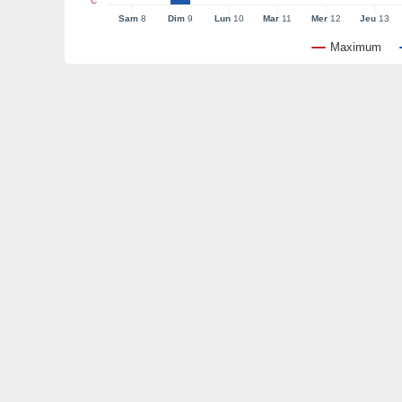
°C
Sam
8
Dim
9
Lun
10
Mar
11
Mer
12
Jeu
13
Maximum