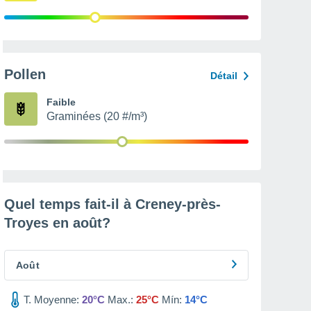
Pollen
Détail
Faible
Graminées (20 #/m³)
Quel temps fait-il à Creney-près-
Troyes en
août
?
Août
T. Moyenne:
20°C
Max.:
25°C
Mín:
14°C