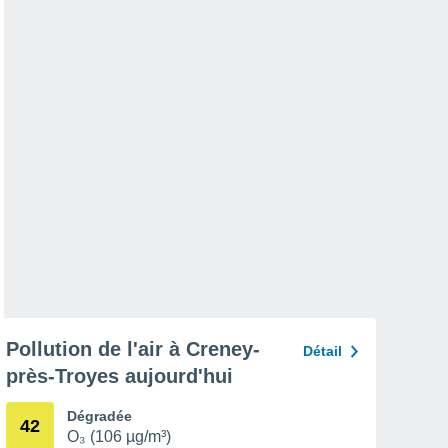
Pollution de l'air à Creney-
Détail
près-Troyes aujourd'hui
Dégradée
42
O₃ (106 µg/m³)