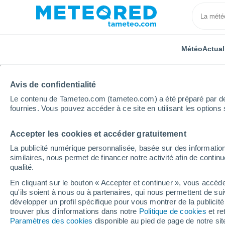
Météo
Actual
Avis de confidentialité
Le contenu de Tameteo.com (tameteo.com) a été préparé par des 
fournies. Vous pouvez accéder à ce site en utilisant les options 
Accepter les cookies et accéder gratuitement
Accueil
Grand Est
Aube
Creney-près-Troyes
La publicité numérique personnalisée, basée sur des information
similaires, nous permet de financer notre activité afin de conti
Météo Creney-près-Tro
qualité.
En cliquant sur le bouton « Accepter et continuer », vous accéde
00:09
Samedi
qu'ils soient à nous ou à partenaires, qui nous permettent de sui
développer un profil spécifique pour vous montrer de la publicit
trouver plus d'informations dans notre
Politique de cookies
et re
Ciel dégagé
Paramètres des cookies
disponible au pied de page de notre si