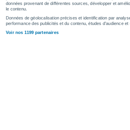
1 mm
données provenant de différentes sources, développer et amélior
le contenu.
33°
/
18°
33°
/
19°
31°
/
13°
Données de géolocalisation précises et identification par analys
performance des publicités et du contenu, études d’audience e
20
-
42
km/h
12
-
27
km/h
14
9
-
21
km/h
Voir nos 1199 partenaires
Météo Creney-près-Troyes aujourd´hu
Ciel dégagé
18°
01:00
T. ressentie
18°
Ciel dégagé
17°
02:00
T. ressentie
17°
Ciel dégagé
16°
03:00
T. ressentie
16°
Ciel dégagé
15°
05:00
T. ressentie
15°