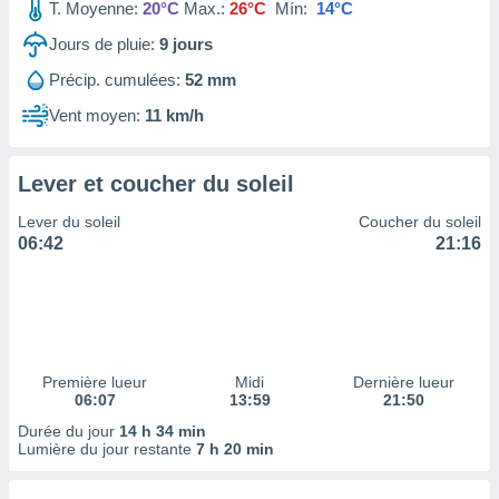
ires
T. Moyenne:
20°C
Max.:
26°C
Mín:
14°C
ons le
Jours de pluie:
9
jours
ent des
es
Précip. cumulées:
52 mm
 :
Vent moyen:
11 km/h
et/ou
 à des
ions sur
eil,
Lever et coucher du soleil
des
Lever du soleil
Coucher du soleil
limitées
06:42
21:16
nner la
, créer
ils pour
ité
lisée,
des
Première lueur
Midi
Dernière lueur
our
06:07
13:59
21:50
nner des
Durée du jour
14 h 34 min
és
Lumière du jour restante
7 h 20 min
lisées,
s profils
enus