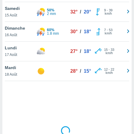
lisé en
Samedi
 de
50%
9
-
39
32°
/
20°
2 mm
km/h
15 Août
. Vous
rouver
Dimanche
60%
7
-
53
30°
/
18°
ations
1.8 mm
km/h
16 Août
re
que de
Lundi
kies
15
-
33
27°
/
18°
km/h
17 Août
r votre
ement à
ment en
Mardi
12
-
22
28°
/
15°
sur le
km/h
18 Août
res des
kies
le au
page de
te web.
MENT,
 les