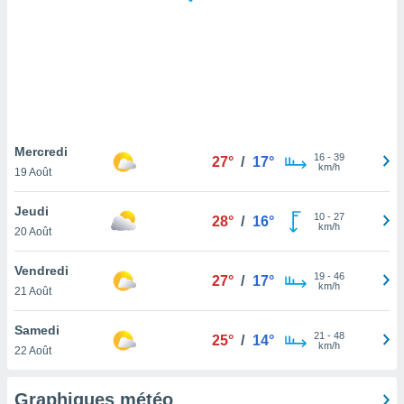
logies
e
s
tez pas
ation de
, vous
z à
à notre
Mercredi
16
-
39
27°
/
17°
km/h
19 Août
.com.
 cas,
Jeudi
10
-
27
us
28°
/
16°
km/h
20 Août
ns que
s
Vendredi
19
-
46
27°
/
17°
ires
km/h
21 Août
urer la
on sur le
Samedi
21
-
48
 seront
25°
/
14°
km/h
22 Août
, et que
ies ne
as
Graphiques météo