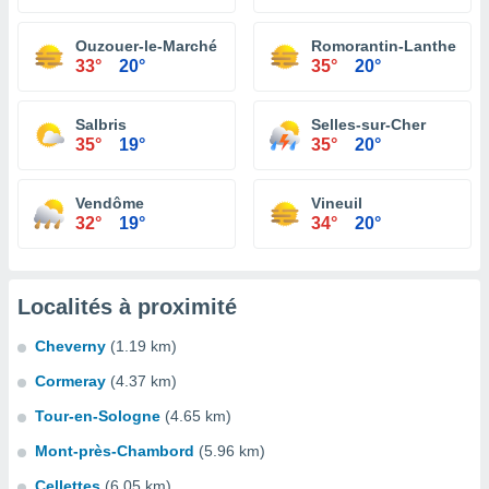
Ouzouer-le-Marché
Romorantin-Lanthenay
33°
20°
35°
20°
Salbris
Selles-sur-Cher
35°
19°
35°
20°
Vendôme
Vineuil
32°
19°
34°
20°
Localités à proximité
Cheverny
(1.19 km)
Cormeray
(4.37 km)
Tour-en-Sologne
(4.65 km)
Mont-près-Chambord
(5.96 km)
Cellettes
(6.05 km)