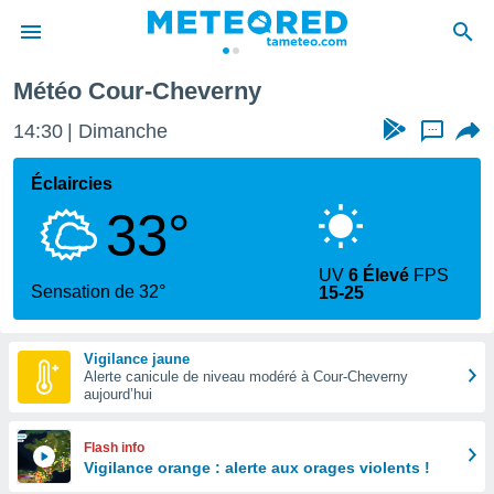
Météo Cour-Cheverny
e
ntialité
14:30
Dimanche
...
enu de
o.com
Éclaircies
o.com) a
33°
aré par
onnels
UV
6 Élevé
FPS
arantir
Sensation de 32°
15-25
té des
ions
. Vous
Vigilance jaune
accéder
Alerte canicule de niveau modéré à Cour-Cheverny
e en
aujourd’hui
 les
s :
Flash info
Vigilance orange : alerte aux orages violents !
r les