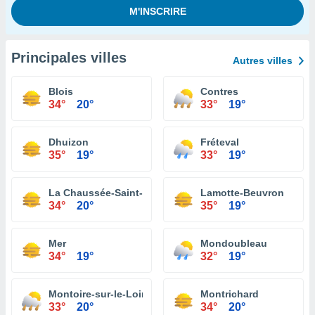
Principales villes
Autres villes
Blois
Contres
34°
20°
33°
19°
Dhuizon
Fréteval
35°
19°
33°
19°
La Chaussée-Saint-Victor
Lamotte-Beuvron
34°
20°
35°
19°
Mer
Mondoubleau
34°
19°
32°
19°
Montoire-sur-le-Loir
Montrichard
33°
20°
34°
20°