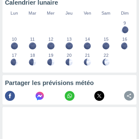
Calendrier lunaire
lisés,
des
Lun
Mar
Mer
Jeu
Ven
Sam
Dim
our
9
nner des
s
lisés,
10
11
12
13
14
15
16
la
ance des
s,
17
18
19
20
21
22
la
ance des
s,
dre les
Partager les prévisions météo
par le
ques ou
inaisons
ées
nt de
tes
,
er et
r les