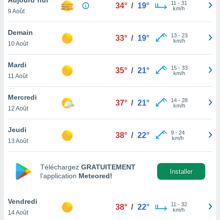
n «
11
-
31
34°
/
19°
km/h
9 Août
 et
r »,
cédez au
Demain
13
-
23
33°
/
19°
 et vous
km/h
10 Août
z
ation de
Mardi
15
-
33
35°
/
21°
km/h
11 Août
qu'ils
 nous ou
aires,
Mercredi
14
-
28
37°
/
21°
km/h
12 Août
nt de
t
Jeudi
9
-
24
er le
38°
/
22°
km/h
13 Août
ement
te, ainsi
Téléchargez
GRATUITEMENT
per un
Installer
l’application
Meteored!
écifique
us
de la
Vendredi
11
-
32
38°
/
22°
 et du
km/h
14 Août