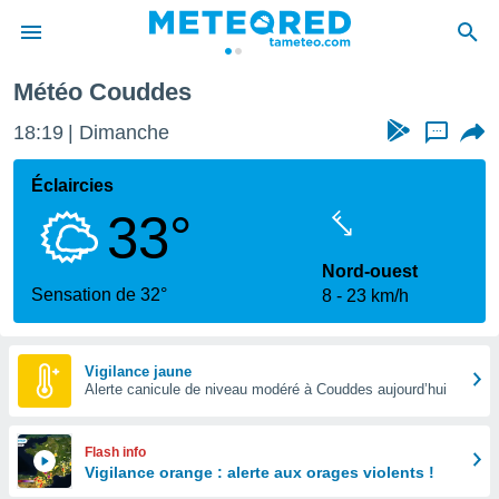
Météo Couddes
e
ntialité
18:19
Dimanche
...
enu de
o.com
Éclaircies
o.com) a
33°
aré par
onnels
Nord-ouest
arantir
Sensation de 32°
8
23 km/h
té des
ions
. Vous
accéder
Vigilance jaune
e en
Alerte canicule de niveau modéré à Couddes aujourd’hui
 les
s :
Flash info
Vigilance orange : alerte aux orages violents !
r les