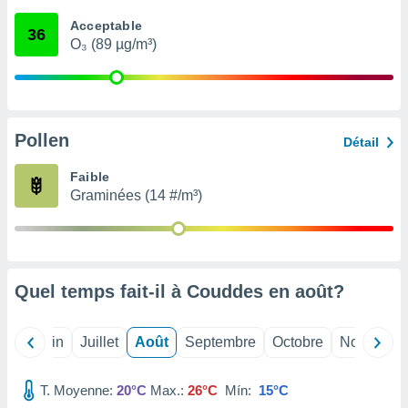
nées
Acceptable
lles sur
36
O₃ (89 µg/m³)
d'un
égitime,
vous
vous
 Pour ce
ous
Pollen
Détail
etirer
Faible
ement
Graminées (14 #/m³)
 opposer
ement
nées à
ment en
 sur «
res
» ou
Quel temps fait-il à Couddes en
août
?
e
que de
kies
Mai
Juin
Juillet
Août
Septembre
Octobre
Novembre
ite web.
T. Moyenne:
20°C
Max.:
26°C
Mín:
15°C
t nos