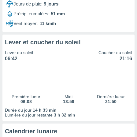
ires
Jours de pluie:
9
jours
ons le
ent des
Précip. cumulées:
51 mm
es
Vent moyen:
11 km/h
 :
et/ou
 à des
Lever et coucher du soleil
ions sur
eil,
Lever du soleil
Coucher du soleil
des
06:42
21:16
limitées
nner la
, créer
ils pour
ité
lisée,
Première lueur
Midi
Dernière lueur
06:08
13:59
21:50
des
our
Durée du jour
14 h 33 min
nner des
Lumière du jour restante
3 h 32 min
és
lisées,
Calendrier lunaire
s profils
enus