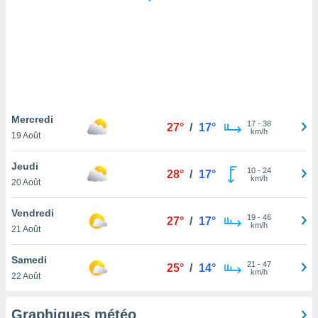
logies
e
s
tez pas
ation de
, vous
z à
à notre
Mercredi
17
-
38
27°
/
17°
km/h
19 Août
.com.
 cas,
Jeudi
10
-
24
us
28°
/
17°
km/h
20 Août
ns que
s
Vendredi
19
-
46
27°
/
17°
ires
km/h
21 Août
urer la
on sur le
Samedi
21
-
47
 seront
25°
/
14°
km/h
22 Août
, et que
ies ne
as
Graphiques météo