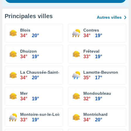
Principales villes
Autres villes
Blois
Contres
34°
20°
34°
19°
Dhuizon
Fréteval
34°
19°
33°
19°
La Chaussée-Saint-Victor
Lamotte-Beuvron
34°
20°
35°
17°
Mer
Mondoubleau
34°
19°
32°
19°
Montoire-sur-le-Loir
Montrichard
33°
19°
34°
20°