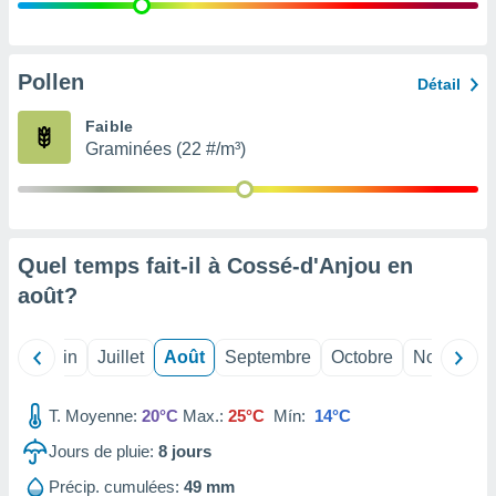
nées
lles sur
d'un
égitime,
Pollen
Détail
vous
vous
Faible
 Pour ce
Graminées (22 #/m³)
ous
etirer
ement
 opposer
Quel temps fait-il à Cossé-d'Anjou en
ement
nées à
août
?
ment en
 sur «
res
» ou
Mai
Juin
Juillet
Août
Septembre
Octobre
Novembre
e
que de
kies
T. Moyenne:
20°C
Max.:
25°C
Mín:
14°C
ite web.
Jours de pluie:
8
jours
t nos
Précip. cumulées:
49 mm