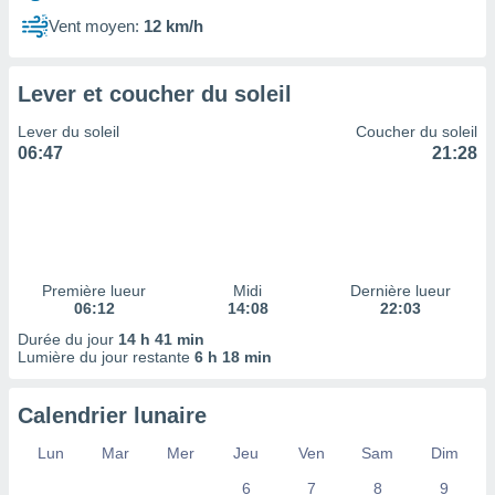
ires
ons le
Vent moyen:
12 km/h
ent des
es
 :
Lever et coucher du soleil
et/ou
Lever du soleil
Coucher du soleil
 à des
06:47
21:28
ions sur
eil,
des
limitées
nner la
, créer
Première lueur
Midi
Dernière lueur
ils pour
06:12
14:08
22:03
ité
Durée du jour
14 h 41 min
lisée,
Lumière du jour restante
6 h 18 min
des
our
nner des
Calendrier lunaire
és
lisées,
Lun
Mar
Mer
Jeu
Ven
Sam
Dim
s profils
6
7
8
9
enus