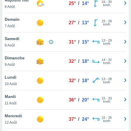
n «
16
-
30
25°
/
14°
km/h
6 Août
 et
r »,
cédez au
Demain
15
-
28
27°
/
13°
 et vous
km/h
7 Août
z
ation de
Samedi
13
-
29
31°
/
15°
km/h
8 Août
qu'ils
 nous ou
aires,
Dimanche
14
-
32
32°
/
18°
km/h
9 Août
nt de
t
Lundi
13
-
28
er le
32°
/
18°
km/h
10 Août
ement
te, ainsi
Mardi
15
-
33
36°
/
20°
km/h
per un
11 Août
écifique
us
Mercredi
15
-
35
de la
37°
/
24°
km/h
12 Août
 et du