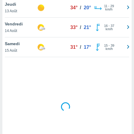
Jeudi
lisé en
11
-
29
34°
/
20°
km/h
 de
13 Août
. Vous
rouver
Vendredi
16
-
37
33°
/
21°
km/h
14 Août
ations
re
Samedi
que de
15
-
39
31°
/
17°
km/h
kies
15 Août
r votre
ement à
ment en
sur le
res des
kies
le au
page de
te web.
MENT,
 les