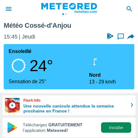
Météo Cossé-d'Anjou
e
ntialité
15:45
Jeudi
...
enu de
o.com
Ensoleillé
o.com) a
24°
aré par
onnels
Nord
arantir
Sensation de 25°
13
29 km/h
té des
ions
. Vous
Flash info
accéder
Une nouvelle canicule attendue la semaine
e en
prochaine en France !
 les
Téléchargez
GRATUITEMENT
s :
Installer
l’application
Meteored!
r les