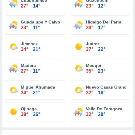
Cuauhtémoc
Guachochi
27°
14°
23°
12°
Guadalupe Y Calvo
Hidalgo Del Parral
23°
11°
30°
17°
Jimenez
Juárez
34°
21°
37°
22°
Madera
Meoqui
27°
11°
35°
23°
Miguel Ahumada
Nuevo Casas Grandes
34°
21°
32°
16°
Ojinaga
Valle De Zaragoza
39°
26°
32°
20°