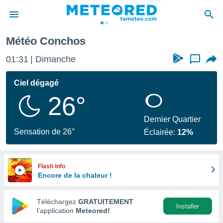
Météo Conchos
e
ntialité
01:31
Dimanche
...
enu de
o.com
Ciel dégagé
o.com) a
26°
aré par
onnels
Dernier Quartier
arantir
Sensation de 26°
Éclairée:
12%
té des
ions
. Vous
accéder
Flash info
e en
Encore de la chaleur !
 les
Téléchargez
GRATUITEMENT
s :
Installer
l’application
Meteored!
r les