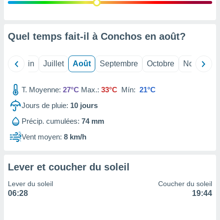
nées
lles sur
d'un
égitime,
Quel temps fait-il à Conchos en
août
?
vous
vous
 Pour ce
Mai
Juin
Juillet
Août
Septembre
Octobre
Novembre
ous
etirer
T. Moyenne:
27°C
Max.:
33°C
Mín:
21°C
ement
Jours de pluie:
10
jours
 opposer
ement
Précip. cumulées:
74 mm
nées à
ment en
Vent moyen:
8 km/h
 sur «
res
» ou
e
Lever et coucher du soleil
que de
kies
Lever du soleil
Coucher du soleil
ite web.
06:28
19:44
t nos