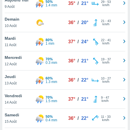
50%
n «
29
-
53
35°
/
21°
1.4 mm
km/h
9 Août
 et
r »,
cédez au
Demain
21
-
43
36°
/
20°
 et vous
km/h
10 Août
z
ation de
Mardi
80%
22
-
41
37°
/
24°
1 mm
km/h
11 Août
qu'ils
 nous ou
aires,
Mercredi
70%
19
-
37
36°
/
21°
0.3 mm
km/h
12 Août
nt de
t
Jeudi
60%
10
-
27
er le
36°
/
22°
1.3 mm
km/h
13 Août
ement
te, ainsi
Vendredi
70%
9
-
47
37°
/
21°
1.5 mm
km/h
per un
14 Août
écifique
us
Samedi
50%
11
-
33
de la
36°
/
22°
0.4 mm
km/h
15 Août
 et du