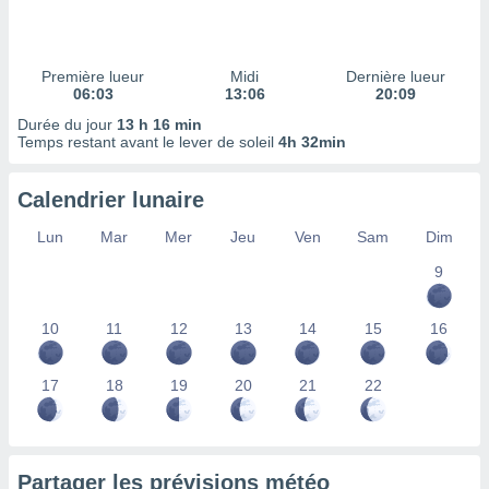
ires
ons le
ent des
es
Première lueur
Midi
Dernière lueur
 :
06:03
13:06
20:09
et/ou
Durée du jour
13 h 16 min
 à des
Temps restant avant le lever de soleil
4h 32min
ions sur
eil,
Calendrier lunaire
des
limitées
Lun
Mar
Mer
Jeu
Ven
Sam
Dim
nner la
9
, créer
ils pour
ité
10
11
12
13
14
15
16
lisée,
des
our
17
18
19
20
21
22
nner des
és
lisées,
s profils
Partager les prévisions météo
enus