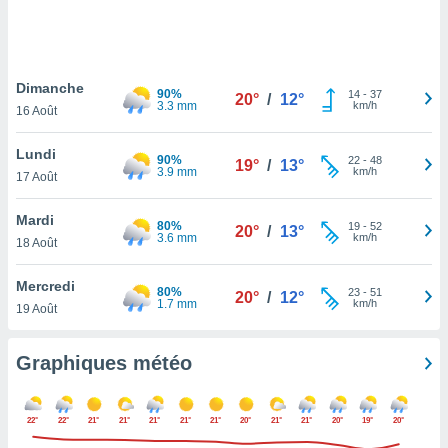
logies
e
s
Dimanche
tez pas
90%
14
-
37
20°
/
12°
3.3 mm
km/h
ation de
16 Août
, vous
z à
Lundi
90%
22
-
48
19°
/
13°
à notre
3.9 mm
km/h
17 Août
.com.
Mardi
 cas,
80%
19
-
52
20°
/
13°
3.6 mm
km/h
us
18 Août
ns que
s
Mercredi
80%
23
-
51
20°
/
12°
1.7 mm
km/h
19 Août
ires
urer la
on sur le
Graphiques météo
 seront
, et que
ies ne
22°
22°
21°
21°
21°
21°
21°
20°
21°
21°
20°
19°
20°
as