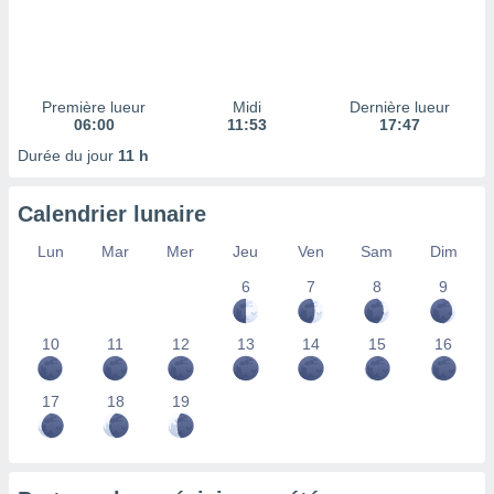
ires
ons le
ent des
es
 :
Première lueur
Midi
Dernière lueur
et/ou
06:00
11:53
17:47
 à des
Durée du jour
11 h
ions sur
eil,
des
Calendrier lunaire
limitées
Lun
Mar
Mer
Jeu
Ven
Sam
Dim
nner la
, créer
6
7
8
9
ils pour
ité
10
11
12
13
14
15
16
lisée,
des
our
17
18
19
nner des
és
lisées,
s profils
enus