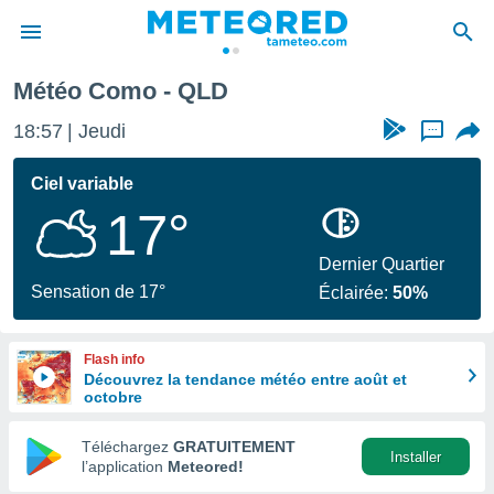
Météo Como - QLD
e
ntialité
18:57
Jeudi
...
enu de
o.com
Ciel variable
o.com) a
17°
aré par
onnels
Dernier Quartier
arantir
Sensation de 17°
Éclairée:
50%
té des
ions
. Vous
Flash info
accéder
Découvrez la tendance météo entre août et
e en
octobre
 les
Téléchargez
GRATUITEMENT
s :
Installer
l’application
Meteored!
r les