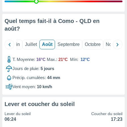
nées
lles sur
d'un
égitime,
Quel temps fait-il à Como - QLD en
vous
août
?
vous
 Pour ce
ous
Mai
Juin
Juillet
Août
Septembre
Octobre
Novembre
etirer
ement
T. Moyenne:
16°C
Max.:
21°C
Mín:
12°C
 opposer
ement
Jours de pluie:
5
jours
nées à
Précip. cumulées:
44 mm
ment en
 sur «
Vent moyen:
10 km/h
res
» ou
e
que de
Lever et coucher du soleil
kies
ite web.
Lever du soleil
Coucher du soleil
06:24
17:23
t nos