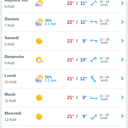
n «
10
-
19
22°
/
11°
km/h
6 Août
 et
r »,
cédez au
Demain
30%
11
-
24
22°
/
11°
 et vous
0.1 mm
km/h
7 Août
z
ation de
Samedi
13
-
28
21°
/
9°
km/h
8 Août
qu'ils
 nous ou
aires,
Dimanche
14
-
30
21°
/
10°
km/h
9 Août
nt de
t
Lundi
50%
20
-
46
er le
21°
/
12°
1.1 mm
km/h
10 Août
ement
te, ainsi
Mardi
13
-
23
21°
/
8°
km/h
per un
11 Août
écifique
us
Mercredi
11
-
25
de la
21°
/
9°
km/h
12 Août
 et du