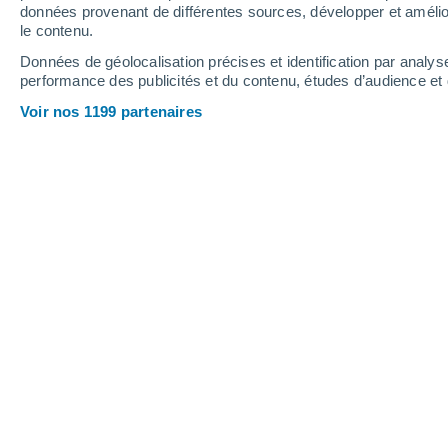
9.7 mm
6.8 mm
5.9 mm
données provenant de différentes sources, développer et amélior
le contenu.
34°
/
24°
33°
/
24°
33°
/
25°
Données de géolocalisation précises et identification par analys
performance des publicités et du contenu, études d’audience e
12
-
29
km/h
14
-
27
km/h
8
11
-
23
km/h
Voir nos 1199 partenaires
Météo Colonias 18 de Marzo aujourd´
Éclaircies
30°
10:00
T. ressentie
37°
Éclaircies
31°
11:00
T. ressentie
39°
Éclaircies
32°
12:00
T. ressentie
40°
Éclaircies
33°
13:00
T. ressentie
41°