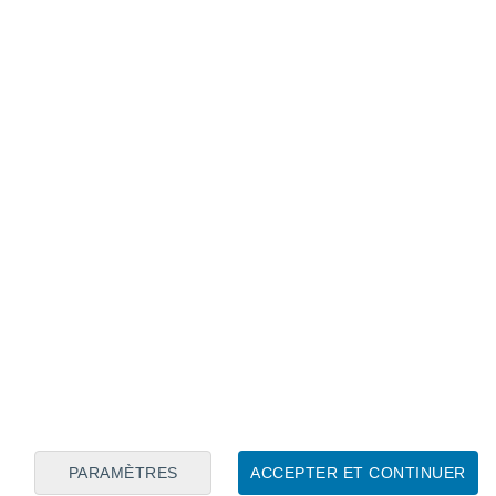
Calendrier lunaire
Lun
Mar
Mer
Jeu
Ven
Sam
Dim
6
7
8
9
10
11
12
13
14
15
16
17
18
19
PARAMÈTRES
ACCEPTER ET CONTINUER