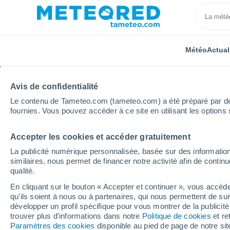
Météo
Actual
Avis de confidentialité
Le contenu de Tameteo.com (tameteo.com) a été préparé par des 
fournies. Vous pouvez accéder à ce site en utilisant les options 
Accepter les cookies et accéder gratuitement
Accueil
Mexique
Nayarit
Colonias 18 de Marzo
La publicité numérique personnalisée, basée sur des information
similaires, nous permet de financer notre activité afin de conti
Météo Colonias 18 de 
qualité.
En cliquant sur le bouton « Accepter et continuer », vous accéde
09:43
Jeudi
qu'ils soient à nous ou à partenaires, qui nous permettent de sui
développer un profil spécifique pour vous montrer de la publicit
trouver plus d'informations dans notre
Politique de cookies
et re
Éclaircies
Paramètres des cookies
disponible au pied de page de notre si