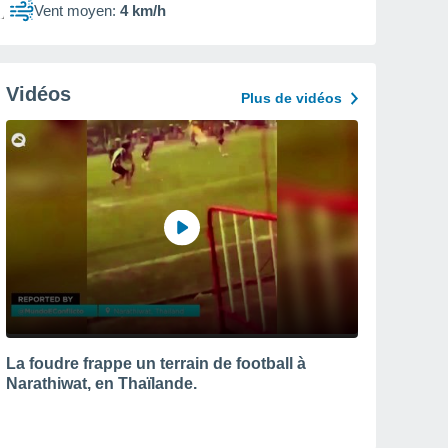
Vent moyen:
4 km/h
Vidéos
Plus de vidéos
La foudre frappe un terrain de football à
Narathiwat, en Thaïlande.