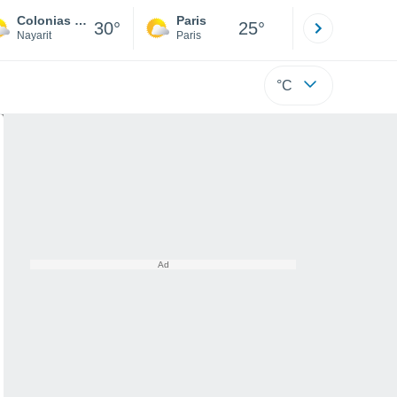
Colonias 18 de Marzo
Paris
Montpelli
30°
25°
Nayarit
Paris
Hérault
°C