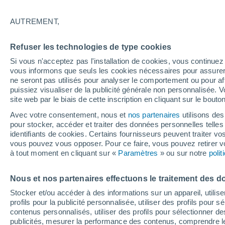
30°
AUTREMENT,
UV
7 Élev
Refuser les technologies de type cookies
Sensation de 37°
FPS
15-25
Si vous n'acceptez pas l'installation de cookies, vous continu
vous informons que seuls les cookies nécessaires pour assurer la
ne seront pas utilisés pour analyser le comportement ou pour af
puissiez visualiser de la publicité générale non personnalisée. V
Flash info
site web par le biais de cette inscription en cliquant sur le bouto
Une nouvelle canicule attendue la semaine
prochaine en France !
Avec votre consentement, nous et
nos partenaires
utilisons des
pour stocker, accéder et traiter des données personnelles telles 
Météo 1 - 7 jours
Heure par heure
Actualité
Carte 
identifiants de cookies. Certains fournisseurs peuvent traiter vo
vous pouvez vous opposer. Pour ce faire, vous pouvez retirer
à tout moment en cliquant sur «
Paramètres
» ou sur notre
poli
Demain
Samedi
D
Aujourd´hui
Nous et nos partenaires effectuons le traitement des d
7 Août
8 Août
6 Août
Stocker et/ou accéder à des informations sur un appareil, utilise
profils pour la publicité personnalisée, utiliser des profils pour 
contenus personnalisés, utiliser des profils pour sélectionner
publicités, mesurer la performance des contenus, comprendre le
80%
90%
80%