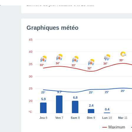
Lumière du jour restante
9 h 18 min
Graphiques météo
45
40
35°
34°
34°
35
33°
33°
32°
30
25
25°
9.7
25°
25°
25°
6.8
5.9
20
2.4
0.4
°C
Jeu
6
Ven
7
Sam
8
Dim
9
Lun
10
Mar
11
Maximum