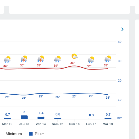
40
30
36°
35°
35°
35°
34°
34°
34°
20
25°
25°
25°
25°
25°
24°
24°
10
2
1.4
0.8
0.7
0.7
0.3
mm
Mer
12
Jeu
13
Ven
14
Sam
15
Dim
16
Lun
17
Mar
18
Minimum
Pluie