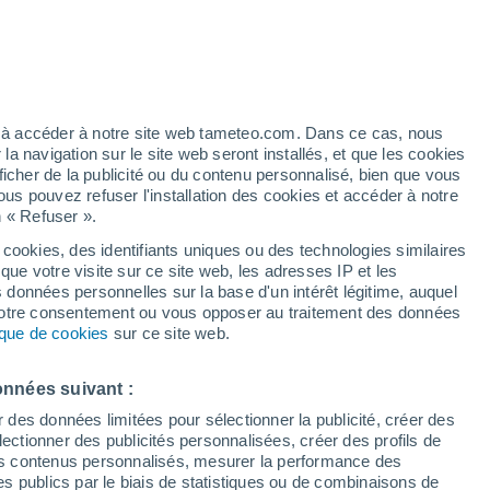
é
ez à accéder à notre site web tameteo.com. Dans ce cas, nous
 navigation sur le site web seront installés, et que les cookies
ficher de la publicité ou du contenu personnalisé, bien que vous
ous pouvez refuser l'installation des cookies et accéder à notre
n « Refuser ».
 cookies, des identifiants uniques ou des technologies similaires
que votre visite sur ce site web, les adresses IP et les
de pluie
Radar de pluie
Satellites
Modèles
s données personnelles sur la base d'un intérêt légitime, auquel
 votre consentement ou vous opposer au traitement des données
tique de cookies
sur ce site web.
imanche
Lundi
Mardi
Mercredi
onnées suivant :
9 Août
10 Août
11 Août
12 Août
r des données limitées pour sélectionner la publicité, créer des
sélectionner des publicités personnalisées, créer des profils de
 des contenus personnalisés, mesurer la performance des
s publics par le biais de statistiques ou de combinaisons de
80%
80%
60%