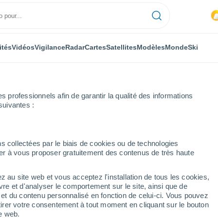
ités
Vidéos
Vigilance
Radar
Cartes
Satellites
Modèles
Monde
Ski
professionnels afin de garantir la qualité des informations
suivantes :
s collectées par le biais de cookies ou de technologies
nuer à vous proposer gratuitement des contenus de très haute
Marzo
z au site web et vous acceptez l'installation de tous les cookies,
...
vre et d'analyser le comportement sur le site, ainsi que de
é et du contenu personnalisé en fonction de celui-ci. Vous pouvez
Heure par heure
tirer votre consentement à tout moment en cliquant sur le bouton
Chaleur humide et étouffante
te web.
dans les prochaines heures