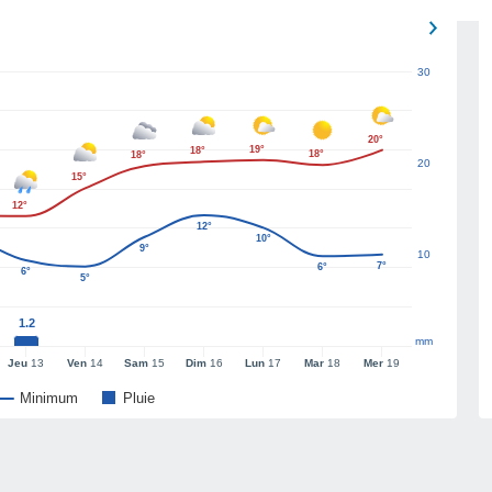
30
20°
19°
18°
18°
18°
20
15°
12°
12°
10°
9°
10
7°
6°
6°
5°
1.2
mm
Jeu
13
Ven
14
Sam
15
Dim
16
Lun
17
Mar
18
Mer
19
Minimum
Pluie