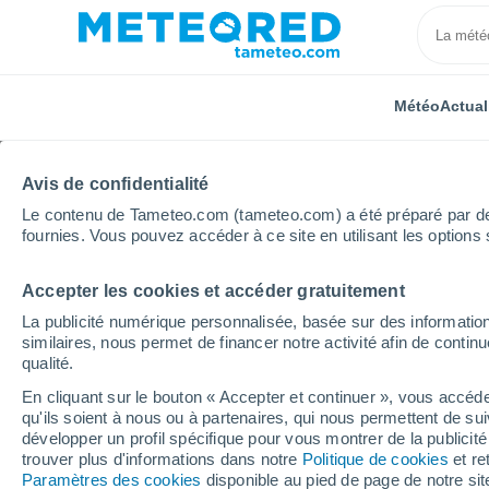
Météo
Actual
Avis de confidentialité
Le contenu de Tameteo.com (tameteo.com) a été préparé par des 
fournies. Vous pouvez accéder à ce site en utilisant les options 
Accepter les cookies et accéder gratuitement
Accueil
Argentine
Province d'Entre Ríos
Coloni
La publicité numérique personnalisée, basée sur des information
similaires, nous permet de financer notre activité afin de conti
Météo Colonia Velez
qualité.
En cliquant sur le bouton « Accepter et continuer », vous accéde
12:43
Vendredi
qu'ils soient à nous ou à partenaires, qui nous permettent de sui
développer un profil spécifique pour vous montrer de la publicit
trouver plus d'informations dans notre
Politique de cookies
et re
Ensoleillé
Paramètres des cookies
disponible au pied de page de notre si