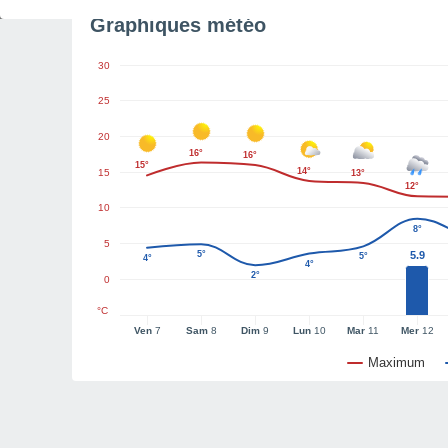
Graphiques météo
30
25
20
16°
16°
15°
14°
15
13°
12°
10
8°
5
5°
5.9
5°
4°
4°
2°
0
°C
Ven
7
Sam
8
Dim
9
Lun
10
Mar
11
Mer
12
Maximum