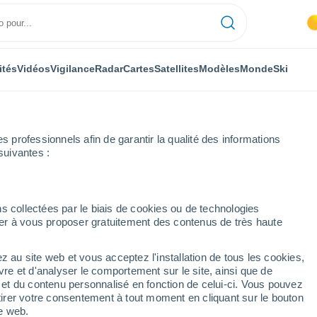
ités
Vidéos
Vigilance
Radar
Cartes
Satellites
Modèles
Monde
Ski
professionnels afin de garantir la qualité des informations
suivantes :
a Velez
s collectées par le biais de cookies ou de technologies
nuer à vous proposer gratuitement des contenus de très haute
z au site web et vous acceptez l'installation de tous les cookies,
...
vre et d'analyser le comportement sur le site, ainsi que de
é et du contenu personnalisé en fonction de celui-ci. Vous pouvez
Heure par heure
tirer votre consentement à tout moment en cliquant sur le bouton
Ciel dégagé dans les prochaines
te web.
heures