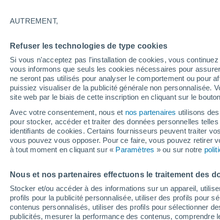
13°
AUTREMENT,
UV
4 Mod
Refuser les technologies de type cookies
Sensation de 13°
FPS
6-10
Si vous n'acceptez pas l'installation de cookies, vous continu
vous informons que seuls les cookies nécessaires pour assurer la
ne seront pas utilisés pour analyser le comportement ou pour af
puissiez visualiser de la publicité générale non personnalisée. V
Prévisions
site web par le biais de cette inscription en cliquant sur le bouto
30 °C en octobre, 35 °C en septembre ? « L’ét
aucune intention de s’arrêter » – mais le Rhin
Avec votre consentement, nous et
nos partenaires
utilisons des
paie le prix
pour stocker, accéder et traiter des données personnelles telles 
Météo 1 - 7 jours
Heure par heure
Actualité
Carte 
identifiants de cookies. Certains fournisseurs peuvent traiter vo
vous pouvez vous opposer. Pour ce faire, vous pouvez retirer
à tout moment en cliquant sur «
Paramètres
» ou sur notre
poli
Demain
Dimanche
Aujourd´hui
Nous et nos partenaires effectuons le traitement des d
8 Août
9 Août
7 Août
Stocker et/ou accéder à des informations sur un appareil, utilise
profils pour la publicité personnalisée, utiliser des profils pour 
contenus personnalisés, utiliser des profils pour sélectionner
publicités, mesurer la performance des contenus, comprendre le