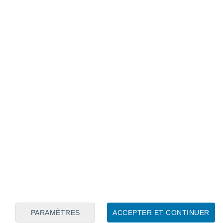
Calendrier lunaire
Lun
Mar
Mer
Jeu
Ven
Sam
Dim
7
8
9
10
11
12
13
14
15
16
17
18
19
20
PARAMÈTRES
ACCEPTER ET CONTINUER