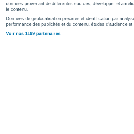
données provenant de différentes sources, développer et amélior
le contenu.
16°
/
5°
16°
/
2°
15°
/
4°
Données de géolocalisation précises et identification par analys
performance des publicités et du contenu, études d’audience e
20
-
39
km/h
16
-
32
km/h
18
23
-
40
km/h
Voir nos 1199 partenaires
Météo Colonia Velez aujourd´hui
, 7 a
Ensoleillé
13°
13:00
T. ressentie
13°
Ensoleillé
14°
14:00
T. ressentie
14°
Ensoleillé
14°
15:00
T. ressentie
14°
Ensoleillé
14°
16:00
T. ressentie
14°