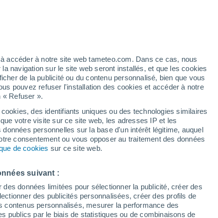
éré
ez à accéder à notre site web tameteo.com. Dans ce cas, nous
 navigation sur le site web seront installés, et que les cookies
ficher de la publicité ou du contenu personnalisé, bien que vous
ous pouvez refuser l'installation des cookies et accéder à notre
n « Refuser ».
é n’a
 en
 cookies, des identifiants uniques ou des technologies similaires
que votre visite sur ce site web, les adresses IP et les
des températures
Radar de pluie
Satellites
Modèles
s données personnelles sur la base d'un intérêt légitime, auquel
 votre consentement ou vous opposer au traitement des données
tique de cookies
sur ce site web.
Lundi
Mardi
Mercredi
Jeudi
onnées suivant :
10 Août
11 Août
12 Août
13 Août
r des données limitées pour sélectionner la publicité, créer des
sélectionner des publicités personnalisées, créer des profils de
 des contenus personnalisés, mesurer la performance des
s publics par le biais de statistiques ou de combinaisons de
90%
80%