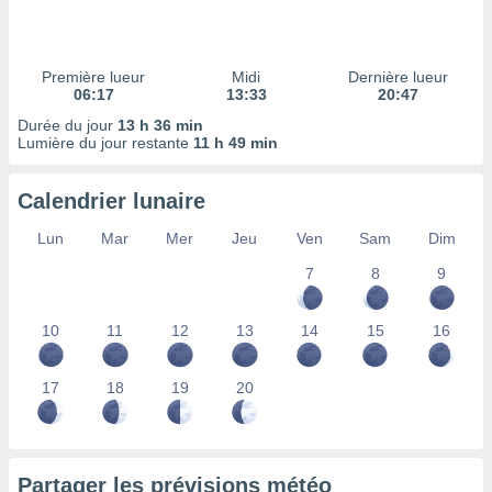
ires
ons le
ent des
es
Première lueur
Midi
Dernière lueur
 :
06:17
13:33
20:47
et/ou
Durée du jour
13 h 36 min
 à des
Lumière du jour restante
11 h 49 min
ions sur
eil,
Calendrier lunaire
des
limitées
Lun
Mar
Mer
Jeu
Ven
Sam
Dim
nner la
7
8
9
, créer
ils pour
ité
10
11
12
13
14
15
16
lisée,
des
our
17
18
19
20
nner des
és
lisées,
s profils
Partager les prévisions météo
enus