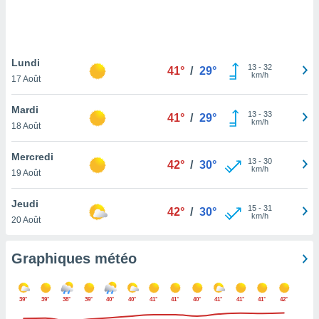
logies
e
s
Lundi
tez pas
13
-
32
41°
/
29°
km/h
ation de
17 Août
, vous
z à
Mardi
13
-
33
41°
/
29°
à notre
km/h
18 Août
.com.
Mercredi
 cas,
13
-
30
42°
/
30°
km/h
us
19 Août
ns que
s
Jeudi
15
-
31
42°
/
30°
km/h
20 Août
ires
urer la
on sur le
Graphiques météo
 seront
, et que
ies ne
39°
39°
38°
39°
40°
40°
41°
41°
40°
41°
41°
41°
42°
as