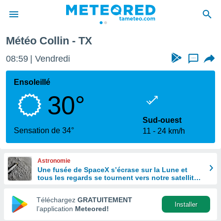
Météo Collin - TX
e
ntialité
08:59
Vendredi
...
enu de
o.com
Ensoleillé
o.com) a
30°
aré par
onnels
Sud-ouest
arantir
Sensation de 34°
11
24 km/h
té des
ions
. Vous
Astronomie
accéder
Une fusée de SpaceX s’écrase sur la Lune et
e en
tous les regards se tournent vers notre satellite à
 les
la recherche du cratère
Téléchargez
GRATUITEMENT
s :
Installer
l’application
Meteored!
r les