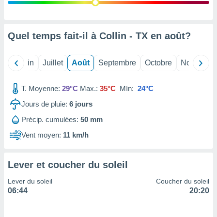
nées
lles sur
d'un
égitime,
Quel temps fait-il à Collin - TX en
août
?
vous
vous
 Pour ce
Mai
Juin
Juillet
Août
Septembre
Octobre
Novembre
ous
etirer
T. Moyenne:
29°C
Max.:
35°C
Mín:
24°C
ement
Jours de pluie:
6
jours
 opposer
ement
Précip. cumulées:
50 mm
nées à
ment en
Vent moyen:
11 km/h
 sur «
res
» ou
e
Lever et coucher du soleil
que de
kies
Lever du soleil
Coucher du soleil
ite web.
06:44
20:20
t nos