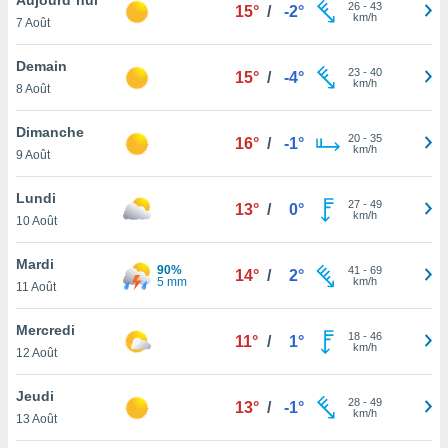
n «
26
-
43
15°
/
-2°
km/h
7 Août
 et
r »,
cédez au
Demain
23
-
40
15°
/
-4°
 et vous
km/h
8 Août
z
ation de
Dimanche
20
-
35
16°
/
-1°
km/h
9 Août
qu'ils
 nous ou
aires,
Lundi
27
-
49
13°
/
0°
km/h
10 Août
nt de
t
Mardi
90%
41
-
69
er le
14°
/
2°
5 mm
km/h
11 Août
ement
te, ainsi
Mercredi
18
-
46
11°
/
1°
km/h
per un
12 Août
écifique
us
Jeudi
28
-
49
de la
13°
/
-1°
km/h
13 Août
 et du