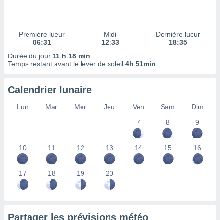
ires
ons le
ent des
es
Première lueur
Midi
Dernière lueur
 :
06:31
12:33
18:35
et/ou
Durée du jour
11 h 18 min
 à des
Temps restant avant le lever de soleil
4h 51min
ions sur
eil,
Calendrier lunaire
des
limitées
Lun
Mar
Mer
Jeu
Ven
Sam
Dim
nner la
7
8
9
, créer
ils pour
ité
10
11
12
13
14
15
16
lisée,
des
our
17
18
19
20
nner des
és
lisées,
s profils
Partager les prévisions météo
enus