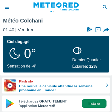
Météo Colchani
e
ntialité
01:40
Vendredi
...
enu de
o.com
Ciel dégagé
o.com) a
0°
aré par
onnels
Dernier Quartier
arantir
Sensation de -4°
Éclairée:
32%
té des
ions
. Vous
Flash info
accéder
Une nouvelle canicule attendue la semaine
e en
prochaine en France !
 les
Téléchargez
GRATUITEMENT
s :
Installer
l’application
Meteored!
r les