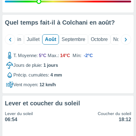
nées
lles sur
d'un
égitime,
Quel temps fait-il à Colchani en
août
?
vous
vous
 Pour ce
Mai
Juin
Juillet
Août
Septembre
Octobre
Novembre
ous
etirer
T. Moyenne:
5°C
Max.:
14°C
Mín:
-2°C
ement
Jours de pluie:
1
jours
 opposer
ement
Précip. cumulées:
4 mm
nées à
ment en
Vent moyen:
12 km/h
 sur «
res
» ou
e
Lever et coucher du soleil
que de
kies
Lever du soleil
Coucher du soleil
ite web.
06:54
18:12
t nos