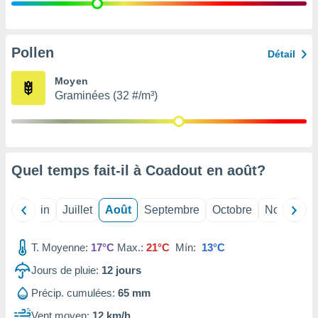
nées
lles sur
d'un
égitime,
Pollen
Détail
vous
vous
Moyen
 Pour ce
Graminées (32 #/m³)
ous
etirer
ement
 opposer
Quel temps fait-il à Coadout en
août
?
ement
nées à
ment en
Mai
Juin
Juillet
Août
Septembre
Octobre
Novembre
 sur «
res
» ou
e
T. Moyenne:
17°C
Max.:
21°C
Mín:
13°C
que de
kies
Jours de pluie:
12
jours
ite web.
Précip. cumulées:
65 mm
t nos
Vent moyen:
12 km/h