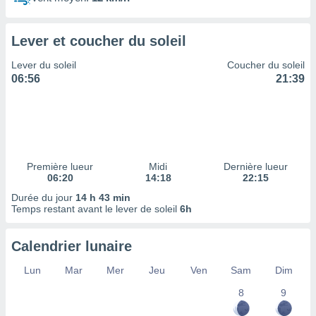
ires
ons le
ent des
Lever et coucher du soleil
es
 :
Lever du soleil
Coucher du soleil
et/ou
06:56
21:39
 à des
ions sur
eil,
des
limitées
Première lueur
Midi
Dernière lueur
nner la
06:20
14:18
22:15
, créer
ils pour
Durée du jour
14 h 43 min
ité
Temps restant avant le lever de soleil
6h
lisée,
des
Calendrier lunaire
our
nner des
Lun
Mar
Mer
Jeu
Ven
Sam
Dim
és
lisées,
8
9
s profils
enus