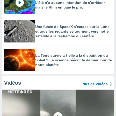
L’été n’a aucune intention de s’arrêter » –
mais le Rhin en paie le prix
Une fusée de SpaceX s’écrase sur la Lune
et tous les regards se tournent vers notre
satellite à la recherche du cratère
La Terre survivra-t-elle à la disparition du
Soleil ? La science réécrit le dernier jour de
notre planète
Vidéos
Plus de vidéos