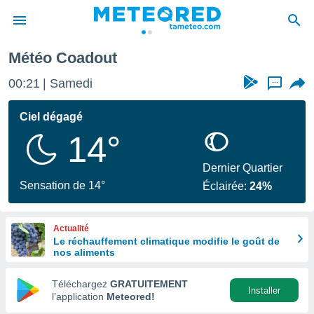
Météo Coadout
e
ntialité
00:21
Samedi
...
enu de
o.com
Ciel dégagé
o.com) a
14°
aré par
onnels
Dernier Quartier
arantir
Sensation de 14°
Éclairée:
24%
té des
ions
. Vous
Actualité
accéder
Le réchauffement climatique modifie le goût de
e en
nos aliments
 les
Téléchargez
GRATUITEMENT
s :
Installer
l’application
Meteored!
r les