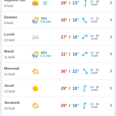
n «
12
-
28
29°
/
13°
km/h
8 Août
 et
r »,
cédez au
Demain
70%
17
-
37
28°
/
16°
 et vous
0.8 mm
km/h
9 Août
z
ation de
Lundi
14
-
30
27°
/
16°
km/h
10 Août
qu'ils
 nous ou
aires,
Mardi
30%
13
-
32
31°
/
16°
0.3 mm
km/h
11 Août
nt de
t
Mercredi
15
-
35
er le
36°
/
22°
km/h
12 Août
ement
te, ainsi
Jeudi
14
-
35
29°
/
18°
km/h
per un
13 Août
écifique
us
Vendredi
15
-
35
de la
29°
/
16°
km/h
14 Août
 et du