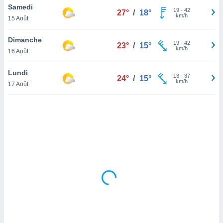
Samedi
lisé en
19
-
42
27°
/
18°
km/h
 de
15 Août
. Vous
rouver
Dimanche
19
-
42
23°
/
15°
km/h
16 Août
ations
re
Lundi
que de
13
-
37
24°
/
15°
km/h
kies
17 Août
r votre
ement à
ment en
sur le
res des
kies
le au
page de
te web.
MENT,
 les