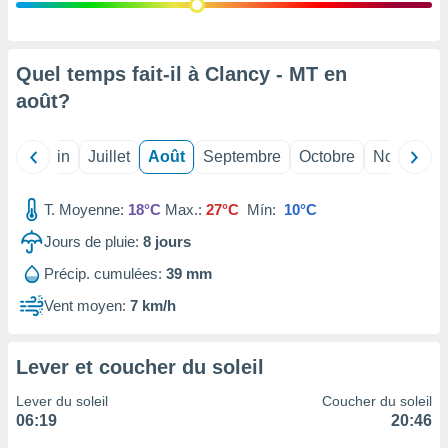
nées
lles sur
d'un
égitime,
Quel temps fait-il à Clancy - MT en
vous
août
?
vous
 Pour ce
ous
Mai
Juin
Juillet
Août
Septembre
Octobre
Novembre
etirer
ement
T. Moyenne:
18°C
Max.:
27°C
Mín:
10°C
 opposer
ement
Jours de pluie:
8
jours
nées à
Précip. cumulées:
39 mm
ment en
 sur «
Vent moyen:
7 km/h
res
» ou
e
que de
Lever et coucher du soleil
kies
ite web.
Lever du soleil
Coucher du soleil
06:19
20:46
t nos