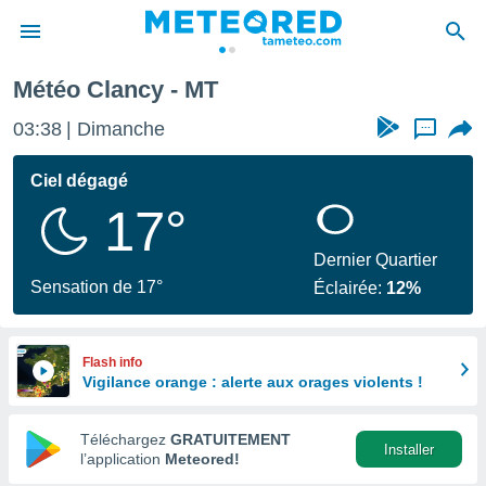
Météo Clancy - MT
e
ntialité
03:38
Dimanche
...
enu de
o.com
Ciel dégagé
o.com) a
17°
aré par
onnels
Dernier Quartier
arantir
Sensation de 17°
Éclairée:
12%
té des
ions
. Vous
accéder
Flash info
e en
Vigilance orange : alerte aux orages violents !
 les
Téléchargez
GRATUITEMENT
s :
Installer
l’application
Meteored!
r les