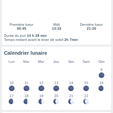
ires
ons le
ent des
es
 :
Première lueur
Midi
Dernière lueur
et/ou
05:45
13:33
21:20
 à des
Durée du jour
14 h 28 min
ions sur
Temps restant avant le lever de soleil
2h 7min
eil,
des
limitées
Calendrier lunaire
nner la
Lun
Mar
Mer
Jeu
Ven
Sam
Dim
, créer
ils pour
9
ité
lisée,
10
11
12
13
14
15
16
des
our
nner des
17
18
19
20
21
22
és
lisées,
s profils
enus