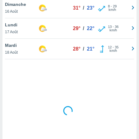
Dimanche
lisé en
8
-
29
31°
/
23°
km/h
 de
16 Août
. Vous
rouver
Lundi
13
-
36
29°
/
22°
km/h
17 Août
ations
re
Mardi
que de
12
-
35
28°
/
21°
km/h
kies
18 Août
r votre
ement à
ment en
sur le
res des
kies
le au
page de
te web.
MENT,
 les