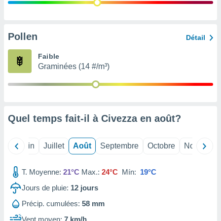
nées
lles sur
d'un
égitime,
Pollen
Détail
vous
vous
Faible
 Pour ce
Graminées (14 #/m³)
ous
etirer
ement
 opposer
Quel temps fait-il à Civezza en
août
?
ement
nées à
ment en
Mai
Juin
Juillet
Août
Septembre
Octobre
Novembre
 sur «
res
» ou
e
T. Moyenne:
21°C
Max.:
24°C
Mín:
19°C
que de
kies
Jours de pluie:
12
jours
ite web.
Précip. cumulées:
58 mm
t nos
Vent moyen:
7 km/h