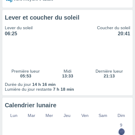
ires
ons le
ent des
Lever et coucher du soleil
es
 :
Lever du soleil
Coucher du soleil
et/ou
06:25
20:41
 à des
ions sur
eil,
des
limitées
Première lueur
Midi
Dernière lueur
nner la
05:53
13:33
21:13
, créer
ils pour
Durée du jour
14 h 16 min
ité
Lumière du jour restante
7 h 18 min
lisée,
des
Calendrier lunaire
our
nner des
Lun
Mar
Mer
Jeu
Ven
Sam
Dim
és
lisées,
9
s profils
enus