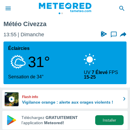
Météo Civezza
e
ntialité
13:55
Dimanche
...
enu de
o.com
Éclaircies
o.com) a
31°
aré par
onnels
UV
7 Élevé
FPS
arantir
Sensation de 34°
15-25
té des
ions
. Vous
accéder
Flash info
e en
Vigilance orange : alerte aux orages violents !
 les
Téléchargez
GRATUITEMENT
s :
Installer
l’application
Meteored!
r les