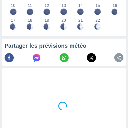
lisés,
10
11
12
13
14
15
16
des
our
17
18
19
20
21
22
nner des
s
lisés,
la
ance des
Partager les prévisions météo
s,
la
ance des
s,
dre les
par le
ques ou
inaisons
ées
nt de
tes
,
er et
r les