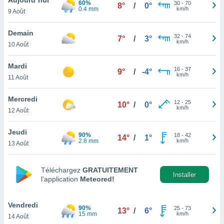
60%
n «
30
-
70
8°
/
0°
0.4 mm
km/h
9 Août
 et
r »,
cédez au
Demain
32
-
74
7°
/
3°
 et vous
km/h
10 Août
z
ation de
Mardi
16
-
37
9°
/
-4°
km/h
11 Août
qu'ils
 nous ou
aires,
Mercredi
12
-
25
10°
/
0°
km/h
12 Août
nt de
t
Jeudi
90%
18
-
42
er le
14°
/
1°
2.8 mm
km/h
13 Août
ement
te, ainsi
Téléchargez
GRATUITEMENT
per un
Installer
l’application
Meteored!
écifique
us
de la
Vendredi
90%
25
-
73
13°
/
6°
 et du
15 mm
km/h
14 Août