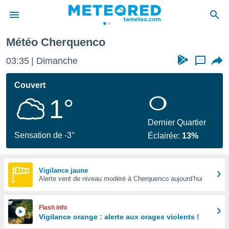
Météo Cherquenco
e
ntialité
03:36
Dimanche
...
enu de
o.com
Couvert
o.com) a
1°
aré par
onnels
Dernier Quartier
arantir
Sensation de -3°
Éclairée:
13%
té des
ions
. Vous
accéder
Vigilance jaune
e en
Alerte vent de niveau modéré à Cherquenco aujourd’hui
 les
s :
Flash info
Vigilance orange : alerte aux orages violents !
r les