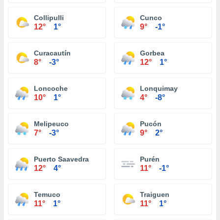
Collipulli
Cunco
12°
1°
9°
-1°
Curacautín
Gorbea
8°
-3°
12°
1°
Loncoche
Lonquimay
10°
1°
4°
-8°
Melipeuco
Pucón
7°
-3°
9°
2°
Puerto Saavedra
Purén
12°
4°
11°
-1°
Temuco
Traiguen
11°
1°
11°
1°