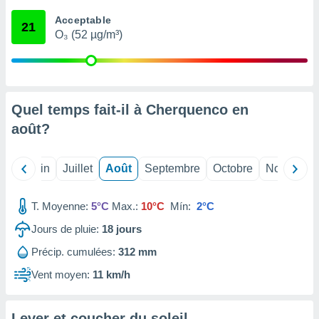
nées
Acceptable
lles sur
21
O₃ (52 µg/m³)
d'un
égitime,
vous
vous
 Pour ce
ous
Quel temps fait-il à Cherquenco en
etirer
août
?
ement
 opposer
Mai
Juin
Juillet
Août
Septembre
Octobre
Novembre
ement
nées à
ment en
T. Moyenne:
5°C
Max.:
10°C
Mín:
2°C
 sur «
res
» ou
Jours de pluie:
18
jours
e
Précip. cumulées:
312 mm
que de
kies
Vent moyen:
11 km/h
ite web.
t nos
Lever et coucher du soleil