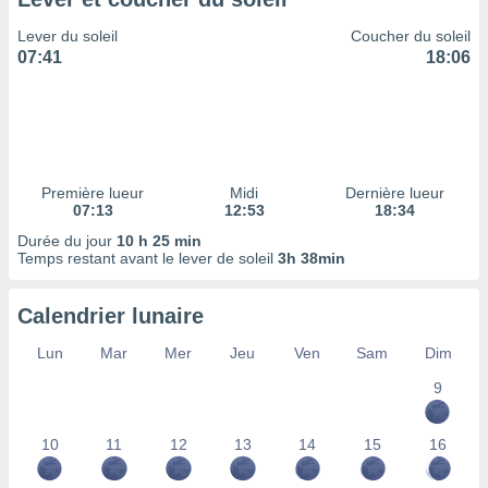
ires
ons le
Lever du soleil
Coucher du soleil
ent des
07:41
18:06
es
 :
et/ou
 à des
ions sur
eil,
Première lueur
Midi
Dernière lueur
des
07:13
12:53
18:34
limitées
Durée du jour
10 h 25 min
Temps restant avant le lever de soleil
3h 38min
nner la
, créer
ils pour
Calendrier lunaire
ité
lisée,
Lun
Mar
Mer
Jeu
Ven
Sam
Dim
des
our
9
nner des
és
10
11
12
13
14
15
16
lisées,
s profils
enus