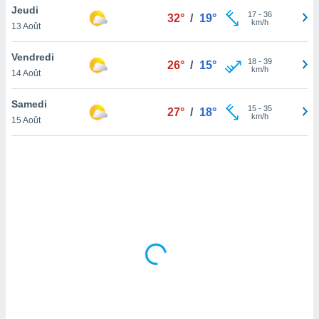
Jeudi
lisé en
17
-
36
32°
/
19°
km/h
 de
13 Août
. Vous
rouver
Vendredi
18
-
39
26°
/
15°
km/h
14 Août
ations
re
Samedi
que de
15
-
35
27°
/
18°
km/h
kies
15 Août
r votre
ement à
ment en
sur le
res des
kies
le au
page de
te web.
MENT,
 les