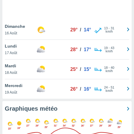
logies
e
s
Dimanche
tez pas
13
-
31
29°
/
14°
km/h
ation de
16 Août
, vous
z à
Lundi
19
-
43
28°
/
17°
à notre
km/h
17 Août
.com.
Mardi
 cas,
18
-
40
25°
/
15°
km/h
us
18 Août
ns que
s
Mercredi
24
-
51
26°
/
16°
km/h
19 Août
ires
urer la
on sur le
Graphiques météo
 seront
, et que
ies ne
27°
29°
31°
34°
32°
26°
27°
29°
28°
25°
25°
24°
as
23°