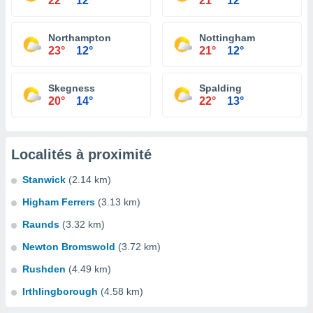
22°
12°
21°
12°
Northampton
Nottingham
23°
12°
21°
12°
Skegness
Spalding
20°
14°
22°
13°
Localités à proximité
Stanwick
(2.14 km)
Higham Ferrers
(3.13 km)
Raunds
(3.32 km)
Newton Bromswold
(3.72 km)
Rushden
(4.49 km)
Irthlingborough
(4.58 km)