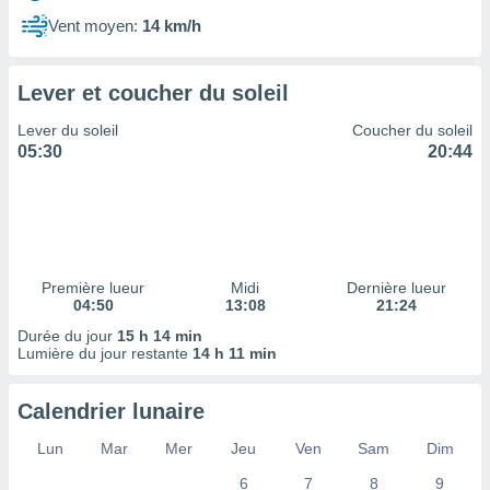
ires
ons le
Vent moyen:
14 km/h
ent des
es
 :
Lever et coucher du soleil
et/ou
Lever du soleil
Coucher du soleil
 à des
05:30
20:44
ions sur
eil,
des
limitées
nner la
, créer
Première lueur
Midi
Dernière lueur
ils pour
04:50
13:08
21:24
ité
Durée du jour
15 h 14 min
lisée,
Lumière du jour restante
14 h 11 min
des
our
nner des
Calendrier lunaire
és
lisées,
Lun
Mar
Mer
Jeu
Ven
Sam
Dim
s profils
6
7
8
9
enus