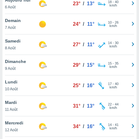
n «
18
-
40
23°
/
13°
km/h
6 Août
 et
r »,
cédez au
Demain
10
-
26
24°
/
11°
 et vous
km/h
7 Août
z
ation de
Samedi
14
-
30
27°
/
11°
km/h
8 Août
qu'ils
 nous ou
aires,
Dimanche
15
-
35
29°
/
15°
km/h
9 Août
nt de
t
Lundi
17
-
40
er le
25°
/
16°
km/h
10 Août
ement
te, ainsi
Mardi
22
-
44
31°
/
13°
km/h
per un
11 Août
écifique
us
Mercredi
14
-
41
de la
34°
/
16°
km/h
12 Août
 et du