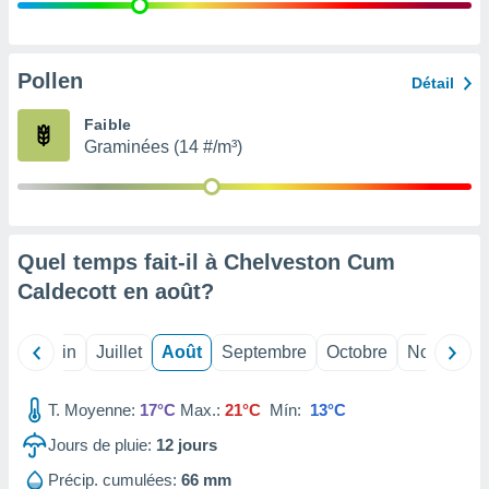
nées
lles sur
d'un
égitime,
Pollen
Détail
vous
vous
Faible
 Pour ce
Graminées (14 #/m³)
ous
etirer
ement
 opposer
Quel temps fait-il à Chelveston Cum
ement
nées à
Caldecott en
août
?
ment en
 sur «
res
» ou
Mai
Juin
Juillet
Août
Septembre
Octobre
Novembre
e
que de
kies
T. Moyenne:
17°C
Max.:
21°C
Mín:
13°C
ite web.
Jours de pluie:
12
jours
t nos
Précip. cumulées:
66 mm