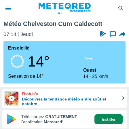
ldecott
Météo Chelveston Cum Caldecott
e
ntialité
07:14
Jeudi
...
enu de
o.com
Ensoleillé
o.com) a
14°
aré par
onnels
Ouest
arantir
Sensation de 14°
14
25 km/h
té des
ions
. Vous
Flash info
accéder
Découvrez la tendance météo entre août et
e en
octobre
 les
Téléchargez
GRATUITEMENT
s :
Installer
l’application
Meteored!
r les