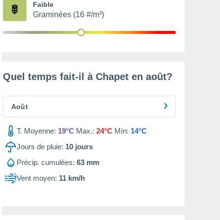
Faible
Graminées (16 #/m³)
Quel temps fait-il à Chapet en
août
?
Août
T. Moyenne:
19°C
Max.:
24°C
Mín:
14°C
Jours de pluie:
10
jours
Précip. cumulées:
63 mm
Vent moyen:
11 km/h