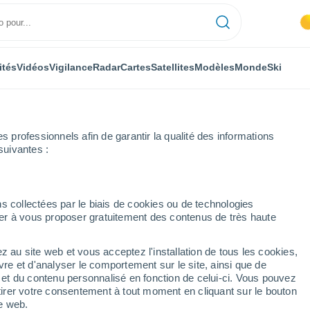
ités
Vidéos
Vigilance
Radar
Cartes
Satellites
Modèles
Monde
Ski
professionnels afin de garantir la qualité des informations
suivantes :
s collectées par le biais de cookies ou de technologies
nuer à vous proposer gratuitement des contenus de très haute
z au site web et vous acceptez l'installation de tous les cookies,
...
vre et d'analyser le comportement sur le site, ainsi que de
é et du contenu personnalisé en fonction de celui-ci. Vous pouvez
Heure par heure
tirer votre consentement à tout moment en cliquant sur le bouton
Ciel dégagé dans les prochaines
te web.
heures