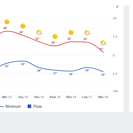
10
38°
36°
7.5
32°
32°
32°
30°
27°
5
22°
21°
18°
18°
17°
2.5
16°
16°
mm
Mer
12
Jeu
13
Ven
14
Sam
15
Dim
16
Lun
17
Mar
18
Minimum
Pluie