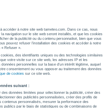
t
/h
ez à accéder à notre site web tameteo.com. Dans ce cas, nous
 navigation sur le site web seront installés, et que les cookies
ficher de la publicité ou du contenu personnalisé, bien que vous
ous pouvez refuser l'installation des cookies et accéder à notre
n « Refuser ».
 cookies, des identifiants uniques ou des technologies similaires
que votre visite sur ce site web, les adresses IP et les
des températures
Radar de pluie
Satellites
Modèles
s données personnelles sur la base d'un intérêt légitime, auquel
 votre consentement ou vous opposer au traitement des données
tique de cookies
sur ce site web.
imanche
Lundi
Mardi
Mercredi
onnées suivant :
9 Août
10 Août
11 Août
12 Août
r des données limitées pour sélectionner la publicité, créer des
sélectionner des publicités personnalisées, créer des profils de
 des contenus personnalisés, mesurer la performance des
s publics par le biais de statistiques ou de combinaisons de
30%