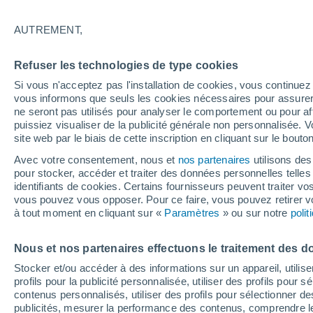
22°
AUTREMENT,
Nord-oues
Refuser les technologies de type cookies
Sensation de 25°
15
-
32 km
Si vous n'acceptez pas l'installation de cookies, vous continu
vous informons que seuls les cookies nécessaires pour assurer la
ne seront pas utilisés pour analyser le comportement ou pour af
puissiez visualiser de la publicité générale non personnalisée. V
Flash info
site web par le biais de cette inscription en cliquant sur le bouto
Une nouvelle canicule attendue la semaine
prochaine en France !
Avec votre consentement, nous et
nos partenaires
utilisons des
pour stocker, accéder et traiter des données personnelles telles 
Météo 1 - 7 jours
Heure par heure
Actualité
Carte 
identifiants de cookies. Certains fournisseurs peuvent traiter vo
vous pouvez vous opposer. Pour ce faire, vous pouvez retirer
à tout moment en cliquant sur «
Paramètres
» ou sur notre
poli
Demain
Samedi
D
Aujourd´hui
Nous et nos partenaires effectuons le traitement des d
7 Août
8 Août
6 Août
Stocker et/ou accéder à des informations sur un appareil, utilise
profils pour la publicité personnalisée, utiliser des profils pour 
contenus personnalisés, utiliser des profils pour sélectionner
publicités, mesurer la performance des contenus, comprendre le