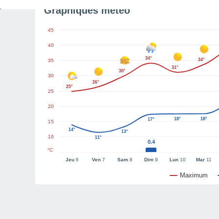
Graphiques météo
45
40
34°
34°
35
31°
30°
30
26°
25°
25
20
18°
18°
17°
15
14°
13°
10
11°
0.4
°C
Jeu
6
Ven
7
Sam
8
Dim
9
Lun
10
Mar
11
Maximum