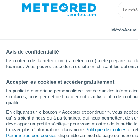
Météo
Actual
Avis de confidentialité
Le contenu de Tameteo.com (tameteo.com) a été préparé par des 
fournies. Vous pouvez accéder à ce site en utilisant les options 
Accepter les cookies et accéder gratuitement
Accueil
Île-de-France
Yvelines
Chapet
La publicité numérique personnalisée, basée sur des information
similaires, nous permet de financer notre activité afin de conti
Météo Chapet
qualité.
En cliquant sur le bouton « Accepter et continuer », vous accéde
20:21
Jeudi
qu'ils soient à nous ou à partenaires, qui nous permettent de sui
développer un profil spécifique pour vous montrer de la publicit
trouver plus d'informations dans notre
Politique de cookies
et re
Ensoleillé
Paramètres des cookies
disponible au pied de page de notre si