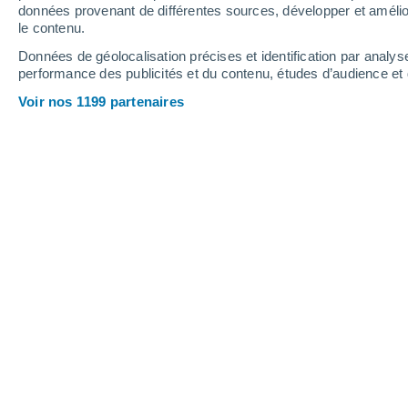
données provenant de différentes sources, développer et amélior
le contenu.
26°
/
11°
30°
/
13°
25°
/
14°
Données de géolocalisation précises et identification par analys
performance des publicités et du contenu, études d’audience e
10
-
22
km/h
8
-
24
km/h
10
15
-
32
km/h
Voir nos 1199 partenaires
Météo Chapet aujourd´hui
, 6 août
Éclaircies
24°
17:00
T. ressentie
25°
Ensoleillé
24°
18:00
T. ressentie
25°
Ensoleillé
23°
19:00
T. ressentie
25°
Ensoleillé
22°
20:00
T. ressentie
25°