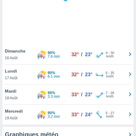
logies
e
s
tez pas
ation de
, vous
z à
à notre
Dimanche
90%
4
-
30
32°
/
23°
7.6 mm
km/h
16 Août
.com.
 cas,
Lundi
90%
5
-
25
us
32°
/
23°
6.1 mm
km/h
17 Août
ns que
s
Mardi
90%
7
-
26
33°
/
23°
ires
3.3 mm
km/h
18 Août
urer la
on sur le
Mercredi
90%
5
-
27
 seront
33°
/
24°
3.2 mm
km/h
19 Août
, et que
ies ne
as
Graphiques météo