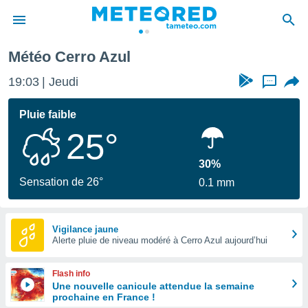
Météo Cerro Azul
e
ntialité
19:03
Jeudi
...
enu de
o.com
Pluie faible
o.com) a
25°
aré par
onnels
30%
arantir
Sensation de 26°
0.1 mm
té des
ions
. Vous
accéder
Vigilance jaune
e en
Alerte pluie de niveau modéré à Cerro Azul aujourd’hui
 les
Flash info
s :
Une nouvelle canicule attendue la semaine
prochaine en France !
r les