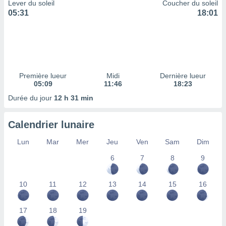
ires
Lever du soleil
Coucher du soleil
ons le
05:31
18:01
ent des
es
 :
et/ou
 à des
ions sur
Première lueur
Midi
Dernière lueur
eil,
05:09
11:46
18:23
des
Durée du jour
12 h 31 min
limitées
nner la
Calendrier lunaire
, créer
ils pour
Lun
Mar
Mer
Jeu
Ven
Sam
Dim
ité
6
7
8
9
lisée,
des
our
10
11
12
13
14
15
16
nner des
és
lisées,
17
18
19
s profils
enus