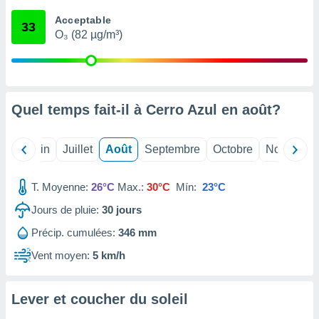
nées
Acceptable
lles sur
33
O₃ (82 µg/m³)
d'un
égitime,
vous
vous
 Pour ce
ous
Quel temps fait-il à Cerro Azul en
août
?
etirer
ement
Mai
Juin
Juillet
Août
Septembre
Octobre
Novembre
 opposer
ement
nées à
T. Moyenne:
26°C
Max.:
30°C
Mín:
23°C
ment en
Jours de pluie:
30
jours
 sur «
res
» ou
Précip. cumulées:
346 mm
e
que de
Vent moyen:
5 km/h
kies
ite web.
Lever et coucher du soleil
t nos