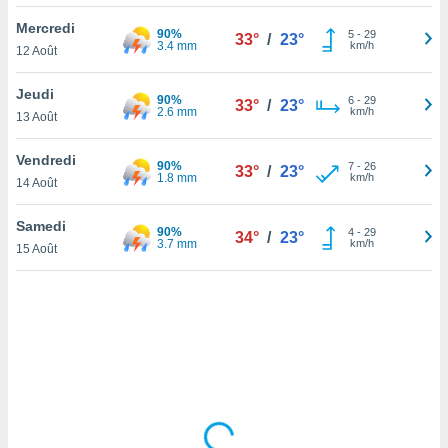
lisé en
Mercredi
 de
90%
5
-
29
33°
/
23°
3.4 mm
km/h
12 Août
. Vous
rouver
Jeudi
90%
6
-
29
33°
/
23°
ations
2.6 mm
km/h
13 Août
re
que de
Vendredi
90%
kies
7
-
26
33°
/
23°
1.8 mm
km/h
14 Août
r votre
ement à
ment en
Samedi
90%
4
-
29
34°
/
23°
sur le
3.7 mm
km/h
15 Août
res des
kies
le au
page de
te web.
MENT,
 les