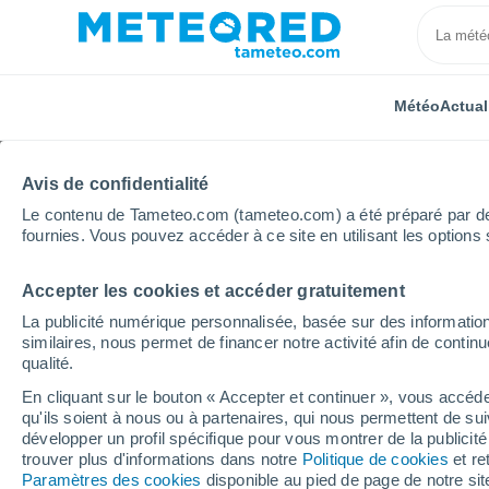
Météo
Actual
Avis de confidentialité
Le contenu de Tameteo.com (tameteo.com) a été préparé par des 
fournies. Vous pouvez accéder à ce site en utilisant les options 
Accepter les cookies et accéder gratuitement
Accueil
Italie
Ville métropolitaine de Palerme
Ce
La publicité numérique personnalisée, basée sur des information
similaires, nous permet de financer notre activité afin de conti
Météo Cefalà Diana
qualité.
En cliquant sur le bouton « Accepter et continuer », vous accéde
20:55
Samedi
qu'ils soient à nous ou à partenaires, qui nous permettent de sui
développer un profil spécifique pour vous montrer de la publicit
trouver plus d'informations dans notre
Politique de cookies
et re
Éclaircies
Paramètres des cookies
disponible au pied de page de notre si