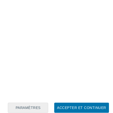
Calendrier lunaire
Lun
Mar
Mer
Jeu
Ven
Sam
Dim
8
9
10
11
12
13
14
15
16
17
18
19
20
21
PARAMÈTRES
ACCEPTER ET CONTINUER