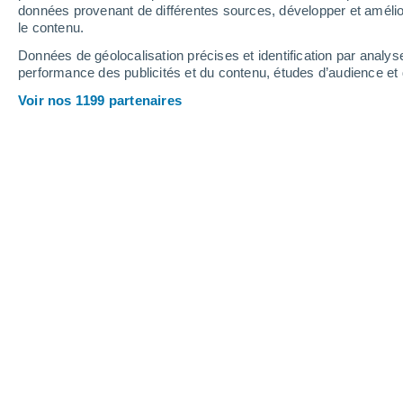
0.7 mm
données provenant de différentes sources, développer et amélior
le contenu.
31°
/
19°
32°
/
21°
32°
/
20°
Données de géolocalisation précises et identification par analys
performance des publicités et du contenu, études d’audience e
11
-
33
km/h
15
-
37
km/h
13
17
-
41
km/h
Voir nos 1199 partenaires
Météo Cefalà Diana aujourd´hui
, 8 ao
Ensoleillé
28°
17:00
T. ressentie
30°
Ensoleillé
27°
18:00
T. ressentie
29°
Éclaircies
26°
19:00
T. ressentie
27°
Éclaircies
25°
20:00
T. ressentie
26°