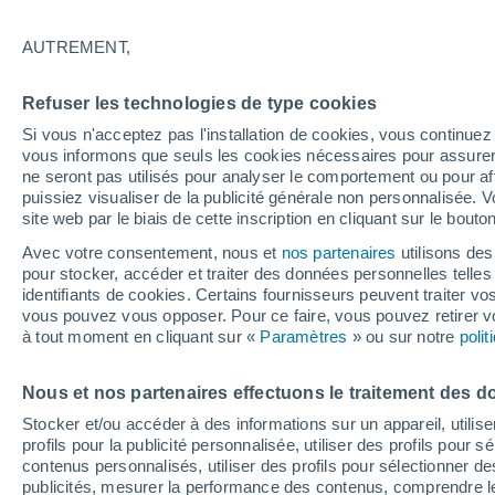
24°
AUTREMENT,
Dernier Qu
Refuser les technologies de type cookies
Éclairée:
2
Sensation de 25°
Si vous n'acceptez pas l'installation de cookies, vous continu
vous informons que seuls les cookies nécessaires pour assurer la
ne seront pas utilisés pour analyser le comportement ou pour af
puissiez visualiser de la publicité générale non personnalisée. V
Flash info
site web par le biais de cette inscription en cliquant sur le bouto
Encore de la chaleur !
Avec votre consentement, nous et
nos partenaires
utilisons des
pour stocker, accéder et traiter des données personnelles telles 
Météo 1 - 7 jours
Heure par heure
Actualité
Carte
identifiants de cookies. Certains fournisseurs peuvent traiter vo
vous pouvez vous opposer. Pour ce faire, vous pouvez retirer
à tout moment en cliquant sur «
Paramètres
» ou sur notre
poli
Demain
Lundi
Aujourd´hui
Nous et nos partenaires effectuons le traitement des d
9 Août
10 Août
8 Août
Stocker et/ou accéder à des informations sur un appareil, utilise
profils pour la publicité personnalisée, utiliser des profils pour 
contenus personnalisés, utiliser des profils pour sélectionner
publicités, mesurer la performance des contenus, comprendre le
60%