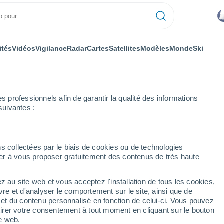
ités
Vidéos
Vigilance
Radar
Cartes
Satellites
Modèles
Monde
Ski
professionnels afin de garantir la qualité des informations
suivantes :
falà Diana
s collectées par le biais de cookies ou de technologies
nuer à vous proposer gratuitement des contenus de très haute
z au site web et vous acceptez l'installation de tous les cookies,
...
vre et d'analyser le comportement sur le site, ainsi que de
é et du contenu personnalisé en fonction de celui-ci. Vous pouvez
Heure par heure
tirer votre consentement à tout moment en cliquant sur le bouton
Intervalles nuageux dans les
te web.
prochaines heures