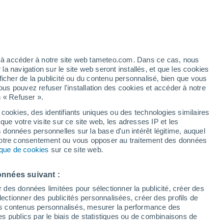
Vigilance rouge
Alerte canicule de niveau extrême à
Cefalà Diana aujourd’hui
artier
4%
ez à accéder à notre site web tameteo.com. Dans ce cas, nous
 navigation sur le site web seront installés, et que les cookies
ficher de la publicité ou du contenu personnalisé, bien que vous
ous pouvez refuser l'installation des cookies et accéder à notre
n « Refuser ».
 cookies, des identifiants uniques ou des technologies similaires
que votre visite sur ce site web, les adresses IP et les
 de couverture nuageuse
Radar de pluie
Satellites
Modèles
s données personnelles sur la base d'un intérêt légitime, auquel
 votre consentement ou vous opposer au traitement des données
tique de cookies
sur ce site web.
Mardi
Mercredi
Jeudi
Vendredi
onnées suivant :
11 Août
12 Août
13 Août
14 Août
r des données limitées pour sélectionner la publicité, créer des
sélectionner des publicités personnalisées, créer des profils de
 des contenus personnalisés, mesurer la performance des
s publics par le biais de statistiques ou de combinaisons de
50%
60%