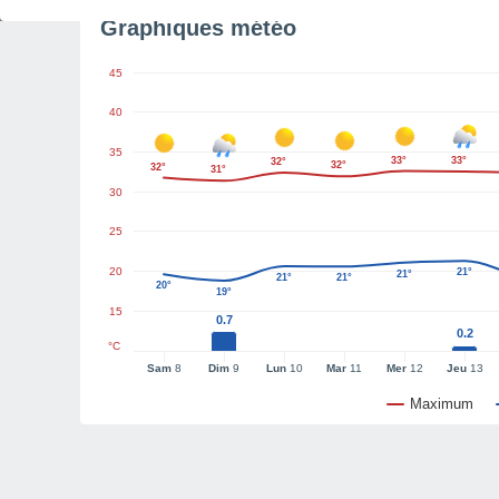
Graphiques météo
45
40
35
33°
33°
32°
32°
32°
31°
30
25
20
21°
21°
21°
21°
20°
19°
15
0.7
0.2
°C
Sam
8
Dim
9
Lun
10
Mar
11
Mer
12
Jeu
13
Maximum