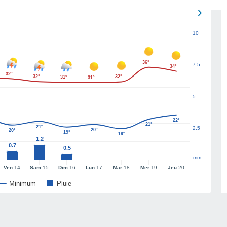
10
36°
7.5
34°
32°
32°
32°
31°
31°
5
22°
21°
21°
2.5
20°
20°
19°
19°
1.2
0.7
0.5
mm
Ven
14
Sam
15
Dim
16
Lun
17
Mar
18
Mer
19
Jeu
20
Minimum
Pluie