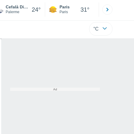
Cefalà Diana
Paris
Montpelli
24°
31°
Palerme
Paris
Hérault
°C