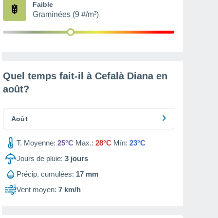
Faible
Graminées (9 #/m³)
Quel temps fait-il à Cefalà Diana en
août
?
Août
T. Moyenne:
25°C
Max.:
28°C
Mín:
23°C
Jours de pluie:
3
jours
Précip. cumulées:
17 mm
Vent moyen:
7 km/h