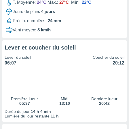
ires
T. Moyenne:
24°C
Max.:
27°C
Mín:
22°C
ons le
Jours de pluie:
4
jours
ent des
es
Précip. cumulées:
24 mm
 :
Vent moyen:
8 km/h
et/ou
 à des
ions sur
eil,
Lever et coucher du soleil
des
Lever du soleil
Coucher du soleil
limitées
06:07
20:12
nner la
, créer
ils pour
ité
lisée,
des
Première lueur
Midi
Dernière lueur
our
05:37
13:10
20:42
nner des
Durée du jour
14 h 4 min
és
Lumière du jour restante
11 h
lisées,
s profils
enus