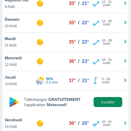
n «
12
-
31
35°
/
21°
km/h
9 Août
 et
r »,
cédez au
Demain
12
-
35
35°
/
22°
 et vous
km/h
10 Août
z
ation de
Mardi
10
-
28
35°
/
22°
km/h
11 Août
qu'ils
 nous ou
aires,
Mercredi
10
-
31
36°
/
23°
km/h
12 Août
nt de
t
Jeudi
50%
9
-
28
er le
37°
/
21°
0.4 mm
km/h
13 Août
ement
te, ainsi
Téléchargez
GRATUITEMENT
per un
Installer
l’application
Meteored!
écifique
us
de la
Vendredi
15
-
41
36°
/
20°
 et du
km/h
14 Août