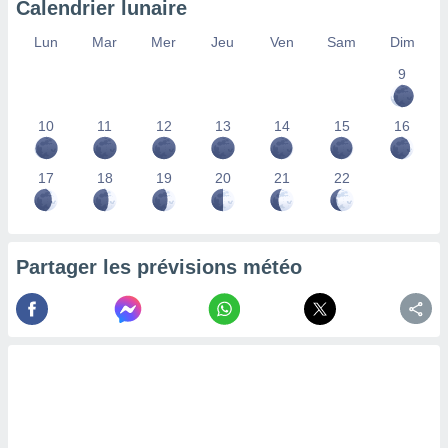
Calendrier lunaire
lisés,
des
Lun
Mar
Mer
Jeu
Ven
Sam
Dim
our
9
nner des
s
lisés,
10
11
12
13
14
15
16
la
ance des
s,
17
18
19
20
21
22
la
ance des
s,
dre les
Partager les prévisions météo
par le
ques ou
inaisons
ées
nt de
tes
,
er et
r les