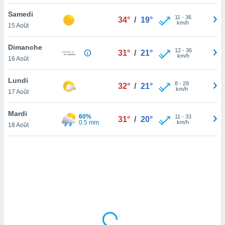
lisé en
Samedi
 de
11
-
36
34°
/
19°
km/h
15 Août
. Vous
rouver
Dimanche
12
-
36
31°
/
21°
ations
km/h
16 Août
re
que de
Lundi
kies
8
-
29
32°
/
21°
km/h
17 Août
r votre
ement à
ment en
Mardi
60%
11
-
33
31°
/
20°
sur le
0.5 mm
km/h
18 Août
res des
kies
le au
page de
te web.
MENT,
 les