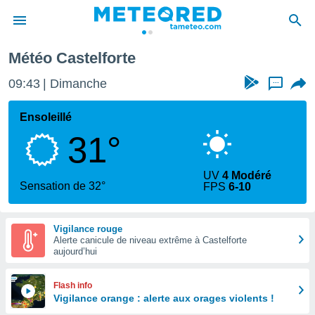
Météo Castelforte
e
ntialité
09:43
Dimanche
...
enu de
o.com
Ensoleillé
o.com) a
31°
aré par
onnels
UV
4 Modéré
arantir
Sensation de 32°
FPS
6-10
té des
ions
. Vous
Vigilance rouge
accéder
Alerte canicule de niveau extrême à Castelforte
e en
aujourd’hui
 les
s :
Flash info
Vigilance orange : alerte aux orages violents !
r les