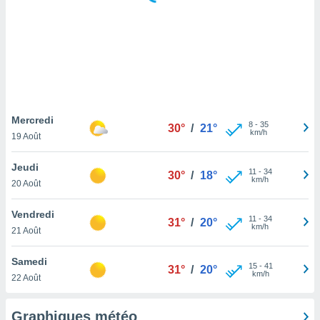
logies
e
s
tez pas
ation de
, vous
z à
à notre
Mercredi
8
-
35
30°
/
21°
km/h
19 Août
.com.
 cas,
Jeudi
11
-
34
us
30°
/
18°
km/h
20 Août
ns que
s
Vendredi
11
-
34
31°
/
20°
ires
km/h
21 Août
urer la
on sur le
Samedi
15
-
41
 seront
31°
/
20°
km/h
22 Août
, et que
ies ne
as
Graphiques météo