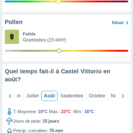
nées
lles sur
d'un
égitime,
Pollen
Détail
vous
vous
Faible
 Pour ce
Graminées (15 #/m³)
ous
etirer
ement
 opposer
Quel temps fait-il à Castel Vittorio en
ement
nées à
août
?
ment en
 sur «
res
» ou
Mai
Juin
Juillet
Août
Septembre
Octobre
Novembre
e
que de
kies
T. Moyenne:
19°C
Max.:
23°C
Mín:
16°C
ite web.
Jours de pluie:
15
jours
t nos
Précip. cumulées:
75 mm