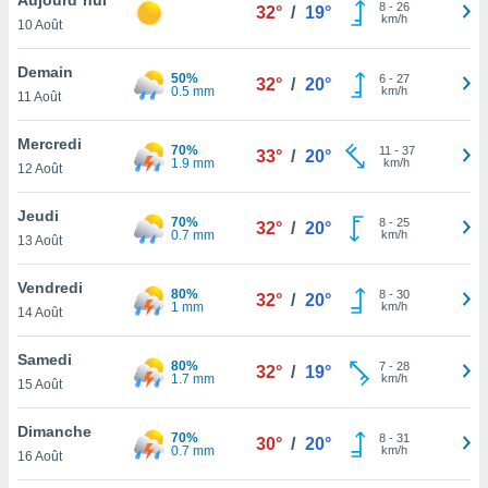
n «
8
-
26
32°
/
19°
km/h
10 Août
 et
r »,
cédez au
Demain
50%
6
-
27
32°
/
20°
 et vous
0.5 mm
km/h
11 Août
z
ation de
Mercredi
70%
11
-
37
33°
/
20°
1.9 mm
km/h
12 Août
qu'ils
 nous ou
aires,
Jeudi
70%
8
-
25
32°
/
20°
0.7 mm
km/h
13 Août
nt de
t
Vendredi
80%
8
-
30
er le
32°
/
20°
1 mm
km/h
14 Août
ement
te, ainsi
Samedi
80%
7
-
28
32°
/
19°
1.7 mm
km/h
per un
15 Août
écifique
us
Dimanche
70%
8
-
31
de la
30°
/
20°
0.7 mm
km/h
16 Août
 et du