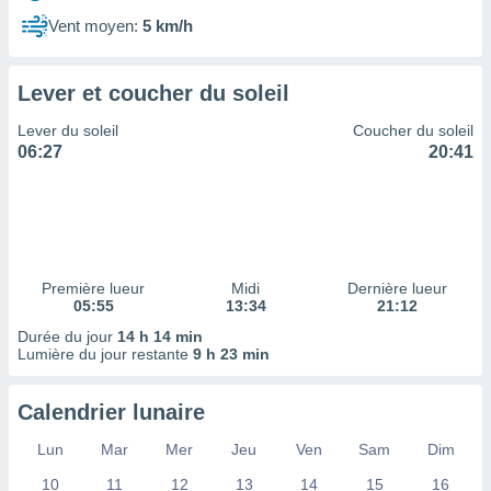
ires
ons le
Vent moyen:
5 km/h
ent des
es
 :
Lever et coucher du soleil
et/ou
Lever du soleil
Coucher du soleil
 à des
06:27
20:41
ions sur
eil,
des
limitées
nner la
, créer
Première lueur
Midi
Dernière lueur
ils pour
05:55
13:34
21:12
ité
Durée du jour
14 h 14 min
lisée,
Lumière du jour restante
9 h 23 min
des
our
nner des
Calendrier lunaire
és
lisées,
Lun
Mar
Mer
Jeu
Ven
Sam
Dim
s profils
10
11
12
13
14
15
16
enus