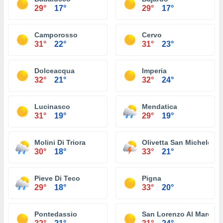
29°
17°
29°
17°
Camporosso
Cervo
31°
22°
31°
23°
Dolceacqua
Imperia
32°
21°
32°
24°
Lucinasco
Mendatica
31°
19°
29°
19°
Molini Di Triora
Olivetta San Michele
30°
18°
33°
21°
Pieve Di Teco
Pigna
29°
18°
33°
20°
Pontedassio
San Lorenzo Al Mare