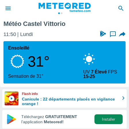
Météo Castel Vittorio
e
ntialité
11:50
Lundi
...
enu de
o.com
Ensoleillé
o.com) a
31°
aré par
onnels
UV
7 Élevé
FPS
arantir
Sensation de 31°
15-25
té des
ions
. Vous
Flash info
accéder
Canicule : 22 départements placés en vigilance
e en
orange !
 les
Téléchargez
GRATUITEMENT
s :
Installer
l’application
Meteored!
r les