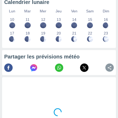
Calendrier lunaire
lisés,
des
Lun
Mar
Mer
Jeu
Ven
Sam
Dim
our
10
11
12
13
14
15
16
nner des
s
lisés,
17
18
19
20
21
22
23
la
ance des
s,
la
ance des
Partager les prévisions météo
s,
dre les
par le
ques ou
inaisons
ées
nt de
tes
,
er et
r les