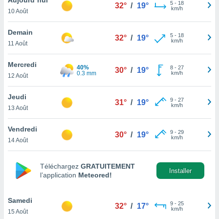
n «
5
-
18
32°
/
19°
km/h
10 Août
 et
r »,
cédez au
Demain
5
-
18
32°
/
19°
 et vous
km/h
11 Août
z
ation de
Mercredi
40%
8
-
27
30°
/
19°
0.3 mm
km/h
12 Août
qu'ils
 nous ou
aires,
Jeudi
9
-
27
31°
/
19°
km/h
13 Août
nt de
t
Vendredi
9
-
29
er le
30°
/
19°
km/h
14 Août
ement
te, ainsi
Téléchargez
GRATUITEMENT
per un
Installer
l’application
Meteored!
écifique
us
de la
Samedi
9
-
25
32°
/
17°
 et du
km/h
15 Août