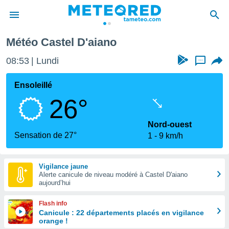
o
Météo Castel D'aiano
e
ntialité
08:53
Lundi
...
enu de
o.com
Ensoleillé
o.com) a
26°
aré par
onnels
Nord-ouest
arantir
Sensation de 27°
1
9 km/h
té des
ions
. Vous
Vigilance jaune
accéder
Alerte canicule de niveau modéré à Castel D'aiano
e en
aujourd’hui
 les
Flash info
s :
Canicule : 22 départements placés en vigilance
orange !
r les