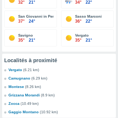
32°
21°
34°
22°
San Giovanni in Persiceto
Sasso Marconi
37°
24°
36°
22°
Savigno
Vergato
35°
21°
35°
21°
Localités à proximité
Vergato
(6.21 km)
Camugnano
(6.29 km)
Montese
(8.26 km)
Grizzana Morandi
(8.9 km)
Zocca
(10.49 km)
Gaggio Montano
(10.92 km)