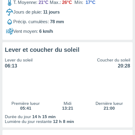
ires
T. Moyenne:
21°C
Max.:
26°C
Mín:
17°C
ons le
Jours de pluie:
11
jours
ent des
es
Précip. cumulées:
78 mm
 :
Vent moyen:
6 km/h
et/ou
 à des
ions sur
eil,
Lever et coucher du soleil
des
Lever du soleil
Coucher du soleil
limitées
06:13
20:28
nner la
, créer
ils pour
ité
lisée,
des
Première lueur
Midi
Dernière lueur
our
05:41
13:21
21:00
nner des
Durée du jour
14 h 15 min
és
Lumière du jour restante
12 h 8 min
lisées,
s profils
enus