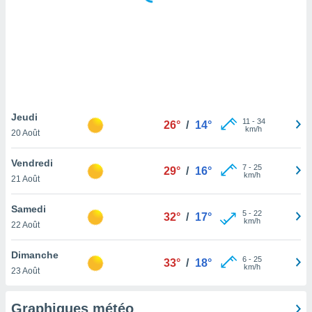
logies
e
s
tez pas
ation de
, vous
z à
à notre
Jeudi
11
-
34
26°
/
14°
km/h
20 Août
.com.
 cas,
Vendredi
7
-
25
us
29°
/
16°
km/h
21 Août
ns que
s
Samedi
5
-
22
32°
/
17°
ires
km/h
22 Août
urer la
on sur le
Dimanche
6
-
25
 seront
33°
/
18°
km/h
23 Août
, et que
ies ne
as
Graphiques météo