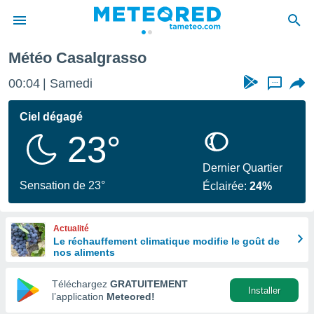
Météo Casalgrasso
e
ntialité
00:04
Samedi
...
enu de
o.com
Ciel dégagé
o.com) a
23°
aré par
onnels
Dernier Quartier
arantir
Sensation de 23°
Éclairée:
24%
té des
ions
. Vous
Actualité
accéder
Le réchauffement climatique modifie le goût de
e en
nos aliments
 les
Téléchargez
GRATUITEMENT
s :
Installer
l’application
Meteored!
r les