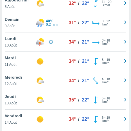
n «
11
-
20
32°
/
22°
km/h
8 Août
 et
r »,
cédez au
Demain
40%
9
-
22
31°
/
22°
 et vous
0.2 mm
km/h
9 Août
z
ation de
Lundi
8
-
18
34°
/
21°
km/h
10 Août
qu'ils
 nous ou
aires,
Mardi
8
-
19
34°
/
21°
km/h
11 Août
nt de
t
Mercredi
4
-
18
er le
34°
/
21°
km/h
12 Août
ement
te, ainsi
Jeudi
5
-
16
35°
/
22°
km/h
per un
13 Août
écifique
us
Vendredi
8
-
19
de la
34°
/
22°
km/h
14 Août
 et du