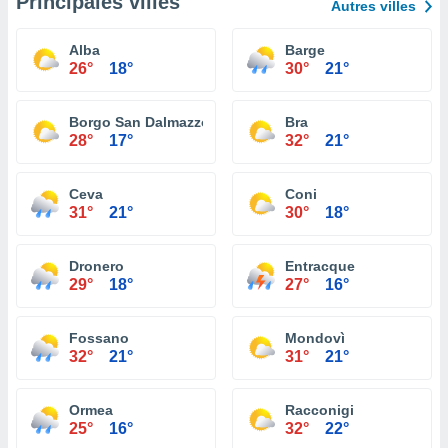
Principales villes
Autres villes
Alba
Barge
26°
18°
30°
21°
Borgo San Dalmazzo
Bra
28°
17°
32°
21°
Ceva
Coni
31°
21°
30°
18°
Dronero
Entracque
29°
18°
27°
16°
Fossano
Mondovì
32°
21°
31°
21°
Ormea
Racconigi
25°
16°
32°
22°