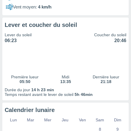
ires
ons le
Vent moyen:
4 km/h
ent des
es
 :
Lever et coucher du soleil
et/ou
Lever du soleil
Coucher du soleil
 à des
06:23
20:46
ions sur
eil,
des
limitées
nner la
, créer
Première lueur
Midi
Dernière lueur
ils pour
05:50
13:35
21:18
ité
Durée du jour
14 h 23 min
lisée,
Temps restant avant le lever de soleil
5h 46min
des
our
nner des
Calendrier lunaire
és
lisées,
Lun
Mar
Mer
Jeu
Ven
Sam
Dim
s profils
8
9
enus