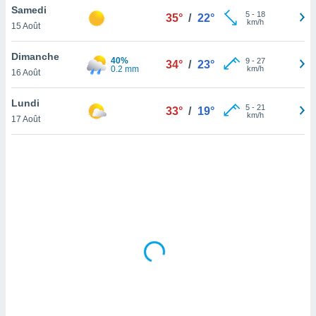
Samedi
lisé en
5
-
18
35°
/
22°
km/h
 de
15 Août
. Vous
rouver
Dimanche
40%
9
-
27
34°
/
23°
0.2 mm
km/h
16 Août
ations
re
Lundi
que de
5
-
21
33°
/
19°
km/h
kies
17 Août
r votre
ement à
ment en
sur le
res des
kies
le au
page de
te web.
MENT,
 les