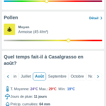
nées
lles sur
d'un
égitime,
Pollen
Détail
vous
vous
Moyen
 Pour ce
Armoise (45 #/m³)
ous
etirer
ement
 opposer
Quel temps fait-il à Casalgrasso en
ement
nées à
août
?
ment en
 sur «
res
» ou
Mai
Juin
Juillet
Août
Septembre
Octobre
Novembre
e
que de
kies
T. Moyenne:
24°C
Max.:
29°C
Mín:
19°C
ite web.
Jours de pluie:
11
jours
t nos
Précip. cumulées:
64 mm