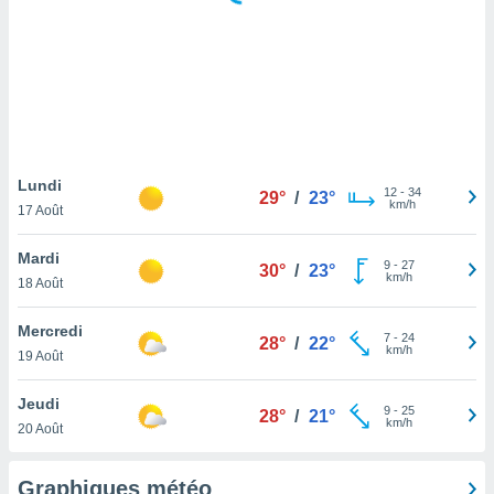
logies
e
s
tez pas
ation de
, vous
z à
à notre
Lundi
12
-
34
29°
/
23°
km/h
17 Août
.com.
 cas,
Mardi
9
-
27
us
30°
/
23°
km/h
18 Août
ns que
s
Mercredi
7
-
24
28°
/
22°
ires
km/h
19 Août
urer la
on sur le
Jeudi
9
-
25
 seront
28°
/
21°
km/h
20 Août
, et que
ies ne
as
Graphiques météo