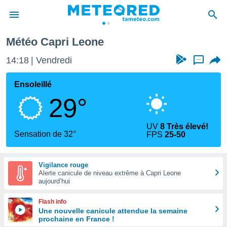
Météo Capri Leone
e
ntialité
14:18
Vendredi
...
enu de
o.com
Ensoleillé
o.com) a
29°
aré par
onnels
UV
8 Très élevé!
arantir
Sensation de 32°
FPS
25-50
té des
ions
. Vous
Vigilance rouge
accéder
Alerte canicule de niveau extrême à Capri Leone
e en
aujourd’hui
 les
Flash info
s :
Une nouvelle canicule attendue la semaine
prochaine en France !
r les