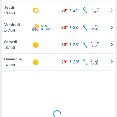
lisé en
Jeudi
 de
11
-
29
30°
/
24°
km/h
13 Août
. Vous
rouver
Vendredi
50%
9
-
27
30°
/
23°
ations
0.3 mm
km/h
14 Août
re
que de
Samedi
kies
11
-
31
30°
/
23°
km/h
15 Août
r votre
ement à
ment en
Dimanche
9
-
28
29°
/
23°
sur le
km/h
16 Août
res des
kies
le au
page de
te web.
MENT,
 les