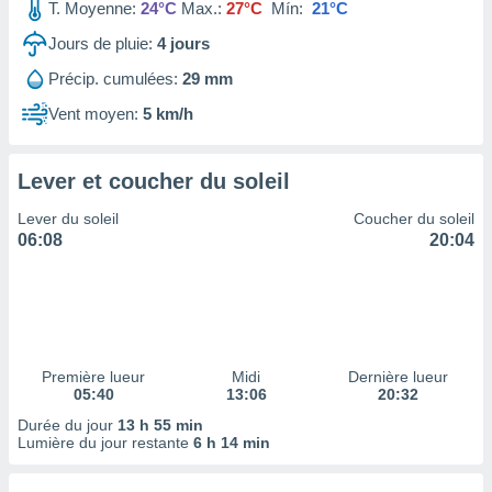
ires
T. Moyenne:
24°C
Max.:
27°C
Mín:
21°C
ons le
Jours de pluie:
4
jours
ent des
es
Précip. cumulées:
29 mm
 :
Vent moyen:
5 km/h
et/ou
 à des
ions sur
eil,
Lever et coucher du soleil
des
Lever du soleil
Coucher du soleil
limitées
06:08
20:04
nner la
, créer
ils pour
ité
lisée,
des
Première lueur
Midi
Dernière lueur
our
05:40
13:06
20:32
nner des
Durée du jour
13 h 55 min
és
Lumière du jour restante
6 h 14 min
lisées,
s profils
enus