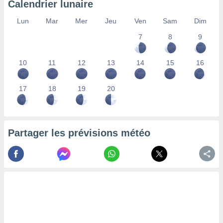
Calendrier lunaire
lisés,
des
Lun
Mar
Mer
Jeu
Ven
Sam
Dim
our
7
8
9
nner des
s
lisés,
10
11
12
13
14
15
16
la
ance des
s,
17
18
19
20
la
ance des
s,
dre les
Partager les prévisions météo
par le
ques ou
inaisons
ées
nt de
tes
,
er et
r les