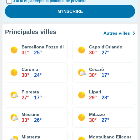
J'ai lu et j'accepte la politique de privacité
Principales villes
Autres villes
Barcellona Pozzo di Gotto
Capo d'Orlando
31°
25°
30°
27°
Caronia
Cesarò
30°
24°
30°
17°
Floresta
Lipari
27°
17°
29°
28°
Messine
Milazzo
33°
26°
30°
27°
Mistretta
Montalbano Elicona