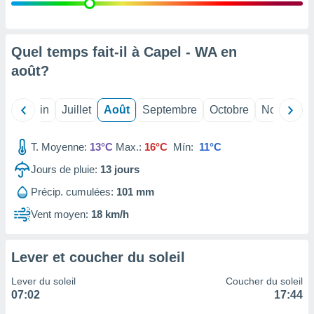
nées
lles sur
d'un
égitime,
Quel temps fait-il à Capel - WA en
vous
août
?
vous
 Pour ce
ous
Mai
Juin
Juillet
Août
Septembre
Octobre
Novembre
etirer
ement
T. Moyenne:
13°C
Max.:
16°C
Mín:
11°C
 opposer
ement
Jours de pluie:
13
jours
nées à
Précip. cumulées:
101 mm
ment en
 sur «
Vent moyen:
18 km/h
res
» ou
e
que de
Lever et coucher du soleil
kies
ite web.
Lever du soleil
Coucher du soleil
07:02
17:44
t nos