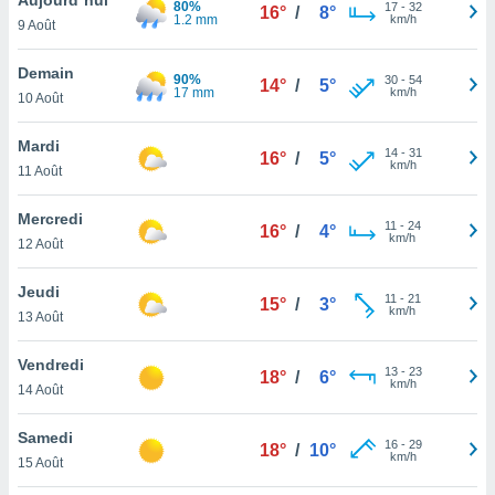
80%
n «
17
-
32
16°
/
8°
1.2 mm
km/h
9 Août
 et
r »,
cédez au
Demain
90%
30
-
54
14°
/
5°
 et vous
17 mm
km/h
10 Août
z
ation de
Mardi
14
-
31
16°
/
5°
km/h
11 Août
qu'ils
 nous ou
aires,
Mercredi
11
-
24
16°
/
4°
km/h
12 Août
nt de
t
Jeudi
11
-
21
er le
15°
/
3°
km/h
13 Août
ement
te, ainsi
Vendredi
13
-
23
18°
/
6°
km/h
per un
14 Août
écifique
us
Samedi
16
-
29
de la
18°
/
10°
km/h
15 Août
 et du