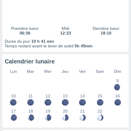
ires
ons le
ent des
es
 :
Première lueur
Midi
Dernière lueur
et/ou
06:36
12:23
18:10
 à des
Durée du jour
10 h 41 min
ions sur
Temps restant avant le lever de soleil
5h 45min
eil,
des
limitées
Calendrier lunaire
nner la
Lun
Mar
Mer
Jeu
Ven
Sam
Dim
, créer
ils pour
9
ité
lisée,
10
11
12
13
14
15
16
des
our
nner des
17
18
19
20
21
22
és
lisées,
s profils
enus