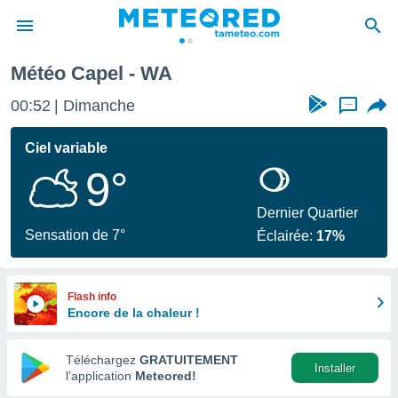
Météo Capel - WA
e
ntialité
00:52
Dimanche
...
enu de
o.com
Ciel variable
o.com) a
9°
aré par
onnels
Dernier Quartier
arantir
Sensation de 7°
Éclairée:
17%
té des
ions
. Vous
accéder
Flash info
e en
Encore de la chaleur !
 les
Téléchargez
GRATUITEMENT
s :
Installer
l’application
Meteored!
r les