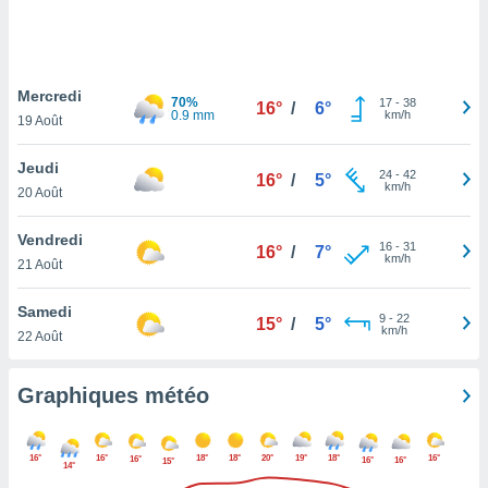
logies
e
s
Mercredi
tez pas
70%
17
-
38
16°
/
6°
0.9 mm
km/h
ation de
19 Août
, vous
z à
Jeudi
24
-
42
16°
/
5°
à notre
km/h
20 Août
.com.
Vendredi
 cas,
16
-
31
16°
/
7°
km/h
us
21 Août
ns que
s
Samedi
9
-
22
15°
/
5°
km/h
22 Août
ires
urer la
on sur le
Graphiques météo
 seront
, et que
ies ne
16°
16°
18°
18°
20°
19°
18°
16°
16°
16°
16°
15°
14°
as