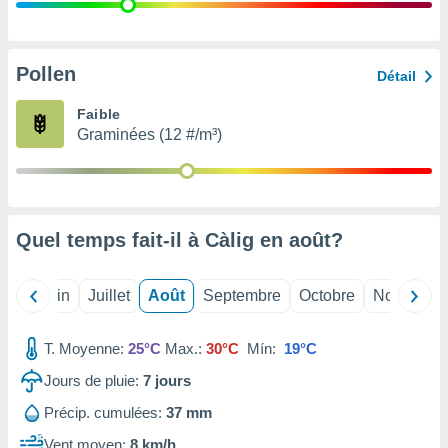
nées
lles sur
d'un
égitime,
Pollen
Détail
vous
vous
Faible
 Pour ce
Graminées (12 #/m³)
ous
etirer
ement
 opposer
Quel temps fait-il à Càlig en
août
?
ement
nées à
ment en
Mai
Juin
Juillet
Août
Septembre
Octobre
Novembre
 sur «
res
» ou
e
T. Moyenne:
25°C
Max.:
30°C
Mín:
19°C
que de
kies
Jours de pluie:
7
jours
ite web.
Précip. cumulées:
37 mm
t nos
Vent moyen:
8 km/h