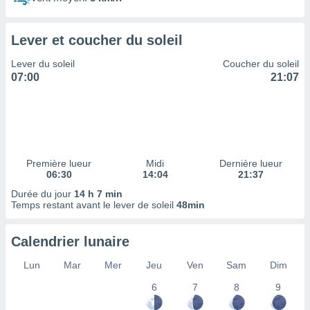
ires
ons le
ent des
Lever et coucher du soleil
es
 :
Lever du soleil
Coucher du soleil
et/ou
07:00
21:07
 à des
ions sur
eil,
des
limitées
Première lueur
Midi
Dernière lueur
nner la
06:30
14:04
21:37
, créer
ils pour
Durée du jour
14 h 7 min
ité
Temps restant avant le lever de soleil
48min
lisée,
des
Calendrier lunaire
our
nner des
Lun
Mar
Mer
Jeu
Ven
Sam
Dim
és
lisées,
6
7
8
9
s profils
enus