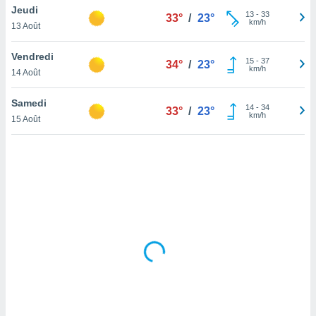
Jeudi
lisé en
13
-
33
33°
/
23°
km/h
 de
13 Août
. Vous
rouver
Vendredi
15
-
37
34°
/
23°
km/h
14 Août
ations
re
Samedi
que de
14
-
34
33°
/
23°
km/h
kies
15 Août
r votre
ement à
ment en
sur le
res des
kies
le au
page de
te web.
MENT,
 les