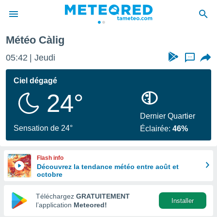
Càlig
Météo Càlig
e
ntialité
05:42
Jeudi
...
enu de
o.com
Ciel dégagé
o.com) a
24°
aré par
onnels
Dernier Quartier
arantir
Sensation de 24°
Éclairée:
46%
té des
ions
. Vous
Flash info
accéder
Découvrez la tendance météo entre août et
e en
octobre
 les
Téléchargez
GRATUITEMENT
s :
Installer
l’application
Meteored!
r les