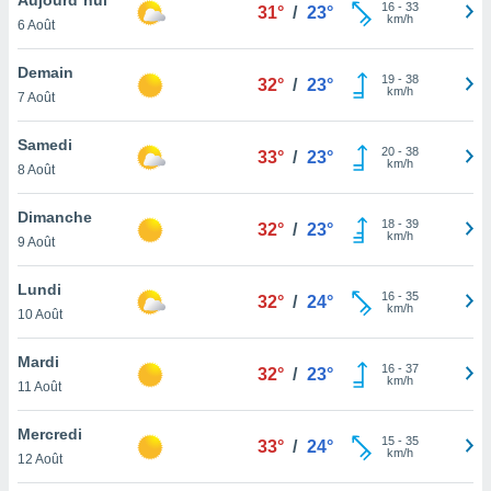
n «
16
-
33
31°
/
23°
km/h
6 Août
 et
r »,
cédez au
Demain
19
-
38
32°
/
23°
 et vous
km/h
7 Août
z
ation de
Samedi
20
-
38
33°
/
23°
km/h
8 Août
qu'ils
 nous ou
aires,
Dimanche
18
-
39
32°
/
23°
km/h
9 Août
nt de
t
Lundi
16
-
35
er le
32°
/
24°
km/h
10 Août
ement
te, ainsi
Mardi
16
-
37
32°
/
23°
km/h
per un
11 Août
écifique
us
Mercredi
15
-
35
de la
33°
/
24°
km/h
12 Août
 et du