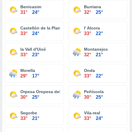
Benicasim
Burriana
31°
24°
32°
25°
Castellón de la Plana
l' Alcora
33°
24°
33°
22°
la Vall d'Uixó
Montanejos
33°
23°
32°
21°
Morella
Onda
29°
17°
33°
22°
Orpesa Oropesa del Mar
Peñíscola
30°
25°
30°
25°
Segorbe
Vila-real
33°
21°
33°
24°