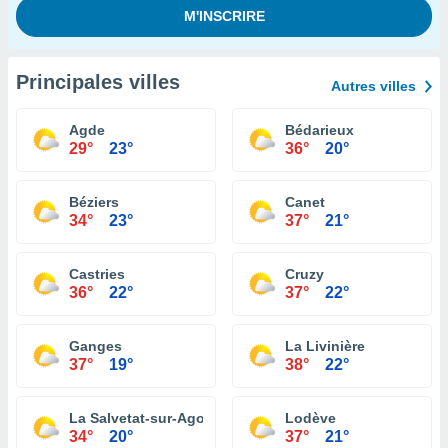
Principales villes
Autres villes
Agde
Bédarieux
29°
23°
36°
20°
Béziers
Canet
34°
23°
37°
21°
Castries
Cruzy
36°
22°
37°
22°
Ganges
La Livinière
37°
19°
38°
22°
La Salvetat-sur-Agout
Lodève
34°
20°
37°
21°