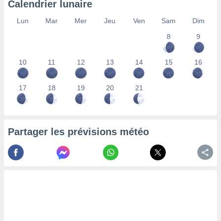
Calendrier lunaire
lisés,
des
Lun
Mar
Mer
Jeu
Ven
Sam
Dim
our
8
9
nner des
s
lisés,
10
11
12
13
14
15
16
la
ance des
s,
17
18
19
20
21
la
ance des
s,
dre les
Partager les prévisions météo
par le
ques ou
inaisons
ées
nt de
tes
,
er et
r les