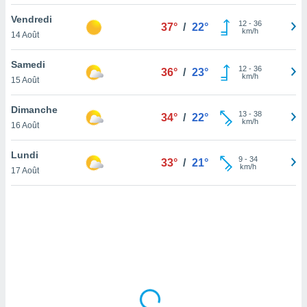
lisé en
Vendredi
 de
12
-
36
37°
/
22°
km/h
14 Août
. Vous
rouver
Samedi
12
-
36
36°
/
23°
ations
km/h
15 Août
re
que de
Dimanche
kies
13
-
38
34°
/
22°
km/h
16 Août
r votre
ement à
ment en
Lundi
9
-
34
33°
/
21°
sur le
km/h
17 Août
res des
kies
le au
page de
te web.
MENT,
 les