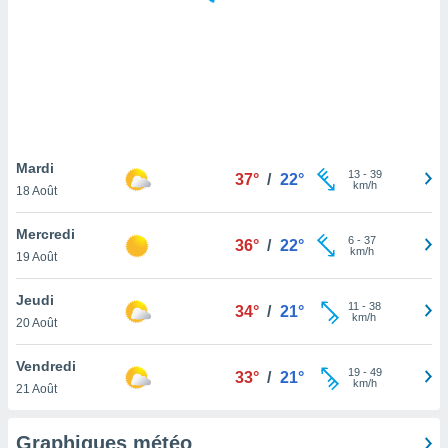
logies
e
s
tez pas
ation de
, vous
z à
à notre
Mardi
13
-
39
37°
/
22°
km/h
18 Août
.com.
 cas,
Mercredi
6
-
37
us
36°
/
22°
km/h
19 Août
ns que
s
Jeudi
11
-
38
34°
/
21°
ires
km/h
20 Août
urer la
on sur le
Vendredi
19
-
49
 seront
33°
/
21°
km/h
21 Août
, et que
ies ne
as
Graphiques météo