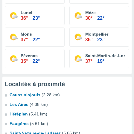
Lunel
Mèze
36°
23°
30°
22°
Mons
Montpellier
37°
22°
36°
23°
Pézenas
Saint-Martin-de-Londre
35°
22°
37°
19°
Localités à proximité
Caussiniojouls
(2.28 km)
Les Aires
(4.38 km)
Hérépian
(5.41 km)
Faugères
(5.61 km)
Saint-Nazaire-de-Ladarez
(5.66 km)