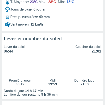
ires
T. Moyenne:
23°C
Max.:
28°C
Mín:
18°C
ons le
Jours de pluie:
6
jours
ent des
es
Précip. cumulées:
40 mm
 :
Vent moyen:
11 km/h
et/ou
 à des
ions sur
eil,
Lever et coucher du soleil
des
Lever du soleil
Coucher du soleil
limitées
06:44
21:01
nner la
, créer
ils pour
ité
lisée,
des
Première lueur
Midi
Dernière lueur
our
06:12
13:53
21:32
nner des
Durée du jour
14 h 17 min
és
Lumière du jour restante
5 h 36 min
lisées,
s profils
enus