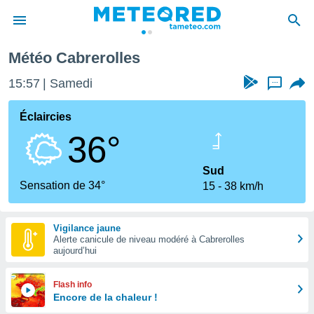
Météo Cabrerolles
e
ntialité
15:57
Samedi
...
enu de
o.com
Éclaircies
o.com) a
36°
aré par
onnels
Sud
arantir
Sensation de 34°
15
38 km/h
té des
ions
. Vous
Vigilance jaune
accéder
Alerte canicule de niveau modéré à Cabrerolles
e en
aujourd’hui
 les
s :
Flash info
Encore de la chaleur !
r les