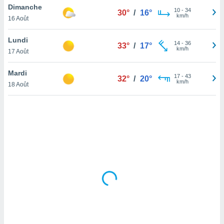
Dimanche
lisé en
10
-
34
30°
/
16°
km/h
 de
16 Août
. Vous
rouver
Lundi
14
-
36
33°
/
17°
km/h
17 Août
ations
re
Mardi
que de
17
-
43
32°
/
20°
km/h
kies
18 Août
r votre
ement à
ment en
sur le
res des
kies
le au
page de
te web.
MENT,
 les