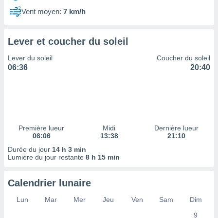
ires
ons le
Vent moyen:
7 km/h
ent des
es
 :
Lever et coucher du soleil
et/ou
Lever du soleil
Coucher du soleil
 à des
06:36
20:40
ions sur
eil,
des
limitées
nner la
, créer
Première lueur
Midi
Dernière lueur
ils pour
06:06
13:38
21:10
ité
Durée du jour
14 h 3 min
lisée,
Lumière du jour restante
8 h 15 min
des
our
nner des
Calendrier lunaire
és
lisées,
Lun
Mar
Mer
Jeu
Ven
Sam
Dim
s profils
9
enus