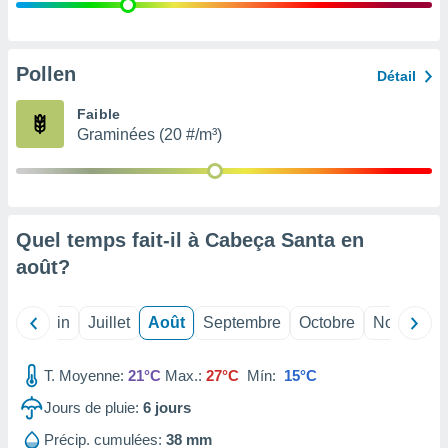
nées
lles sur
d'un
égitime,
Pollen
Détail
vous
vous
Faible
 Pour ce
Graminées (20 #/m³)
ous
etirer
ement
 opposer
Quel temps fait-il à Cabeça Santa en
ement
nées à
août
?
ment en
 sur «
res
» ou
Mai
Juin
Juillet
Août
Septembre
Octobre
Novembre
e
que de
kies
T. Moyenne:
21°C
Max.:
27°C
Mín:
15°C
ite web.
Jours de pluie:
6
jours
t nos
Précip. cumulées:
38 mm