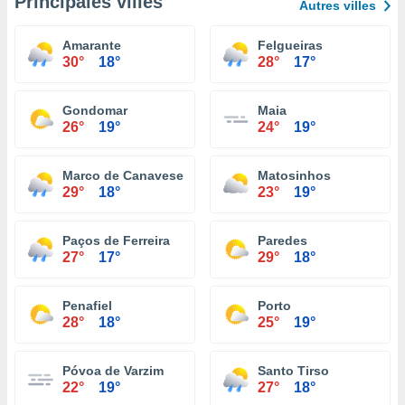
Principales villes
Autres villes
Amarante
Felgueiras
30°
18°
28°
17°
Gondomar
Maia
26°
19°
24°
19°
Marco de Canaveses
Matosinhos
29°
18°
23°
19°
Paços de Ferreira
Paredes
27°
17°
29°
18°
Penafiel
Porto
28°
18°
25°
19°
Póvoa de Varzim
Santo Tirso
22°
19°
27°
18°