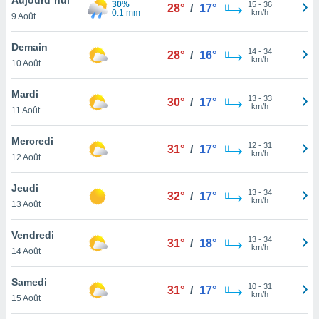
30%
n «
15
-
36
28°
/
17°
0.1 mm
km/h
9 Août
 et
r »,
cédez au
Demain
14
-
34
28°
/
16°
 et vous
km/h
10 Août
z
ation de
Mardi
13
-
33
30°
/
17°
km/h
11 Août
qu'ils
 nous ou
aires,
Mercredi
12
-
31
31°
/
17°
km/h
12 Août
nt de
t
Jeudi
13
-
34
er le
32°
/
17°
km/h
13 Août
ement
te, ainsi
Vendredi
13
-
34
31°
/
18°
km/h
per un
14 Août
écifique
us
Samedi
10
-
31
de la
31°
/
17°
km/h
15 Août
 et du