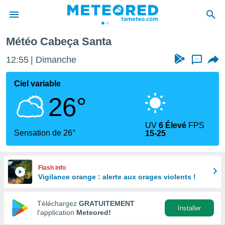
Météo Cabeça Santa
e
ntialité
12:55
Dimanche
...
enu de
o.com
Ciel variable
o.com) a
26°
aré par
onnels
UV
6 Élevé
FPS
arantir
Sensation de 26°
15-25
té des
ions
. Vous
accéder
Flash info
e en
Vigilance orange : alerte aux orages violents !
 les
Téléchargez
GRATUITEMENT
s :
Installer
l’application
Meteored!
r les