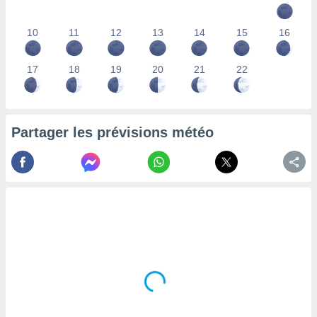
lisés,
des
10
11
12
13
14
15
16
our
nner des
s
17
18
19
20
21
22
lisés,
la
ance des
s,
Partager les prévisions météo
la
ance des
s,
dre les
par le
ques ou
inaisons
ées
nt de
tes
,
er et
r les