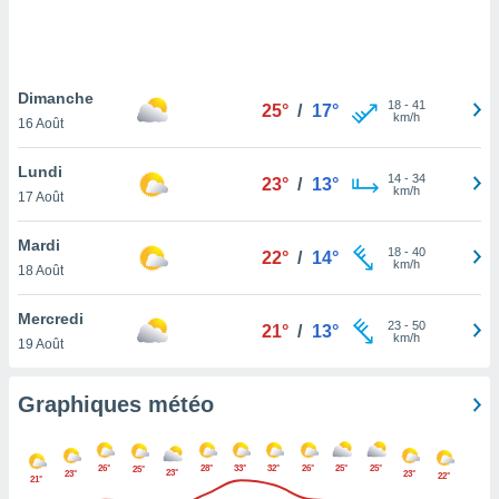
logies
e
s
Dimanche
tez pas
18
-
41
25°
/
17°
km/h
ation de
16 Août
, vous
z à
Lundi
14
-
34
23°
/
13°
à notre
km/h
17 Août
.com.
Mardi
 cas,
18
-
40
22°
/
14°
km/h
us
18 Août
ns que
s
Mercredi
23
-
50
21°
/
13°
km/h
19 Août
ires
urer la
on sur le
Graphiques météo
 seront
, et que
ies ne
26°
28°
33°
32°
26°
25°
25°
25°
23°
23°
23°
22°
as
21°