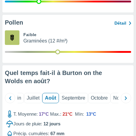
nées
lles sur
d'un
égitime,
Pollen
Détail
vous
vous
Faible
 Pour ce
Graminées (12 #/m³)
ous
etirer
ement
 opposer
Quel temps fait-il à Burton on the
ement
nées à
Wolds en
août
?
ment en
 sur «
res
» ou
Mai
Juin
Juillet
Août
Septembre
Octobre
Novembre
e
que de
kies
T. Moyenne:
17°C
Max.:
21°C
Mín:
13°C
ite web.
Jours de pluie:
12
jours
t nos
Précip. cumulées:
67 mm