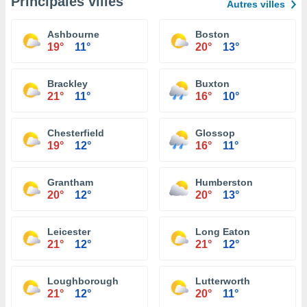
Principales villes
Autres villes
Ashbourne
Boston
19°
11°
20°
13°
Brackley
Buxton
21°
11°
16°
10°
Chesterfield
Glossop
19°
12°
16°
11°
Grantham
Humberston
20°
12°
20°
13°
Leicester
Long Eaton
21°
12°
21°
12°
Loughborough
Lutterworth
21°
12°
20°
11°