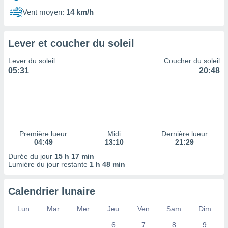
ires
ons le
Vent moyen:
14 km/h
ent des
es
 :
Lever et coucher du soleil
et/ou
Lever du soleil
Coucher du soleil
 à des
05:31
20:48
ions sur
eil,
des
limitées
nner la
, créer
Première lueur
Midi
Dernière lueur
ils pour
04:49
13:10
21:29
ité
Durée du jour
15 h 17 min
lisée,
Lumière du jour restante
1 h 48 min
des
our
nner des
Calendrier lunaire
és
lisées,
Lun
Mar
Mer
Jeu
Ven
Sam
Dim
s profils
6
7
8
9
enus