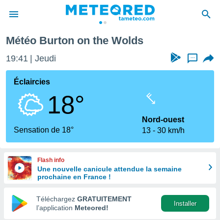
ds
Météo Burton on the Wolds
e
ntialité
19:41
Jeudi
...
enu de
o.com
Éclaircies
o.com) a
18°
aré par
onnels
Nord-ouest
arantir
Sensation de 18°
13
30 km/h
té des
ions
. Vous
Flash info
accéder
Une nouvelle canicule attendue la semaine
e en
prochaine en France !
 les
Téléchargez
GRATUITEMENT
s :
Installer
l’application
Meteored!
r les