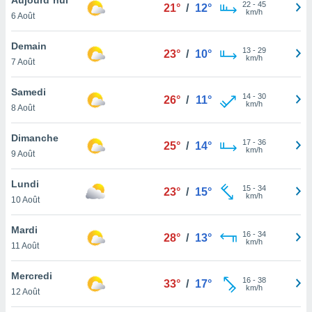
n «
22
-
45
21°
/
12°
km/h
6 Août
 et
r »,
cédez au
Demain
13
-
29
23°
/
10°
 et vous
km/h
7 Août
z
ation de
Samedi
14
-
30
26°
/
11°
km/h
8 Août
qu'ils
 nous ou
aires,
Dimanche
17
-
36
25°
/
14°
km/h
9 Août
nt de
t
Lundi
15
-
34
er le
23°
/
15°
km/h
10 Août
ement
te, ainsi
Mardi
16
-
34
28°
/
13°
km/h
per un
11 Août
écifique
us
Mercredi
16
-
38
de la
33°
/
17°
km/h
12 Août
 et du