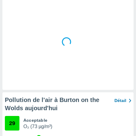
tre
ement,
enaires
s des
 des
nts
 ou des
gies
es pour
 accéder
r des
lles
ue votre
r ce site
Pollution de l'air à Burton on the
Détail
 IP et
Wolds aujourd'hui
ifiants
es.
Acceptable
29
O₃ (73 µg/m³)
eurs
traiter