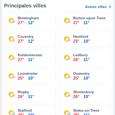
Principales villes
Autres villes
Birmingham
Burton upon Trent
27°
12°
27°
11°
Coventry
Hereford
27°
12°
25°
10°
Kidderminster
Ledbury
27°
11°
26°
11°
Leominster
Oswestry
25°
10°
25°
10°
Rugby
Shrewsbury
26°
11°
26°
10°
Stafford
Stoke-on-Trent