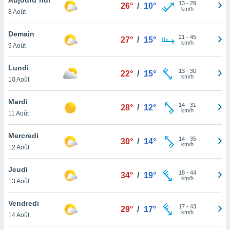
n «
13
-
29
26°
/
10°
km/h
8 Août
 et
r »,
cédez au
Demain
21
-
45
27°
/
15°
 et vous
km/h
9 Août
z
ation de
Lundi
13
-
30
22°
/
15°
km/h
10 Août
qu'ils
 nous ou
aires,
Mardi
14
-
31
28°
/
12°
km/h
11 Août
nt de
t
Mercredi
14
-
35
er le
30°
/
14°
km/h
12 Août
ement
te, ainsi
Jeudi
18
-
44
34°
/
19°
km/h
per un
13 Août
écifique
us
Vendredi
17
-
43
de la
29°
/
17°
km/h
14 Août
 et du