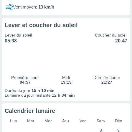
ires
ons le
Vent moyen:
13 km/h
ent des
es
 :
Lever et coucher du soleil
et/ou
Lever du soleil
Coucher du soleil
 à des
05:38
20:47
ions sur
eil,
des
limitées
nner la
, créer
Première lueur
Midi
Dernière lueur
ils pour
04:57
13:13
21:27
ité
Durée du jour
15 h 10 min
lisée,
Lumière du jour restante
12 h 34 min
des
our
nner des
Calendrier lunaire
és
lisées,
Lun
Mar
Mer
Jeu
Ven
Sam
Dim
s profils
8
9
enus