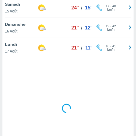
Samedi
lisé en
17
-
40
24°
/
15°
km/h
 de
15 Août
. Vous
rouver
Dimanche
19
-
42
21°
/
12°
km/h
16 Août
ations
re
Lundi
que de
10
-
41
21°
/
11°
km/h
kies
17 Août
r votre
ement à
ment en
sur le
res des
kies
le au
page de
te web.
MENT,
 les