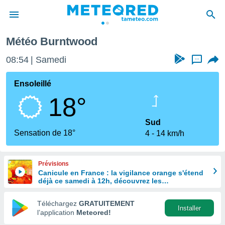
Météo Burntwood
e
ntialité
08:54
Samedi
...
enu de
o.com
Ensoleillé
o.com) a
18°
aré par
onnels
Sud
arantir
Sensation de 18°
4
14 km/h
té des
ions
. Vous
Prévisions
accéder
Canicule en France : la vigilance orange s'étend
e en
déjà ce samedi à 12h, découvrez les
 les
départements concernés
Téléchargez
GRATUITEMENT
s :
Installer
l’application
Meteored!
r les