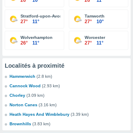
26°
10°
26°
11°
Stratford-upon-Avon
Tamworth
27°
11°
27°
10°
Wolverhampton
Worcester
26°
11°
27°
11°
Localités à proximité
Hammerwich
(2.8 km)
Cannock Wood
(2.93 km)
Chorley
(3.09 km)
Norton Canes
(3.16 km)
Heath Hayes And Wimblebury
(3.39 km)
Brownhills
(3.83 km)