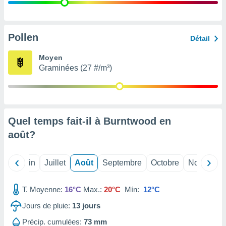
nées
lles sur
d'un
égitime,
Pollen
Détail
vous
vous
Moyen
 Pour ce
Graminées (27 #/m³)
ous
etirer
ement
 opposer
Quel temps fait-il à Burntwood en
ement
nées à
août
?
ment en
 sur «
res
» ou
Mai
Juin
Juillet
Août
Septembre
Octobre
Novembre
e
que de
kies
T. Moyenne:
16°C
Max.:
20°C
Mín:
12°C
ite web.
Jours de pluie:
13
jours
t nos
Précip. cumulées:
73 mm