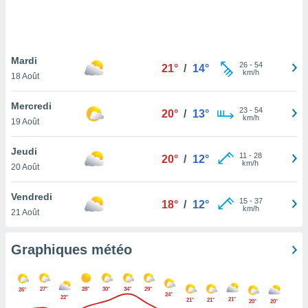
logies
e
s
Mardi
tez pas
26
-
54
21°
/
14°
km/h
ation de
18 Août
, vous
z à
Mercredi
23
-
54
20°
/
13°
à notre
km/h
19 Août
.com.
Jeudi
 cas,
11
-
28
20°
/
12°
km/h
us
20 Août
ns que
s
Vendredi
15
-
37
18°
/
12°
km/h
21 Août
ires
urer la
on sur le
Graphiques météo
 seront
, et que
ies ne
27°
28°
30°
34°
29°
26°
24°
as
22°
21°
21°
21°
20°
20°