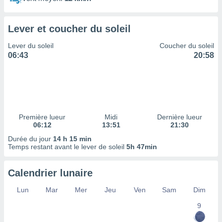
ires
ons le
ent des
Lever et coucher du soleil
es
 :
Lever du soleil
Coucher du soleil
et/ou
06:43
20:58
 à des
ions sur
eil,
des
limitées
Première lueur
Midi
Dernière lueur
nner la
06:12
13:51
21:30
, créer
ils pour
Durée du jour
14 h 15 min
ité
Temps restant avant le lever de soleil
5h 47min
lisée,
des
Calendrier lunaire
our
nner des
Lun
Mar
Mer
Jeu
Ven
Sam
Dim
és
lisées,
9
s profils
enus