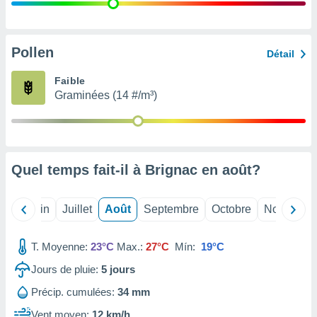
nées
lles sur
d'un
égitime,
Pollen
Détail
vous
vous
Faible
 Pour ce
Graminées (14 #/m³)
ous
etirer
ement
 opposer
Quel temps fait-il à Brignac en
août
?
ement
nées à
ment en
Mai
Juin
Juillet
Août
Septembre
Octobre
Novembre
 sur «
res
» ou
e
T. Moyenne:
23°C
Max.:
27°C
Mín:
19°C
que de
kies
Jours de pluie:
5
jours
ite web.
Précip. cumulées:
34 mm
t nos
Vent moyen:
12 km/h