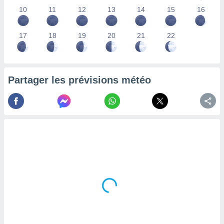
lisés,
10
11
12
13
14
15
16
des
our
17
18
19
20
21
22
nner des
s
lisés,
la
ance des
Partager les prévisions météo
s,
la
ance des
s,
dre les
par le
ques ou
inaisons
ées
nt de
tes
,
er et
r les