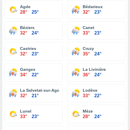
Agde
Bédarieux
28°
25°
32°
23°
Béziers
Canet
32°
24°
33°
23°
Castries
Cruzy
32°
23°
35°
24°
Ganges
La Livinière
34°
22°
36°
24°
La Salvetat-sur-Agout
Lodève
32°
21°
33°
22°
Lunel
Mèze
33°
23°
28°
24°