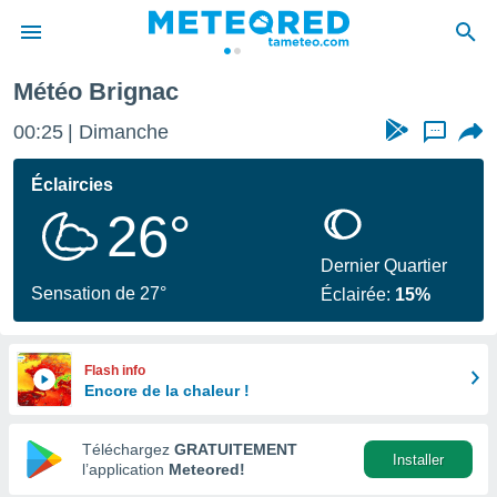
Météo Brignac
e
ntialité
00:25
Dimanche
...
enu de
o.com
Éclaircies
o.com) a
26°
aré par
onnels
Dernier Quartier
arantir
Sensation de 27°
Éclairée:
15%
té des
ions
. Vous
accéder
Flash info
e en
Encore de la chaleur !
 les
Téléchargez
GRATUITEMENT
s :
Installer
l’application
Meteored!
r les