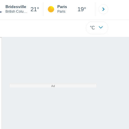
Bridesville
Paris
Montpelli
21°
19°
British Columbia
Paris
Hérault
°C