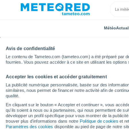
Météo
Actual
Avis de confidentialité
Le contenu de Tameteo.com (tameteo.com) a été préparé par des 
fournies. Vous pouvez accéder à ce site en utilisant les options 
Accepter les cookies et accéder gratuitement
Accueil
Canada
Colombie britannique
Bridesvill
La publicité numérique personnalisée, basée sur des information
similaires, nous permet de financer notre activité afin de conti
Météo Bridesville - BC
qualité.
En cliquant sur le bouton « Accepter et continuer », vous accéde
00:45
Vendredi
qu'ils soient à nous ou à partenaires, qui nous permettent de sui
développer un profil spécifique pour vous montrer de la publicit
trouver plus d'informations dans notre
Politique de cookies
et re
Ciel dégagé
Paramètres des cookies
disponible au pied de page de notre si