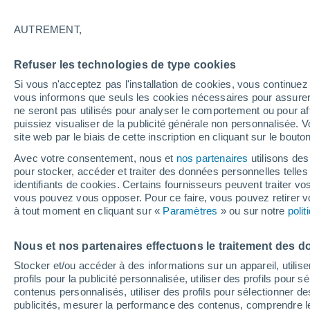
21°
AUTREMENT,
Dernier Qu
Refuser les technologies de type cookies
Éclairée:
3
Sensation de 21°
Si vous n'acceptez pas l'installation de cookies, vous continu
vous informons que seuls les cookies nécessaires pour assurer la
ne seront pas utilisés pour analyser le comportement ou pour af
puissiez visualiser de la publicité générale non personnalisée. V
Flash info
site web par le biais de cette inscription en cliquant sur le bouto
Une nouvelle canicule attendue la semaine
prochaine en France !
Avec votre consentement, nous et
nos partenaires
utilisons des
pour stocker, accéder et traiter des données personnelles telles 
Météo 1 - 7 jours
Heure par heure
Actualité
Carte 
identifiants de cookies. Certains fournisseurs peuvent traiter vo
vous pouvez vous opposer. Pour ce faire, vous pouvez retirer
à tout moment en cliquant sur «
Paramètres
» ou sur notre
poli
Demain
Dimanche
Aujourd´hui
Nous et nos partenaires effectuons le traitement des d
8 Août
9 Août
7 Août
Stocker et/ou accéder à des informations sur un appareil, utilise
profils pour la publicité personnalisée, utiliser des profils pour 
contenus personnalisés, utiliser des profils pour sélectionner
publicités, mesurer la performance des contenus, comprendre le