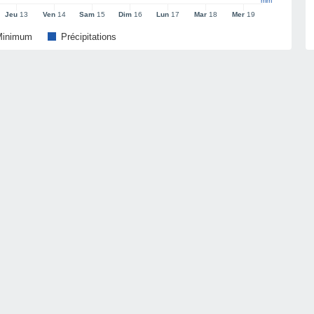
mm
Jeu
13
Ven
14
Sam
15
Dim
16
Lun
17
Mar
18
Mer
19
Minimum
Précipitations