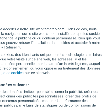
Vigilance jaune
Alerte qualité de l’air de niveau
modéré à Bridesville aujourd’hui
artier
1%
ez à accéder à notre site web tameteo.com. Dans ce cas, nous
 navigation sur le site web seront installés, et que les cookies
ficher de la publicité ou du contenu personnalisé, bien que vous
ous pouvez refuser l'installation des cookies et accéder à notre
n « Refuser ».
 cookies, des identifiants uniques ou des technologies similaires
que votre visite sur ce site web, les adresses IP et les
des températures
Radar de pluie
Satellites
Modèles
s données personnelles sur la base d'un intérêt légitime, auquel
 votre consentement ou vous opposer au traitement des données
tique de cookies
sur ce site web.
Lundi
Mardi
Mercredi
Jeudi
onnées suivant :
10 Août
11 Août
12 Août
13 Août
r des données limitées pour sélectionner la publicité, créer des
sélectionner des publicités personnalisées, créer des profils de
 des contenus personnalisés, mesurer la performance des
s publics par le biais de statistiques ou de combinaisons de