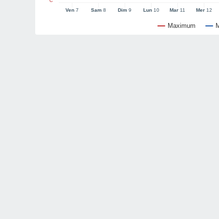
°C
Ven
7
Sam
8
Dim
9
Lun
10
Mar
11
Mer
12
Maximum