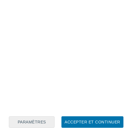
Calendrier lunaire
Lun
Mar
Mer
Jeu
Ven
Sam
Dim
7
8
9
10
11
12
13
14
15
16
PARAMÈTRES
ACCEPTER ET CONTINUER