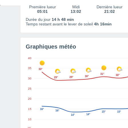
Première lueur
Midi
Dernière lueur
05:01
13:02
21:02
Durée du jour
14 h 48 min
Temps restant avant le lever de soleil
4h 16min
Graphiques météo
40
35
33°
31°
30°
30°
29°
29°
30
25
20
15
16°
16°
15°
15°
14°
14°
10