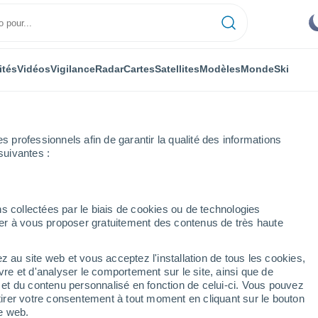
ités
Vidéos
Vigilance
Radar
Cartes
Satellites
Modèles
Monde
Ski
professionnels afin de garantir la qualité des informations
suivantes :
e
s collectées par le biais de cookies ou de technologies
nuer à vous proposer gratuitement des contenus de très haute
z au site web et vous acceptez l'installation de tous les cookies,
...
vre et d'analyser le comportement sur le site, ainsi que de
é et du contenu personnalisé en fonction de celui-ci. Vous pouvez
Heure par heure
tirer votre consentement à tout moment en cliquant sur le bouton
Ciel dégagé dans les prochaines
te web.
heures