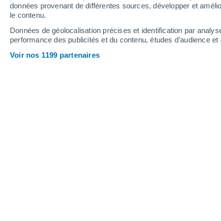
données provenant de différentes sources, développer et amélior
le contenu.
29°
/
16°
29°
/
14°
33°
/
16°
Données de géolocalisation précises et identification par analys
performance des publicités et du contenu, études d’audience e
11
-
29
km/h
12
-
33
km/h
12
13
-
36
km/h
Voir nos 1199 partenaires
Météo Bridesville - BC aujourd´hui
, 7
Ciel dégagé
21°
01:00
T. ressentie
21°
Ciel dégagé
20°
02:00
T. ressentie
20°
Ciel dégagé
19°
03:00
T. ressentie
19°
Ciel dégagé
17°
05:00
T. ressentie
17°