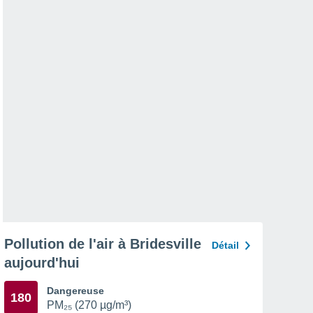
Pollution de l'air à Bridesville
Détail
aujourd'hui
Dangereuse
180
PM₂₅ (270 µg/m³)