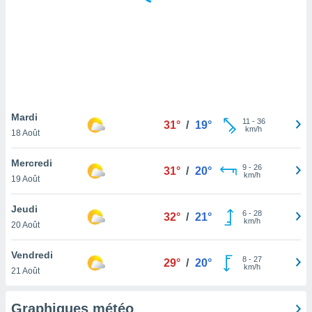
logies
e
s
tez pas
ation de
, vous
z à
à notre
Mardi
11
-
36
31°
/
19°
km/h
18 Août
.com.
 cas,
Mercredi
9
-
26
us
31°
/
20°
km/h
19 Août
ns que
s
Jeudi
6
-
28
32°
/
21°
ires
km/h
20 Août
urer la
on sur le
Vendredi
8
-
27
 seront
29°
/
20°
km/h
21 Août
, et que
ies ne
as
Graphiques météo