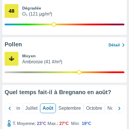
nées
Dégradée
lles sur
48
O₃ (121 µg/m³)
d'un
égitime,
vous
vous
 Pour ce
ous
Pollen
Détail
etirer
Moyen
ement
Ambroisie (41 #/m³)
 opposer
ement
nées à
ment en
 sur «
res
» ou
Quel temps fait-il à Bregnano en
août
?
e
que de
kies
Mai
Juin
Juillet
Août
Septembre
Octobre
Novembre
ite web.
T. Moyenne:
23°C
Max.:
27°C
Mín:
19°C
t nos