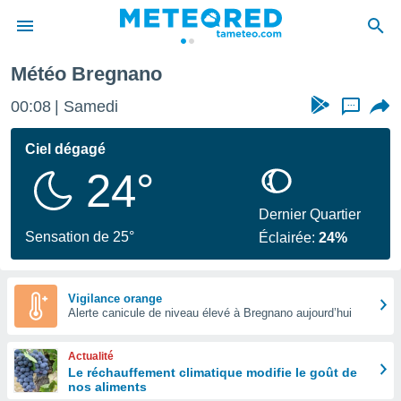
Météo Bregnano
e
ntialité
00:08
Samedi
...
enu de
o.com
Ciel dégagé
o.com) a
24°
aré par
onnels
Dernier Quartier
arantir
Sensation de 25°
Éclairée:
24%
té des
ions
. Vous
accéder
Vigilance orange
e en
Alerte canicule de niveau élevé à Bregnano aujourd’hui
 les
Actualité
s :
Le réchauffement climatique modifie le goût de
nos aliments
r les