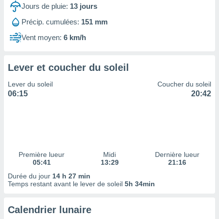
ires
Jours de pluie:
13
jours
ons le
ent des
Précip. cumulées:
151 mm
es
Vent moyen:
6 km/h
 :
et/ou
 à des
Lever et coucher du soleil
ions sur
eil,
Lever du soleil
Coucher du soleil
des
06:15
20:42
limitées
nner la
, créer
ils pour
ité
lisée,
Première lueur
Midi
Dernière lueur
05:41
13:29
21:16
des
our
Durée du jour
14 h 27 min
nner des
Temps restant avant le lever de soleil
5h 34min
és
lisées,
Calendrier lunaire
s profils
enus