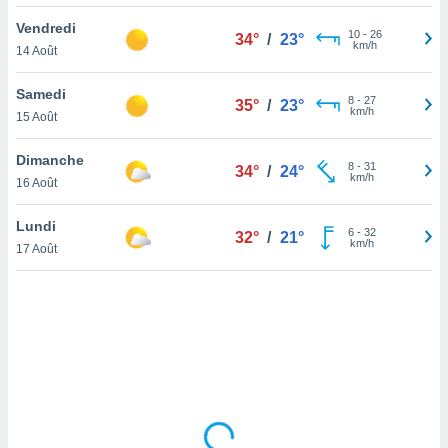
lisé en
Vendredi
 de
10
-
26
34°
/
23°
km/h
14 Août
. Vous
rouver
Samedi
8
-
27
35°
/
23°
ations
km/h
15 Août
re
que de
Dimanche
kies
8
-
31
34°
/
24°
km/h
16 Août
r votre
ement à
ment en
Lundi
6
-
32
32°
/
21°
sur le
km/h
17 Août
res des
kies
le au
page de
te web.
MENT,
 les