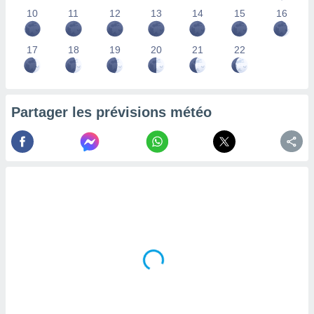
lisés,
10
11
12
13
14
15
16
des
our
17
18
19
20
21
22
nner des
s
lisés,
la
ance des
Partager les prévisions météo
s,
la
ance des
s,
dre les
par le
ques ou
inaisons
ées
nt de
tes
,
er et
r les