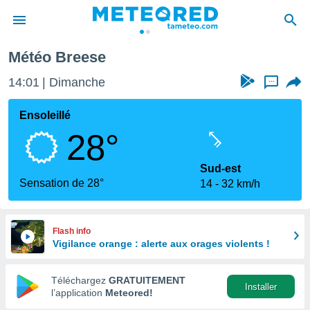
Météo Breese
e
ntialité
14:01
Dimanche
...
enu de
o.com
Ensoleillé
o.com) a
28°
aré par
onnels
Sud-est
arantir
Sensation de 28°
14
32 km/h
té des
ions
. Vous
accéder
Flash info
e en
Vigilance orange : alerte aux orages violents !
 les
Téléchargez
GRATUITEMENT
s :
Installer
l’application
Meteored!
r les