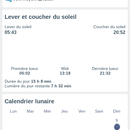
ires
ons le
ent des
Lever et coucher du soleil
es
 :
Lever du soleil
Coucher du soleil
et/ou
05:43
20:52
 à des
ions sur
eil,
des
limitées
Première lueur
Midi
Dernière lueur
nner la
05:02
13:18
21:32
, créer
ils pour
Durée du jour
15 h 8 min
ité
Lumière du jour restante
7 h 32 min
lisée,
des
Calendrier lunaire
our
nner des
Lun
Mar
Mer
Jeu
Ven
Sam
Dim
és
lisées,
9
s profils
enus