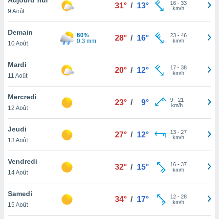
n «
16
-
33
31°
/
13°
km/h
9 Août
 et
r »,
cédez au
Demain
60%
23
-
46
28°
/
16°
 et vous
0.3 mm
km/h
10 Août
z
ation de
Mardi
17
-
38
20°
/
12°
km/h
11 Août
qu'ils
 nous ou
aires,
Mercredi
9
-
21
23°
/
9°
km/h
12 Août
nt de
t
Jeudi
13
-
27
er le
27°
/
12°
km/h
13 Août
ement
te, ainsi
Vendredi
16
-
37
32°
/
15°
km/h
per un
14 Août
écifique
us
Samedi
12
-
28
de la
34°
/
17°
km/h
15 Août
 et du