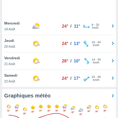
logies
e
s
Mercredi
tez pas
8
-
33
24°
/
11°
km/h
ation de
19 Août
, vous
z à
Jeudi
19
-
44
24°
/
13°
à notre
km/h
20 Août
.com.
Vendredi
 cas,
14
-
34
26°
/
10°
km/h
us
21 Août
ns que
s
Samedi
24
-
49
24°
/
17°
km/h
22 Août
ires
urer la
on sur le
Graphiques météo
 seront
, et que
ies ne
31°
28°
27°
32°
34°
30°
26°
24°
24°
23°
22°
as
20°
19°